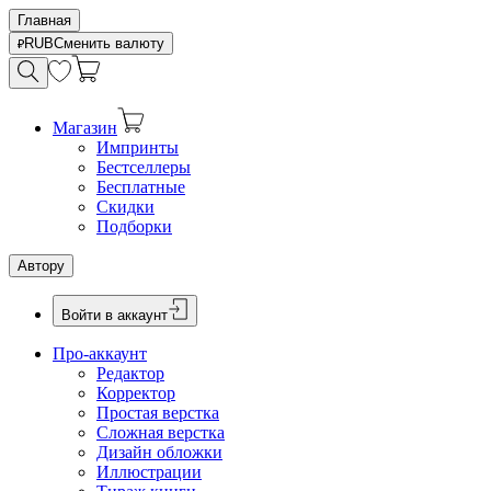
Главная
RUB
Сменить валюту
Магазин
Импринты
Бестселлеры
Бесплатные
Скидки
Подборки
Автору
Войти в аккаунт
Про-аккаунт
Редактор
Корректор
Простая верстка
Сложная верстка
Дизайн обложки
Иллюстрации