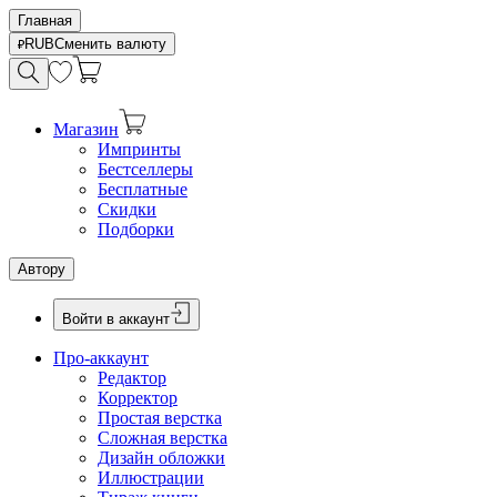
Главная
RUB
Сменить валюту
Магазин
Импринты
Бестселлеры
Бесплатные
Скидки
Подборки
Автору
Войти в аккаунт
Про-аккаунт
Редактор
Корректор
Простая верстка
Сложная верстка
Дизайн обложки
Иллюстрации