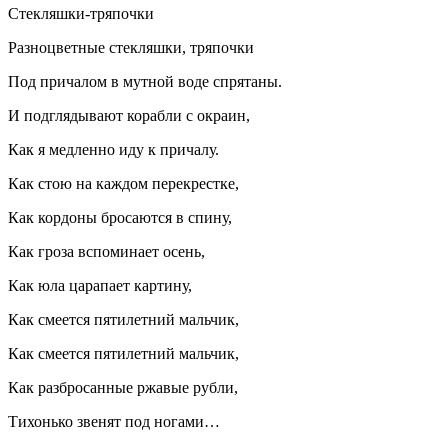
Стекляшки-тряпочки
Разноцветные стекляшки, тряпочки
Под причалом в мутной воде спрятаны.
И подглядывают корабли с окраин,
Как я медленно иду к причалу.
Как стою на каждом перекрестке,
Как кордоны бросаются в спину,
Как гроза вспоминает осень,
Как юла царапает картину,
Как смеется пят
илетн
ий мальчик,
Как смеется пят
илетн
ий мальчик,
Как разбросанные ржавые рубли,
Тихонько звенят под ногами…