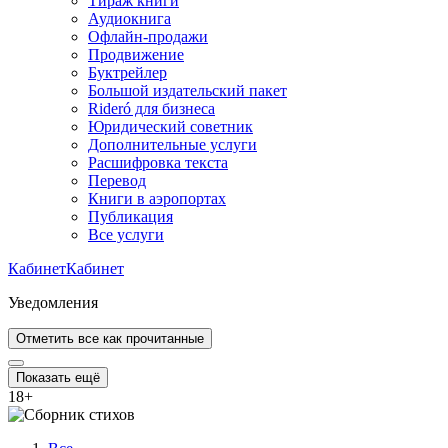
Тираж книги
Аудиокнига
Офлайн-продажи
Продвижение
Буктрейлер
Большой издательский пакет
Rideró для бизнеса
Юридический советник
Дополнительные услуги
Расшифровка текста
Перевод
Книги в аэропортах
Публикация
Все услуги
Кабинет
Кабинет
Уведомления
Отметить все как прочитанные
Показать ещё
18
+