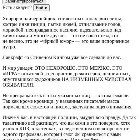
Зарегистрироваться
Есть аккаунт?
Войти
Хоррор в наичернейших, гнилостных тонах, виселицы,
костры инквизиции, пытки людей, отпиливание голов,
мордобой, неоправданное насилие, издевательство над
животными и многое другое — это не ваша стезя, это
не весело, это не «чёрный юмор» — это ваше испорченное
нутро.
Лавкрафт со Стивеном Кингом уже всё сделали до вас.
И мир увидел:
ЭТО НЕХОРОШО. ЭТО МЕРЗКО.
ЭТО
«ИГРА» писателей, сценаристов, режиссёров, неприятных,
опустившихся художников НА НИЗМЕННЫХ ЧУВСТВАХ
ОБЫВАТЕЛЯ.
Не превращайтесь в этих указанных лиц — в этом смысле.
Так как кроме кровищи, у названных писателей масса
нормальных сюжетов и письма, заслуживающего внимания.
Иначе у вас, в настоящей полиции, выудят всю правду. Да так
талантливо всё распишут, что вы сами в это поверите, хотя
у них в КПЗ, в застенках, в следственном изоляторе нет ни
одного графомана, который смог бы сравниться с вами
по силе словесного убеждения. Не рискуйте.