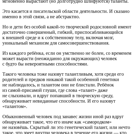
мгновенно вырастают (но долготрудно шлифуются) таланты.
Это касается и писательской области деятельности. И сказано
именно в этой связи, а не абстрактно.
Но и дети без особой какой-то творческой родословной имеют
достаточно совершенный, гибкий, приспосабливающийся
к внешней среде и к собственному телу, включая мозг,
уникальный механизм для самосовершенствования.
Из каждого ребёнка, если он умственно не болен, со временем
может вырасти (неожиданно для окружающих) человек
с будто бы невероятными способностями.
Такого человека тоже назовут талантливым, хотя среди его
родителей и предков никакой такой особенной генетики
не наблюдалось, и талантом они не блистали. Ребёнок
из самой-присамой глуши, где слова «талант» даже
не слыхивали, и вдруг попавший в творческую среду,
обнаруживает невиданные способности. И его назовут
«талантом».
Обыкновенный человек под занавес жизни иной раз вдруг
обнаруживает такое, что его иначе как «самородком»
не назовёшь. Скрытый ли это генетический талант, или нечто
такое, что зреет внутри человека в течение его жизни — кто