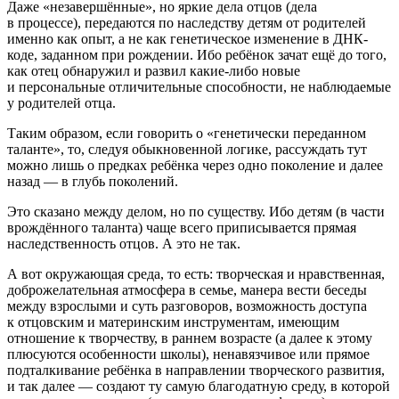
Даже «незавершённые», но яркие дела отцов (дела
в процессе), передаются по наследству детям от родителей
именно как опыт, а не как генетическое изменение в ДНК-
коде, заданном при рождении. Ибо ребёнок зачат ещё до того,
как отец обнаружил и развил какие-либо новые
и персональные отличительные способности, не наблюдаемые
у родителей отца.
Таким образом, если говорить о «генетически переданном
таланте», то, следуя обыкновенной логике, рассуждать тут
можно лишь о предках ребёнка через одно поколение и далее
назад — в глубь поколений.
Это сказано между делом, но по существу. Ибо детям (в части
врождённого таланта) чаще всего приписывается прямая
наследственность отцов. А это не так.
А вот окружающая среда, то есть: творческая и нравственная,
доброжелательная атмосфера в семье, манера вести беседы
между взрослыми и суть разговоров, возможность доступа
к отцовским и материнским инструментам, имеющим
отношение к творчеству, в раннем возрасте (а далее к этому
плюсуются особенности школы), ненавязчивое или прямое
подталкивание ребёнка в направлении творческого развития,
и так далее — создают ту самую благодатную среду, в которой