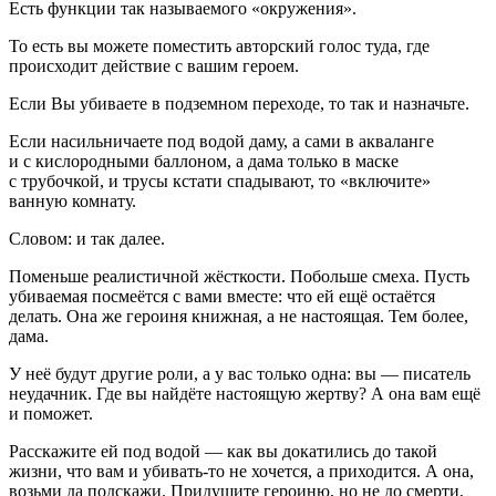
Есть функции так называемого «окружения».
То есть вы можете поместить авторский голос туда, где
происходит действие с вашим героем.
Если Вы убиваете в подземном переходе, то так и назначьте.
Если насильничаете под водой даму, а сами в акваланге
и с кислородными баллоном, а дама только в маске
с трубочкой, и трусы кстати спадывают, то «включите»
ванную комнату.
Словом: и так далее.
Поменьше реалистичной жёсткости. Побольше смеха. Пусть
убиваемая посмеётся с вами вместе: что ей ещё остаётся
делать. Она же героиня книжная, а не настоящая. Тем более,
дама.
У неё будут другие роли, а у вас только одна: вы — писатель
неудачник. Где вы найдёте настоящую жертву? А она вам ещё
и поможет.
Расскажите ей под водой — как вы докатились до такой
жизни, что вам и убивать-то не хочется, а приходится. А она,
возьми да подскажи. Придушите героиню, но не до смерти,