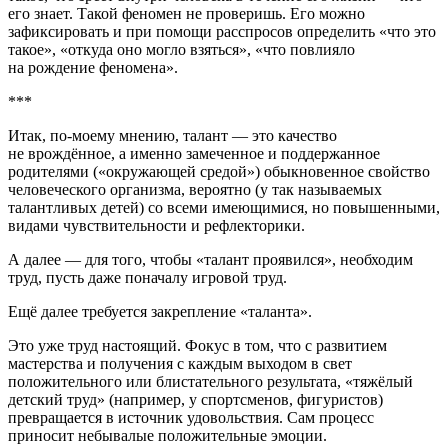
его знает. Такой феномен не проверишь. Его можно
зафиксировать и при помощи расспросов определить «что это
такое», «откуда оно могло взяться», «что повлияло
на рождение феномена».
***
Итак, по-моему мнению, талант — это качество
не врождённое, а именно замеченное и поддержанное
родителями («окружающей средой») обыкновенное свойство
человеческого организма, вероятно (у так называемых
талантливых детей) со всеми имеющимися, но повышенными,
видами чувствительности и рефлекторики.
А далее — для того, чтобы «талант проявился», необходим
труд, пусть даже поначалу игровой труд.
Ещё далее требуется закрепление «таланта».
Это уже труд настоящий. Фокус в том, что с развитием
мастерства и получения с каждым выходом в свет
положительного или блистательного результата, «тяжёлый
детский труд» (например, у спортсменов, фигуристов)
превращается в источник удовольствия. Сам процесс
приносит небывалые положительные эмоции.