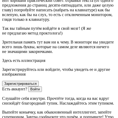
Вот хороший практический совет: отрывки текста (от одного
предложения до страниц десяти-пятнадцати, или даже целую
главу) попробуйте написать (набрать на клавиатуре) как бы
вслепую, как бы на слух, то есть с отключенным монитором,
глядя только в клавиатуру.
Так вы тайным путём войдёте в свой мозг! (Я же
не предлагаю метод проктолога!)
Зрительная память тут вам ни к чему. В мониторе вы увидите
всего лишь буквы, которые на самом деле являются ничего
не значащими закорючками.
Здесь есть иллюстрация
Зарегистрируйтесь или войдите, чтобы увидеть ее и другие
изображения
Зарегистрироваться
Есть аккаунт?
Войти
Слушайте себя изнутри. Прочтёте тогда, когда на вас вдруг
снизойдёт благородный тупик. Наслаждайтесь этим тупиком.
Выпейте коньячку, как обыкновенный интеллигент, запейте
супериором. Завтра сообразите что почём, и поправите! Утро