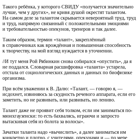
Такого ребёнка, у которого СВИДУ «получается значительно
лучше, чем у других», не кривя душой окрестят талантом.
На самом деле за талантом скрывается невероятный труд, труд
и труд, напрямую связанный с положительными эмоциями
и требовательностью опекунов, тренеров и так далее.
Таким образом, термин «талант», закреплённый
в справочниках как врождённая и повышенная способность
к творчеству, на мой взгляд нуждается в уточнении.
//И тут меня Рой Рябинкин снова собирался «опустить», да я
не поддался. Словарная расшифровка «таланта» устарела,
отстала от социологических данных и данных по биофизике
организма.
При всём уважении к В. Далю: «Талант, — говорю я, —
исдохнет, извиняюсь за скудность речевого аппарата, если его
заметить, но не развивать, или развивать, но лениво.
Талант даже не проявит себя толком, если им заниматься по-
мюнхгаузенски: то есть бахвалясь, играючи и запросто
вытаскивая себя из болота за волосы».
Зачатки таланта надо «вычислить», а далее заниматься им
конкретно и плотно, с учителями, опекунами и — по мере