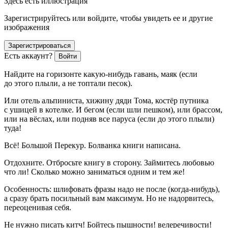
Здесь есть иллюстрация
Зарегистрируйтесь или войдите, чтобы увидеть ее и другие
изображения
Зарегистрироваться
Есть аккаунт?
Войти
Найдите на горизонте какую-нибудь гавань, маяк (если
до этого плыли, а не топтали песок).
Или отель альпиниста, хижину дяди Тома, костёр путника
с ушицей в котелке. И бегом (если шли пешком), или брассом,
или на вёслах, или подняв все паруса (если до этого плыли)
туда!
Всё! Большой Перекур. Болванка книги написана.
Отдохните. Отбросьте книгу в сторону. Займитесь любовью
что ли! Сколько можно заниматься одним и тем же!
Особенность: шлифовать фразы надо не после (когда-нибудь),
а сразу брать посильный вам максимум. Но не надорвитесь,
переоценивая себя.
Не нужно писать китч! Бойтесь пышности! велеречивости!