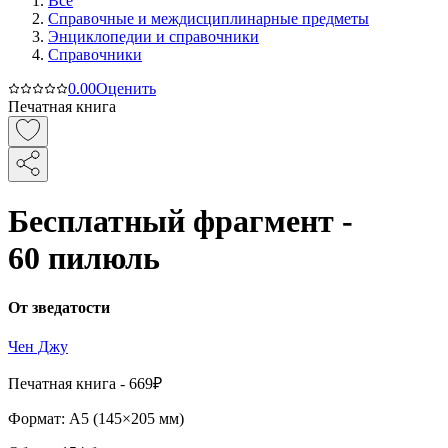
Все
Справочные и междисциплинарные предметы
Энциклопедии и справочники
Справочники
0.0
0
Оценить
Печатная книга
Бесплатный фрагмент -
60 пилюль
От зведатости
Чен Джу
Печатная
книга -
669₽
Формат:
A5 (
145×205 мм
)