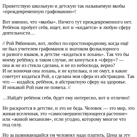
Приветствую школьную и детскую так называемую якобы
«преждевременную графоманию»!
Вот именно, что «якобы». Ничего тут преждевременного нет.
Ребёнок пробует себя, ищет, вот и «кидается» в любую сферу
деятельности…
// Рой Рябинкин, вот, любил по-простонародному, когда ещё
не был учителем графоманов и знатоком фольклорного
и разного языков, в детстве «кидаться в лохань». Так что бы
моему ребёнку, в таком случае, не кинуться в «сферу»? —
она ж не из стекла сделана, и не из небосвода, верно?
И не вонючая она лохань, и не купелька, и не омут, в какие
советует кидаться Рой, а сделана моя сфера из абстракции. Так
что — кидайся, ребёнок, в абстрактную сферу на здоровье.
И никакой Рой нам не помеха. //
…Найдёт ребёнок себя, будет ему интересно, вот и отлично!
Не раскроется в детстве, и это не беда. Человек — это мир, это
живая вселенная, это «самосовершенствующееся растение»
или «живой механизм», если угодно, которому многое что
под силу.
Но за развивающийся ум человеку надо платить. Цена за эту