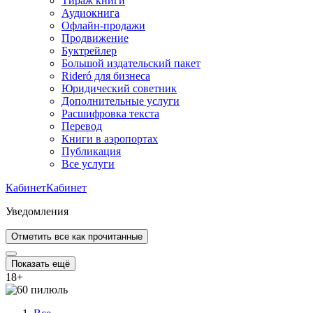
Тираж книги
Аудиокнига
Офлайн-продажи
Продвижение
Буктрейлер
Большой издательский пакет
Rideró для бизнеса
Юридический советник
Дополнительные услуги
Расшифровка текста
Перевод
Книги в аэропортах
Публикация
Все услуги
Кабинет
Кабинет
Уведомления
Отметить все как прочитанные
Показать ещё
18
+