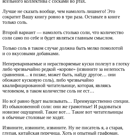
ясельного коллектива с сосками во ртах.
Лучше не сказать вообще, чем намолоть лишнего! Это
сократит Вашу книгу ровно в три раза. Оставьте в книге
только соль.
Второй вариант — намолоть столько соли, что количество
соли само по себе и будет являться главным смыслом.
Только соль в таком случае должна быть мелко помолотой
и со вкусовыми добавками.
Неперевариваемые и нерастворяемые куски полезут в глотку
либо чрезвычайно редкой «корове» (извините за нелепость
сравнения… я позже, может быть, найду другое… они
обожают кусковую соль), либо чрезвычайно
квалифицированной читательнице, которая, являясь
человеком, в таком количестве соль не ест…
Но всё равно будет вылизывать… Преимущественно специи.
Из обыкновенной соли: они же грамотные! И радоваться
новизне ощущений. Такие вот… Такие вот читательницы
в обычные столовые не ходят.
Извините, извините, извините. Ну не писатель я, а старая,
глупая, китайская перечнца. Хоть и опытный графоман.