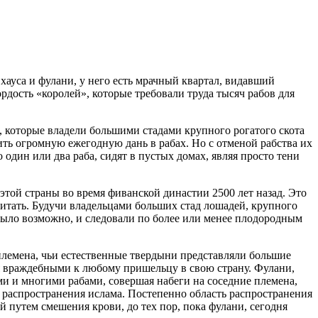
хауса и фулани, у него есть мрачный квартал, видавший
дость «королей», которые требовали труда тысяч рабов для
которые владели большими стадами крупного рогатого скота
ить огромную ежегодную дань в рабах. Но с отменой рабства их
 один или два раба, сидят в пустых домах, являя просто тени
той страны во время фиванской династии 2500 лет назад. Это
итать. Будучи владельцами больших стад лошадей, крупного
о было возможно, и следовали по более или менее плодородным
племена, чьи естественные твердыни представляли большие
ся враждебными к любому пришельцу в свою страну. Фулани,
ми и многими рабами, совершая набеги на соседние племена,
распространения ислама. Постепенно область распространения
й путем смешения крови, до тех пор, пока фулани, сегодня