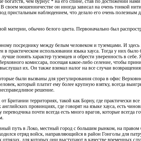
ше богатств, чем бурнус * на его спине, став по достижении на
. В своем мошенничестве он иногда зависал на очень тонкой нит
под пристальным наблюдением, что делало его очень полезным д
й материи, обычно белого цвета. Первоначально был распростр
ому посреднику между белым человеком и туземцами. И здесь я 
 в практическом использовании языка хауса. Тогда у них было
ы лучше понять характер туземцев и обрести уверенность в себе
ерховного комиссара, посещая какое-либо селение, чтобы прини
 выслушал их. Он также взимал налог на все случаи возвращени
орые были вызваны для урегулирования спора в офис Верховног
 человек, который платит ему более крупную взятку, всегда выиг
 несправедливое решение.
 от Британии территориях, такой как Борну, где практически в
ых английских провинциях, где говорят на языке хауса, есть чин
у переводчика почти всегда есть много врагов, которые всегда 
м.
вный путь в Локо, местный город с большим рынком, на правом 
аходился отряд войск, направляющийся в район Гонголы для патр
х отрядах, для которых они выступают в качестве временных слу