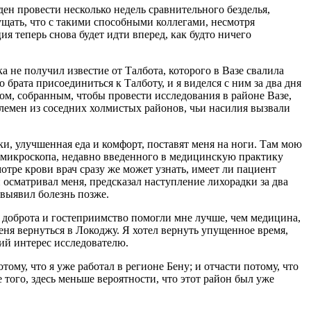
ден провести несколько недель сравнительного безделья,
ущать, что с такими способными коллегами, несмотря
я теперь снова будет идти вперед, как будто ничего
а не получил известие от Талбота, которого в Вазе свалила
брата присоединиться к Талботу, и я виделся с ним за два дня
ном, собранным, чтобы провести исследования в районе Вазе,
племен из соседних холмистых районов, чьи насилия вызвали
ки, улучшенная еда и комфорт, поставят меня на ноги. Там мою
 микроскопа, недавно введенного в медицинскую практику
ре крови врач сразу же может узнать, имеет ли пациент
 осматривал меня, предсказал наступление лихорадки за два
 выявил болезнь позже.
я доброта и гостеприимство помогли мне лучше, чем медицина,
еня вернуться в Локоджу. Я хотел вернуть упущенное время,
ий интерес исследователю.
му, что я уже работал в регионе Бену; и отчасти потому, что
того, здесь меньше вероятности, что этот район был уже