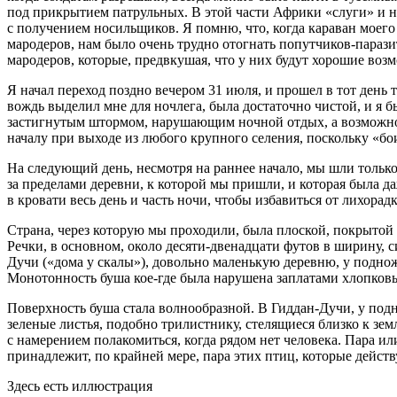
под прикрытием патрульных. В этой части Африки «слуги» и но
с получением носильщиков. Я помню, что, когда караван моего
мародеров, нам было очень трудно отогнать попутчиков-парази
мародеров, которые, предвкушая, что у них будут хорошие воз
Я начал переход поздно вечером 31 июля, и прошел в тот день 
вождь выделил мне для ночлега, была достаточно чистой, и я бы
застигнутым штормом, нарушающим ночной отдых, а возможно 
началу при выходе из любого крупного селения, поскольку «
На следующий день, несмотря на раннее начало, мы шли только
за пределами деревни, к которой мы пришли, и которая была да
в кровати весь день и часть ночи, чтобы избавиться от лихорад
Страна, через которую мы проходили, была плоской, покрытой
Речки, в основном, около десяти-двенадцати футов в ширину, си
Дучи («дома у скалы»), довольно маленькую деревню, у поднож
Монотонность буша кое-где была нарушена заплатами хлопковы
Поверхность буша стала волнообразной. В Гиддан-Дучи, у подн
зеленые листья, подобно трилистнику, стелящиеся близко к зе
с намерением полакомиться, когда рядом нет человека. Пара и
принадлежит, по крайней мере, пара этих птиц, которые дейс
Здесь есть иллюстрация