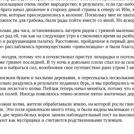
сильщики очень любят мародерство; в результате, если где-либо
 брата начал движение в сторону дикой страны к северу от Иби
тов, которые присоединились к колонне. Поскольку мне не хвата
можности для грабежа, были рады пойти вместе со мной. Но вск
только два часа, остановившись лагерем рядом с грязной малень
л рад ей, так как на следующее утро я сэкономил время на разбо
и разрушающим палатку. Расстояние, пройденное в первый день
бои» расслаблялись преимуществами «цивилизации» и были благо
 полдня, потому что я почувствовал приступ лихорадки и поэтом
же грязнее последней. В ту ночь я довольно плохо спал из-за си
ки и набраться сил, возобновив свое путешествие рано утром 3 ав
 низким бушем и чахлыми деревьями, и пересекалась нескольки
льно раздулись в результате недавних бурь, и мы пробирались че
ия лесистого холма. Пейзаж теперь начал меняться, потому что 
х полей. Иногда появлялось темно-зеленое пятно зонтичных дер
ожия холма, жители обрабатывали землю, на которой росли гвин
мле. Эти поля привлекали много птиц, и были видны маленькие с
ли две черно-белых ворон заняли наблюдательный пост на высоки
твуют как мусорщики и считаются родственниками туземцев.