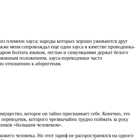
16 из племени хауса; народы которых хорошо уживаются друг
акже меня сопровождал еще один хауса в качестве проводника-
аром болтать языком, лестью и симуляциями держат белого
рованным положением, хауса-переводчики часто
по отношению к аборигенам.
имущество, которое он тайно присваивает себе. Конечно, это
 переводчик, которого чрезвычайно трудно поймать за руку
нников «большим человеком».
ожего человека. Но этот тариф не распространялся на одного