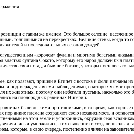
ображения
провинции с таким же именем. Это большое селение, населенное 
ми, толпящимися на перекрестках. Великие стены, когда-то гор
ния жителей и последовательных сезонов дождей.
огущественным «королем» фулани и многими богатыми людьми, 
од властью султана Сокото, которому его народ должен был плат
ичество своих стад, а бывшие богачи, у которых осталось только
 как полагают, пришли в Египет с востока и были изгнаны из э
были подтверждены всеми наблюдениями, о которых я смог проч
а для их животных, поэтому они избегали пустынь, насколько эт
азались на плодородных равнинах Нигерии.
 равнинах были легкими противниками, в то время, как горные 
сих пор дикие племена сохраняют свою независимость и остают
ственными на этой земле и успокоились, окружив себя всадника
увеличились и умножились, а их священники создали школы для 
ем, которые, в свою очередь, постепенно влияли на завоевателе