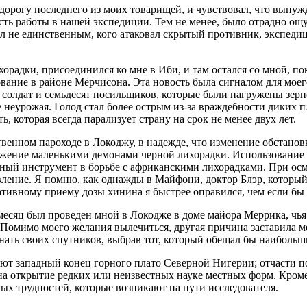
 дорогу последнего из моих товарищей, и чувствовал, что вынуж
сть работы в нашей экспедиции. Тем не менее, было отрадно ощ
л не единственным, кого атаковал скрытый противник, экспедици
радки, присоединился ко мне в Иби, и там остался со мной, пок
вание в районе Мёрчисона. Эта новость была сигналом для моего 
ти солдат и семьдесят носильщиков, которые были нагружены зер
 неурожая. Голод стал более острым из-за враждебности диких 
которая всегда парализует страну на срок не менее двух лет.
твенном пароходе в Локоджу, в надежде, что изменение обстанов
ражение маленькими демонами черной лихорадки. Использование
ый инструмент в борьбе с африканскими лихорадками. При осмот
вление. Я помню, как однажды в Майфони, доктор Блэр, который
еративному приему дозы хинина я быстрее оправился, чем если бы
 месяц был проведен мной в Локодже в доме майора Меррика, чь
 Помимо моего желания вылечиться, другая причина заставила м
нать своих спутников, выбрав тот, который обещал бы наибольш
т западный конец горного плато Северной Нигерии; отчасти пото
а открытие редких или неизвестных науке местных форм. Кроме 
х трудностей, которые возникают на пути исследователя.