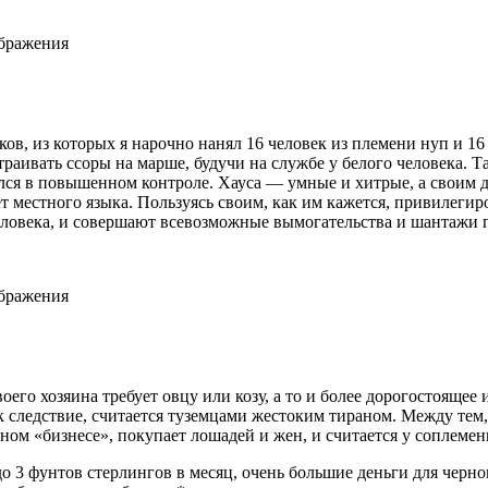
ображения
иков, из которых я нарочно нанял 16 человек из племени нуп и 
раивать ссоры на марше, будучи на службе у белого человека. Т
ался в повышенном контроле. Хауса — умные и хитрые, а своим д
т местного языка. Пользуясь своим, как им кажется, привилеги
еловека, и совершают всевозможные вымогательства и шантажи 
ображения
его хозяина требует овцу или козу, а то и более дорогостоящее 
к следствие, считается туземцами жестоким тираном. Между тем,
ом «бизнесе», покупает лошадей и жен, и считается у соплеме
3 фунтов стерлингов в месяц, очень большие деньги для чернок