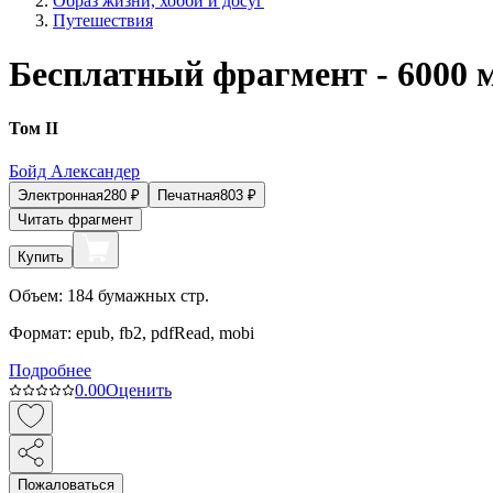
Образ жизни, хобби и досуг
Путешествия
Бесплатный фрагмент - 6000 
Том II
Бойд Александер
Электронная
280
₽
Печатная
803
₽
Читать фрагмент
Купить
Объем:
184
бумажных стр.
Формат:
epub, fb2, pdfRead, mobi
Подробнее
0.0
0
Оценить
Пожаловаться