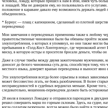
человека, Амаду, который пришел к нам в Иби, имея чуть боль
и лошадей. Мы не доверяли ему, но пользовались его услугами
положение в караване давало ему возможность держать людей 
объединились.
*
Бурнус
— плащ с капюшоном, сделанный из плотной шерстяно
переводчика)
Мои замечания о переводчиках применимы также к любому черн
правительственные чиновники были бы обязаны пройти экзамен
злоупотребления, о которых я упомянул, но они также могли б
пребывания в «Голд-Кост-Хинтерленд», где чернокожий агент В
миску, в которую истцы и просители бросали деньги, чтобы он
Даже в случае тяжбы между двумя зажиточными мужчинами, кот
доносит до белого чиновника суть дела, способствуя тому, что
местного языка, доверяет вранью переводчика и выносит явно
Эти злоупотребления всегда более серьезны в новых зависимых
может бессовестно лгать, не боясь разоблачения. В более стар
несправедливостей в судебных вердиктах меньше. Кроме того, 
следовательно, мошенник-переводчик должен быть осторожны
28 июля я покинул Локоджу и отправился пароходом в двухдне
решил совершить марш по горным склонам. Здесь, на судне, н
когда солдатам разрешали, всегда можно было найти в туземны