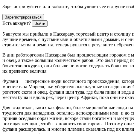
Зарегистрируйтесь или войдите, чтобы увидеть ее и другие из
Зарегистрироваться
Есть аккаунт?
Войти
5 августа мы прибыли в Нассараву, торговый центр и столицу 
лучшие времена, с пустынными и обветшалыми домами, и с нищи
строительства и ремонта, теперь рушатся в результате небреже
В дни работорговли Нассарава был процветающим городом с м
и овец, а также большим количеством рабов. Это был период п
богатство оскудело, они больше не могли содержать большое кол
их прежнего величия.
Фулани — интересные люди восточного происхождения, которые,
мнение г-на Мореля, чьи убедительные научные исследования 
рогатого скота и овец, фулани шли туда, где была пища и вод
местам буша и вдоль рек, через центр Африки, пока они не ок
Для всадников, таких как фулани, более миролюбивые люди на
трудности для нападения, остались непокоренными ими, и до 
приняв оседлый образ жизни, вскоре стали богатыми и могуще
похищая женщин, чтобы заполнить свои гаремы. Поэтому они 
фулани расширилась, и многие племена оказались под их влияни