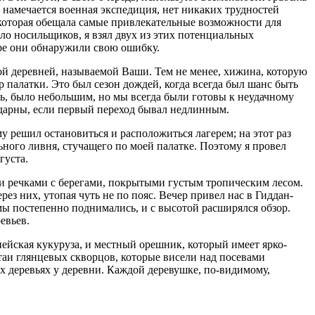
 намечается военная экспедиция, нет никаких трудностей
, которая обещала самые привлекательные возможности для
ло носильщиков, я взял двух из этих потенциальных
оре они обнаружили свою ошибку.
кой деревней, называемой Ваши. Тем не менее, хижина, которую
р палатки. Это был сезон дождей, когда всегда был шанс быть
, было небольшим, но мы всегда были готовы к неудачному
дарны, если первый переход бывал недлинным.
у решил остановиться и расположиться лагерем; на этот раз
льного ливня, стучащего по моей палатке. Поэтому я провел
густа.
ми речками с берегами, покрытыми густым тропическим лесом.
рез них, утопая чуть не по пояс. Вечер привел нас в Гиддан-
мы постепенно поднимались, и с высотой расширялся обзор.
евьев.
ейская кукуруза, и местный орешник, который имеет ярко-
таи глянцевых скворцов, которые висели над посевами
х деревьях у деревни. Каждой деревушке, по-видимому,