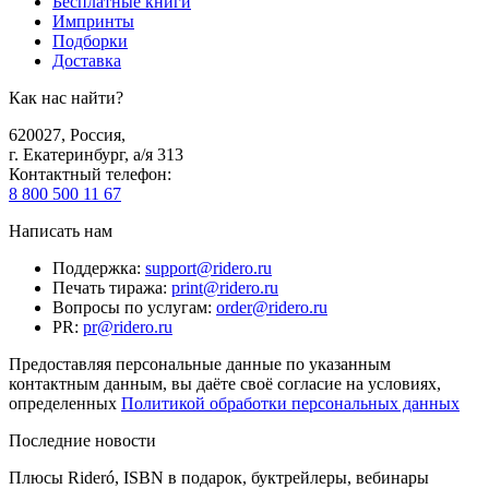
Бесплатные книги
Импринты
Подборки
Доставка
Как нас найти?
620027
,
Россия
,
г. Екатеринбург, а/я 313
Контактный телефон
:
8 800 500 11 67
Написать нам
Поддержка
:
support@ridero.ru
Печать тиража
:
print@ridero.ru
Вопросы по услугам
:
order@ridero.ru
PR
:
pr@ridero.ru
Предоставляя персональные данные по указанным
контактным данным, вы даёте своё согласие на условиях,
определенных
Политикой обработки персональных данных
Последние новости
Плюсы Rideró, ISBN в подарок, буктрейлеры, вебинары