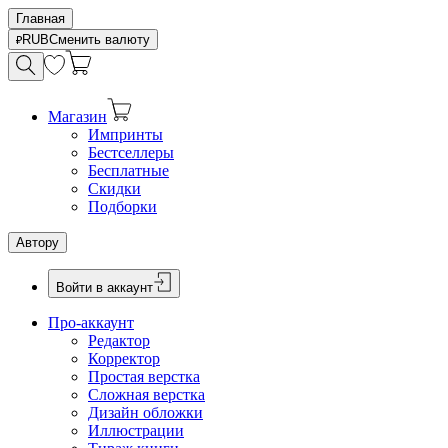
Главная
RUB
Сменить валюту
Магазин
Импринты
Бестселлеры
Бесплатные
Скидки
Подборки
Автору
Войти в аккаунт
Про-аккаунт
Редактор
Корректор
Простая верстка
Сложная верстка
Дизайн обложки
Иллюстрации