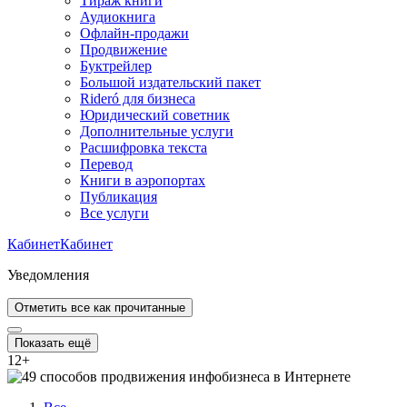
Тираж книги
Аудиокнига
Офлайн-продажи
Продвижение
Буктрейлер
Большой издательский пакет
Rideró для бизнеса
Юридический советник
Дополнительные услуги
Расшифровка текста
Перевод
Книги в аэропортах
Публикация
Все услуги
Кабинет
Кабинет
Уведомления
Отметить все как прочитанные
Показать ещё
12
+