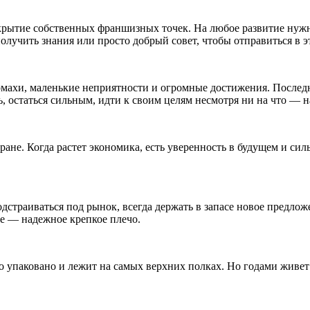
рытие собственных франшизных точек. На любое развитие нужны 
 получить знания или просто добрый совет, чтобы отправиться в 
омахи, маленькие неприятности и огромные достижения. Последн
 остаться сильным, идти к своим целям несмотря ни на что — на
ране. Когда растет экономика, есть уверенность в будущем и си
дстраиваться под рынок, всегда держать в запасе новое предло
ое — надежное крепкое плечо.
о упаковано и лежит на самых верхних полках. Но годами живет