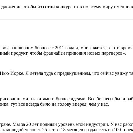
едложение, чтобы из сотни конкурентов по всему миру именно в
во франшизном бизнесе с 2011 года и, мне кажется, за это врем
енный продукт, чтобы франчайзи приводил новых партнеров».
Нью-Йорке. Я летела туда с предвкушением, что сейчас увижу т
нарисованными плакатами и бизнес идеями. Все бизнесы были р
а, тут все всегда было на голову вперед, чем у нас.
стране. Мы за 20 лет подняли уровень этой индустрии. У нас ра
как молодой человек 25 лет за 18 месяцев создал сеть из 100 то