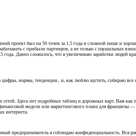
ний проект был на 50 точек за 1,5 года в сложной нише и хор
Зарабатывать с прибыли партнеров, а не только с паушальных взн
1,5 года. Давно сложилось, что я увеличиваю заработки людей кр
ю цифры, нормы, тенденции.. и, как люблю шутить, собираю все 
х сетей. Здесь нет подробных таблиц и дорожных карт. Вам как
финансовой модели или маркетингового плана для франшизы — вы
ах интернета.
ядочный предприниматель я соблюдаю конфиденциальность. Вся р