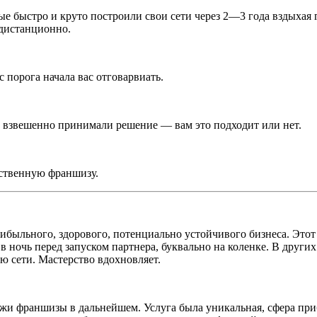
ые быстро и круто построили свои сети через 2—3 года вздыхая
 дистанционно.
с порога начала вас отговарвиать.
вы взвешенно принимали решение — вам это подходит или нет.
бственную франшизу.
быльного, здорового, потенциально устойчивого бизнеса. Этот 
 в ночь перед запуском партнера, буквально на коленке. В друг
ью сети. Мастерство вдохновляет.
ажи франшизы в дальнейшем. Услуга была уникальная, сфера при