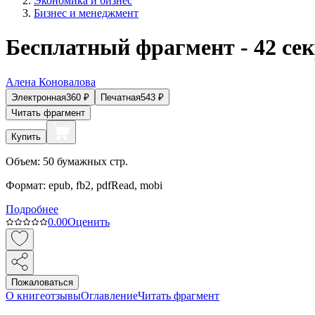
Экономика и бизнес
Бизнес и менеджмент
Бесплатный фрагмент - 42 се
Алена Коновалова
Электронная
360
₽
Печатная
543
₽
Читать фрагмент
Купить
Объем:
50
бумажных стр.
Формат:
epub, fb2, pdfRead, mobi
Подробнее
0.0
0
Оценить
Пожаловаться
О книге
отзывы
Оглавление
Читать фрагмент