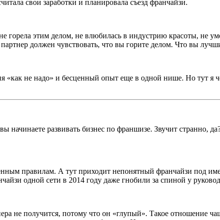
читала свои заработки и планировала съезд франчайзи.
 не горела этим делом, не влюбилась в индустрию красоты, не у
 партнер должен чувствовать, что вы горите делом. Что вы лучш
я «как не надо» и бесценный опыт еще в одной нише. Но тут я ч
 начинаете развивать бизнес по франшизе. Звучит странно, да?
нным правилам. А тут приходит непонятный франчайзи под имен
нчайзи одной сети в 2014 году даже гнобили за спиной у руковод
нера не получится, потому что он «глупый». Такое отношение чащ