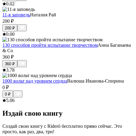
0.0
2
11-я заповедь
Наталия Рай
200
₽
200
₽
0.0
0
130 способов пройти испытание творчеством
Анна Баганаева
& Co
360
₽
360
₽
3.7
8
1000 вольт над уровнем сердца
Валюша Иванова-Спирина
0
₽
0
₽
5.0
6
Издай свою книгу
Создай свою книгу с Rideró бесплатно прямо сейчас. Это
просто, как раз, два, три!