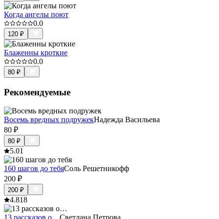
Когда ангелы поют
0.0
120
₽
Блаженны кроткие
0.0
80
₽
Рекомендуемые
Восемь вредных подружек
Надежда Васильева
80
₽
80
₽
5.0
1
160 шагов до тебя
Соль Решетникофф
200
₽
200
₽
4.8
18
13 рассказов о…
Светлана Петрова