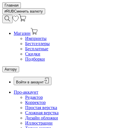
Главная
RUB
Сменить валюту
Магазин
Импринты
Бестселлеры
Бесплатные
Скидки
Подборки
Автору
Войти в аккаунт
Про-аккаунт
Редактор
Корректор
Простая верстка
Сложная верстка
Дизайн обложки
Иллюстрации