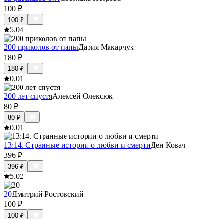
100
₽
100
₽
5.0
4
200 приколов от папы
Дария Макарчук
180
₽
180
₽
0.0
1
200 лет спустя
Алексей Олексюк
80
₽
80
₽
0.0
1
13:14. Странные истории о любви и смерти
Ден Ковач
396
₽
396
₽
5.0
2
20
Дмитрий Ростовский
100
₽
100
₽