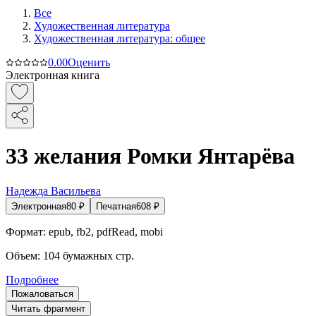
Все
Художественная литература
Художественная литература: общее
0.0
0
Оценить
Электронная книга
33 желания Ромки Янтарёва
Надежда Васильева
Электронная
80
₽
Печатная
608
₽
Формат:
epub, fb2, pdfRead, mobi
Объем:
104
бумажных стр.
Подробнее
Пожаловаться
Читать фрагмент