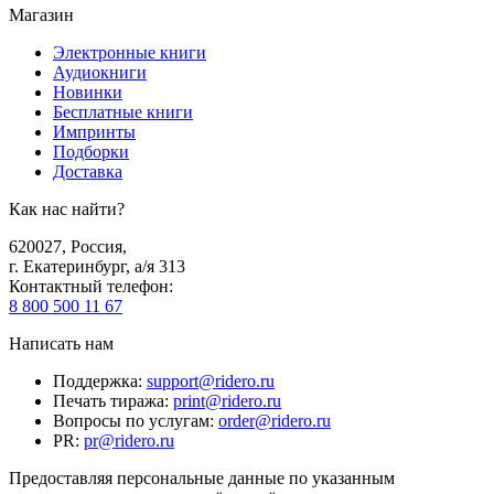
Магазин
Электронные книги
Аудиокниги
Новинки
Бесплатные книги
Импринты
Подборки
Доставка
Как нас найти?
620027
,
Россия
,
г. Екатеринбург, а/я 313
Контактный телефон
:
8 800 500 11 67
Написать нам
Поддержка
:
support@ridero.ru
Печать тиража
:
print@ridero.ru
Вопросы по услугам
:
order@ridero.ru
PR
:
pr@ridero.ru
Предоставляя персональные данные по указанным