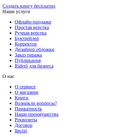
Создать книгу бесплатно
Наши услуги
Офлайн-продажи
Простая верстка
Ручная верстка
Буктрейлер
Корректор
Дизайнер обложки
Заказ тиража
Публикация
Rideró для бизнеса
О нас
О сервисе
О магазине
Книги
Возникли вопросы?
Приватность
Наши преимущества
Реквизиты
Договор
llm.txt