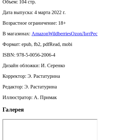
Объем:
104
стр.
Дата выпуска:
4 марта 2022 г.
Возрастное ограничение:
18
+
В магазинах:
Amazon
Wildberries
Ozon
ЛитРес
Формат:
epub, fb2, pdfRead, mobi
ISBN:
978-5-0056-2006-4
Дизайн обложки
:
И. Серенко
Корректор
:
Э. Растатурина
Редактор
:
Э. Растатурина
Иллюстратор
:
А. Примак
Галерея