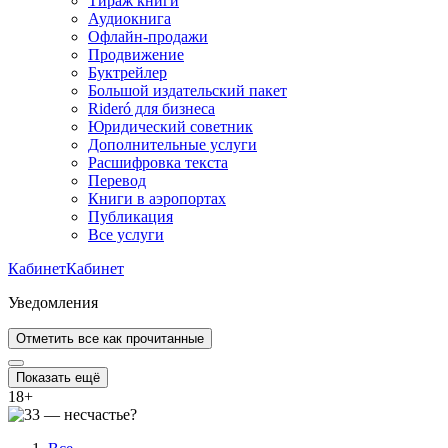
Тираж книги
Аудиокнига
Офлайн-продажи
Продвижение
Буктрейлер
Большой издательский пакет
Rideró для бизнеса
Юридический советник
Дополнительные услуги
Расшифровка текста
Перевод
Книги в аэропортах
Публикация
Все услуги
Кабинет
Кабинет
Уведомления
Отметить все как прочитанные
Показать ещё
18
+