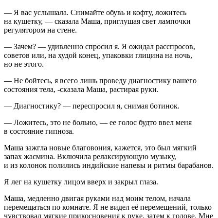
— Я вас услышала. Снимайте обувь и кофту, ложитесь
на кушетку, — сказала Маша, приглушая свет лампочки
регулятором на стене.
— Зачем? — удивленно спросил я. Я ожидал расспросов,
советов или, на худой конец, упаковки глицина на ночь,
но не этого.
— Не бойтесь, я всего лишь проведу диагностику вашего
состояния тела, -сказала Маша, растирая руки.
— Диагностику? — переспросил я, снимая ботинок.
— Ложитесь, это не больно, — ее голос будто ввел меня
в состояние гипноза.
Маша зажгла новые благовония, кажется, это был мягкий
запах жасмина. Включила релаксирующую музыку,
и из колонок полились индийские напевы и ритмы барабанов.
Я лег на кушетку лицом вверх и закрыл глаза.
Маша, медленно двигая руками над моим телом, начала
перемещаться по комнате. Я не видел её перемещений, только
чувствовал мягкие прикосновения к руке, затем к голове. Мне