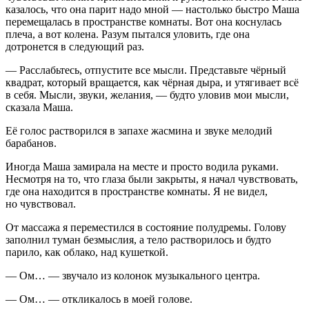
казалось, что она парит надо мной — настолько быстро Маша
перемещалась в пространстве комнаты. Вот она коснулась
плеча, а вот колена. Разум пытался уловить, где она
дотронется в следующий раз.
— Расслабьтесь, отпустите все мысли. Представьте чёрный
квадрат, который вращается, как чёрная дыра, и утягивает всё
в себя. Мысли, звуки, желания, — будто уловив мои мысли,
сказала Маша.
Её голос растворился в запахе жасмина и звуке мелодий
барабанов.
Иногда Маша замирала на месте и просто водила руками.
Несмотря на то, что глаза были закрыты, я начал чувствовать,
где она находится в пространстве комнаты. Я не видел,
но чувствовал.
От массажа я переместился в состояние полудремы. Голову
заполнил туман безмыслия, а тело растворилось и будто
парило, как облако, над кушеткой.
— Ом… — звучало из колонок музыкального центра.
— Ом… — откликалось в моей голове.