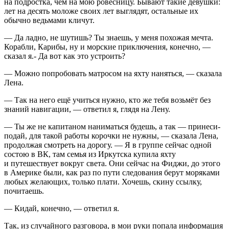
на
подрост
ка, чем на мою ровесницу. Бывают такие девушки:
лет на десять моложе своих лет выглядят, остальные их
обычно ведьмами кличут.
— Да ладно, не шутишь? Ты знаешь, у меня похожая мечта.
Корабли, Карибы, ну и морские приключения, конечно, —
сказал я.- Да вот как это устроить?
— Можно попробовать матросом на яхту наняться, — сказала
Лена.
— Так на него ещё учиться нужно, кто же тебя возьмёт без
знаний навигации, — ответил я, глядя на Лену.
— Ты же не капитаном наниматься будешь, а так — принеси-
подай, для такой работы корочки не нужны, — сказала Лена,
продолжая смотреть на дорогу. — Я в группе сейчас одной
состою в ВК, там семья из Иркутска купила яхту
и путешествует вокруг света. Они сейчас на Фиджи, до этого
в
Америк
е были, как раз по пути следования берут моряками
любых желающих, только плати. Хочешь, скину ссылку,
почитаешь.
— Кидай, конечно, — ответил я.
Так, из случайного разговора, в мои руки попала информация