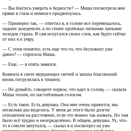
— Вы боитесь умереть в бедности? — Маша посмотрела мне
прямо в глаза и немного придвинулась.
— Примерно так, — ответил я, в голове все перемешалось,
ладони заледенели, а по спине пробежал липкими лапками
холодок страха. Я сам испугался своих слов, как будто сейчас
от них я и умру.
— С этим понятно, есть еще что-то, что беспокоит уже
давно? — спросила Маша.
— Еще, — я опять замялся.
Комната в свете мерцающих свечей и запаха благовоний
вновь погрузилась в тишину.
— Не думайте, говорите первое, что идет в голову, — сказала
Маша тихим, но настойчивым голосом.
— Есть такое. Есть девушка. Она мне очень нравится, мы
несколько раз виделись. У меня до этого были долгие
отношения на расстоянии, если это можно так назвать. Но там
было всё трудно и неопределённо. В общем, девушка. Ух, что-
то я совсем запутался, — сказал я и посмотрел на уже
порядком искомканную бумажку с адресом в моей руке.