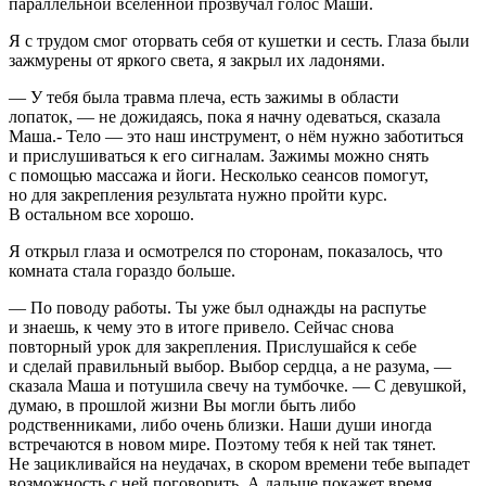
параллельной вселенной прозвучал голос Маши.
Я с трудом смог оторвать себя от кушетки и сесть. Глаза были
зажмурены от яркого света, я закрыл их ладонями.
— У тебя была травма плеча, есть зажимы в области
лопаток, — не дожидаясь, пока я начну одеваться, сказала
Маша.- Тело — это наш инструмент, о нём нужно заботиться
и прислушиваться к его сигналам. Зажимы можно снять
с помощью массажа и йоги. Несколько сеансов помогут,
но для закрепления результата нужно пройти курс.
В остальном все хорошо.
Я открыл глаза и осмотрелся по сторонам, показалось, что
комната стала гораздо больше.
— По поводу работы. Ты уже был однажды на распутье
и знаешь, к чему это в итоге привело. Сейчас снова
повторный урок для закрепления. Прислушайся к себе
и сделай правильный выбор. Выбор сердца, а не разума, —
сказала Маша и потушила свечу на тумбочке. — С девушкой,
думаю, в прошлой жизни Вы могли быть либо
родственниками, либо очень близки. Наши души иногда
встречаются в новом мире. Поэтому тебя к ней так тянет.
Не зацикливайся на неудачах, в скором времени тебе выпадет
возможность с ней поговорить. А дальше покажет время.