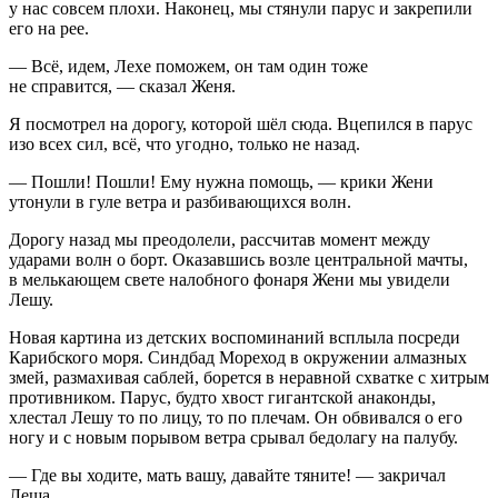
у нас совсем плохи. Наконец, мы стянули парус и закрепили
его на рее.
— Всё, идем, Лехе поможем, он там один тоже
не справится, — сказал Женя.
Я посмотрел на дорогу, которой шёл сюда. Вцепился в парус
изо всех сил, всё, что угодно, только не назад.
— Пошли! Пошли! Ему нужна помощь, — крики Жени
утонули в гуле ветра и разбивающихся волн.
Дорогу назад мы преодолели, рассчитав момент между
ударами волн о борт. Оказавшись возле центральной мачты,
в мелькающем свете налобного фонаря Жени мы увидели
Лешу.
Новая картина из детских воспоминаний всплыла посреди
Карибского моря. Синдбад Мореход в окружении алмазных
змей, размахивая саблей, борется в неравной схватке с хитрым
противником. Парус, будто хвост гигантской анаконды,
хлестал Лешу то по лицу, то по плечам. Он обвивался о его
ногу и с новым порывом ветра срывал бедолагу на палубу.
— Где вы ходите, мать вашу, давайте тяните! — закричал
Леша.