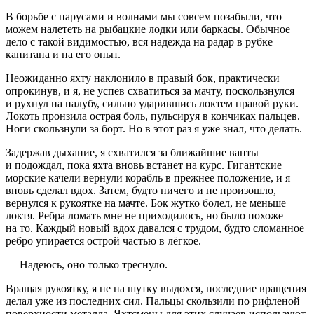
В борьбе с парусами и волнами мы совсем позабыли, что
можем налететь на рыбацкие лодки или баркасы. Обычное
дело с такой видимостью, вся надежда на радар в рубке
капитана и на его опыт.
Неожиданно яхту наклонило в правый бок, практически
опрокинув, и я, не успев схватиться за мачту, поскользнулся
и рухнул на палубу, сильно ударившись локтем правой руки.
Локоть пронзила острая боль, пульсируя в кончиках пальцев.
Ноги скользнули за борт. Но в этот раз я уже знал, что делать.
Задержав дыхание, я схватился за ближайшие ванты
и подождал, пока яхта вновь встанет на курс. Гигантские
морские качели вернули корабль в прежнее положение, и я
вновь сделал вдох. Затем, будто ничего и не произошло,
вернулся к рукоятке на мачте. Бок жутко болел, не меньше
локтя. Ребра ломать мне не приходилось, но было похоже
на то. Каждый новый вдох давался с трудом, будто сломанное
ребро упирается острой частью в лёгкое.
— Надеюсь, оно только треснуло.
Вращая рукоятку, я не на шутку выдохся, последние вращения
делал уже из последних сил. Пальцы скользили по рифленой
поверхности металла. Яхтсмены для этих случаев используют