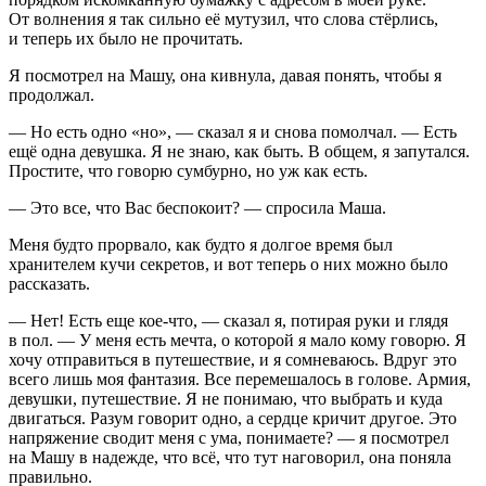
От волнения я так сильно её мутузил, что слова стёрлись,
и теперь их было не прочитать.
Я посмотрел на Машу, она кивнула, давая понять, чтобы я
продолжал.
— Но есть одно «но», — сказал я и снова помолчал. — Есть
ещё одна девушка. Я не знаю, как быть. В общем, я запутался.
Простите, что говорю сумбурно, но уж как есть.
— Это все, что Вас беспокоит? — спросила Маша.
Меня будто прорвало, как будто я долгое время был
хранителем кучи секретов, и вот теперь о них можно было
рассказать.
— Нет! Есть еще кое-что, — сказал я, потирая руки и глядя
в пол. — У меня есть мечта, о которой я мало кому говорю. Я
хочу отправиться в путешествие, и я сомневаюсь. Вдруг это
всего лишь моя фантазия. Все перемешалось в голове. Армия,
девушки, путешествие. Я не понимаю, что выбрать и куда
двигаться. Разум говорит одно, а сердце кричит другое. Это
напряжение сводит меня с ума, понимаете? — я посмотрел
на Машу в надежде, что всё, что тут наговорил, она поняла
правильно.