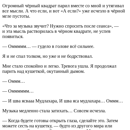
Огромный чёрный квадрат парил вместе со мной и утягивал
все мысли. А что если, и вот «А если?» уже исчезло в чёрной
мгле пустоты.
«Что за музыка звучит? Нужно спросить после сеанса», —
и эта мысль растворилась в чёрном квадрате, не успев
появиться.
— Оммммм… — гудело в голове всё сильнее.
Я и не спал толком, но уже и не бодрствовал.
Мне стало спокойно и легко. Тревога ушла. Я продолжал
парить над кушеткой, окутанный дымом.
— Оммм…
— Омммммм…
— И шва ясвааа Мудлахара, И шва яса мудлахара… Оммм…
Музыка медленно стала затихать… Совсем исчезла.
— Когда будете готовы открыть глаза, сделайте это. Затем
можете сесть на кушетку, — будто из другого мира или