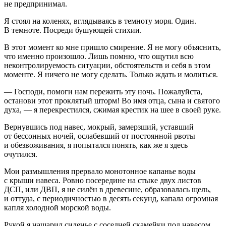
не предпринимал.
Я стоял на коленях, вглядываясь в темноту моря. Один.
В темноте. Посреди бушующей стихии.
В этот момент ко мне пришло смирение. Я не могу объяснить,
что именно произошло. Лишь помню, что ощутил всю
неконтролируемость ситуации, обстоятельств и себя в этом
моменте. Я ничего не могу сделать. Только ждать и молиться.
— Господи, помоги нам пережить эту ночь. Пожалуйста,
останови этот проклятый шторм! Во имя отца, сына и святого
духа, — я перекрестился, сжимая крестик на шее в своей руке.
Вернувшись под навес, мокрый, замерзший, уставший
от бессонных ночей, ослабевший от постоянной рвоты
и обезвоживания, я попытался понять, как же я здесь
очутился.
Мои размышления прервало монотонное капанье воды
с крыши навеса. Ровно посередине на стыке двух листов
ДСП, или ДВП, я не силён в древесине, образовалась щель,
и оттуда, с периодичностью в десять секунд, капала огромная
капля холодной морской воды.
Рукой я нашарил сиденье с соседней скамейки под навесом