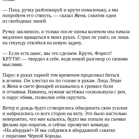
— Паха, ручку разблокируй и крути помаленьку, а мы
попробуем его стянуть, — сказал Женя, схватив один
из свободных линей.
Ручку заклинило, и только после пинка коленом она начала
медленно вращаться в моих руках. Страх не ушёл, он лишь
на секунду отвлёкся на новую задачу.
— Если есть шанс, мы это сделаем. Крути, Форест!
КРУТИ! — твердил я себе, ведя немой разговор со своими
мыслями.
Парус в руках парней тем временем продолжал биться
в агонии. Он хлестал их по голове и рукам. Лица Лёши
и Жени в свете фонарей искажались в гримасе боли
и отчаянья. Наконец, нужная застёжка соскользнула с реи,
и парус обмяк, позволив себя скрутить.
Ветер и дождь будто сговорились объединить свои усилия
и набросились со всех сторон на яхту. Это было настолько
невероятно, что мне казалось, будто мы попали на съемки
фильма про пиратов, и сейчас прозвучит команда:
«На абордаж!» И мы сойдемся в абордажной схватке
с пиратами Чёрной Бороды.