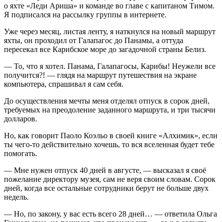
о яхте «Леди Ариша» и команде во главе с капитаном Тимом.
Я подписался на рассылку группы в интернете.
Уже через месяц, листая ленту, я наткнулся на новый маршрут
яхты, он проходил от Галапагос до Панамы, а оттуда
пересекал все Карибское море до загадочной страны Белиз.
— То, что я хотел. Панама, Галапагосы, Карибы! Неужели все
получится?! — глядя на маршрут путешествия на экране
компьютера, спрашивал я сам себя.
До осуществления мечты меня отделял отпуск в сорок дней,
требуемых на преодоление заданного маршрута, и три тысячи
долларов.
Но, как говорит Паоло Коэльо в своей книге «Алхимик», если
ты чего-то действительно хочешь, то вся вселенная будет тебе
помогать.
— Мне нужен отпуск 40 дней в августе, — высказал я своё
пожелание директору музея, сам не веря своим словам. Сорок
дней, когда все остальные сотрудники берут не больше двух
недель.
— Но, по закону, у вас есть всего 28 дней… — ответила Ольга