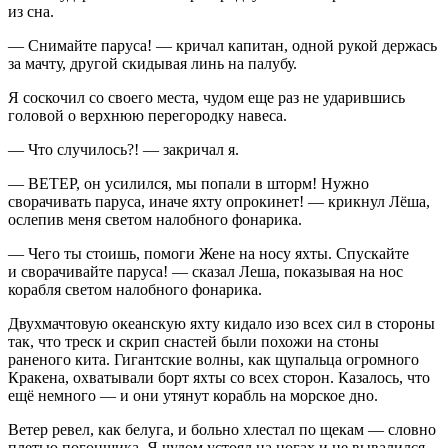
из сна.
— Снимайте паруса! — кричал капитан, одной рукой держась
за мачту, другой скидывая линь на палубу.
Я соскочил со своего места, чудом еще раз не ударившись
головой о верхнюю перегородку навеса.
— Что случилось?! — закричал я.
— ВЕТЕР, он усилился, мы попали в шторм! Нужно
сворачивать паруса, иначе яхту опрокинет! — крикнул Лёша,
ослепив меня светом налобного фонарика.
— Чего ты стоишь, помоги Жене на носу яхты. Спускайте
и сворачивайте паруса! — сказал Леша, показывая на нос
корабля светом налобного фонарика.
Двухмачтовую океанскую яхту кидало изо всех сил в стороны
так, что треск и скрип снастей были похожи на стоны
раненого кита. Гигантские волны, как щупальца огромного
Кракена, охватывали борт яхты со всех сторон. Казалось, что
ещё немного — и они утянут корабль на морское дно.
Ветер ревел, как белуга, и больно хлестал по щекам — словно
плетью погонщика. Я чудом устоял на ногах и не вывалился