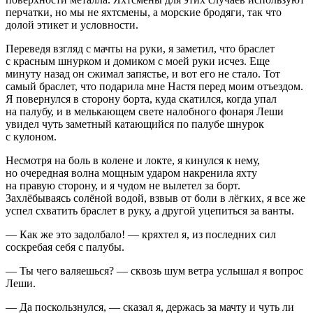
перчатки, но мы не яхтсмены, а морские бродяги, так что
долой этикет и условности.
Переведя взгляд с мачты на руки, я заметил, что браслет
с красным шнурком и домиком с моей руки исчез. Еще
минуту назад он сжимал запястье, и вот его не стало. Тот
самый браслет, что подарила мне Настя перед моим отъездом.
Я повернулся в сторону борта, куда скатился, когда упал
на палубу, и в мелькающем свете налобного фонаря Леши
увидел чуть заметный катающийся по палубе шнурок
с кулоном.
Несмотря на боль в колене и локте, я кинулся к нему,
но очередная волна мощным ударом накренила яхту
на правую сторону, и я чудом не вылетел за борт.
Захлёбываясь солёной водой, взвыв от боли в лёгких, я все же
успел схватить браслет в руку, а другой уцепиться за ванты.
— Как же это задолбало! — кряхтел я, из последних сил
соскребая себя с палубы.
— Ты чего валяешься? — сквозь шум ветра услышал я вопрос
Леши.
— Да поскользнулся, — сказал я, держась за мачту и чуть ли