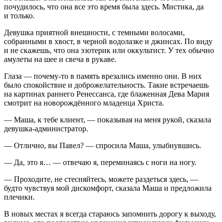
почудилось, что она все это время была здесь. Мистика, да
и только.
Девушка приятной внешности, с темными волосами,
собранными в хвост, в черной водолазке и джинсах. По виду
и не скажешь, что она эзотерик или оккультист. У тех обычно
амулеты на шее и свеча в рукаве.
Глаза — почему-то в память врезались именно они. В них
было спокойствие и доброжелательность. Такие встречаешь
на картинах раннего Ренессанса, где блаженная Дева Мария
смотрит на новорождённого младенца Христа.
— Маша, к тебе клиент, — показывая на меня рукой, сказала
девушка-администратор.
— Отлично, вы Павел? — спросила Маша, улыбнувшись.
— Да, это я… — отвечаю я, переминаясь с ноги на ногу.
— Проходите, не стесняйтесь, можете раздеться здесь, —
будто чувствуя мой дискомфорт, сказала Маша и предложила
плечики.
В новых местах я всегда стараюсь запомнить дорогу к выходу,