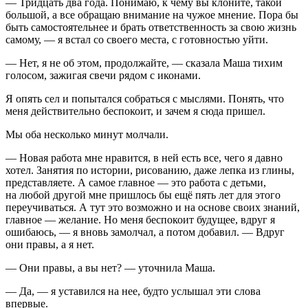
— Тридцать два года. Понимаю, к чему вы клоните, такой
большой, а все обращаю внимание на чужое мнение. Пора бы
быть самостоятельнее и брать ответственность за свою жизнь
самому, — я встал со своего места, с готовностью уйти.
— Нет, я не об этом, продолжайте, — сказала Маша тихим
голосом, зажигая свечи рядом с иконами.
Я опять сел и попытался собраться с мыслями. Понять, что
меня действительно беспокоит, и зачем я сюда пришел.
Мы оба несколько минут молчали.
— Новая работа мне нравится, в ней есть все, чего я давно
хотел. Занятия по истории, рисованию, даже лепка из глины,
представляете. А самое главное — это работа с детьми,
на любой другой мне пришлось бы ещё пять лет для этого
переучиваться. А тут это возможно и на основе своих знаний,
главное — желание. Но меня беспокоит будущее, вдруг я
ошибаюсь, — я вновь замолчал, а потом добавил. — Вдруг
они правы, а я нет.
— Они правы, а вы нет? — уточнила Маша.
— Да, — я уставился на нее, будто услышал эти слова
впервые.