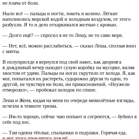
не плача от боли.
Ныло всё — пальцы и ногти, локоть и колено. Лёгкие
наполнились морской водой и холодным воздухом, от этого
разбухли. Я то и дело отхаркивался желчью с кровью.
— Долго ещё? — спросил я не то Лешу, не то само море.
— Нет, всё, можно расслабиться, — сказал Леша, сползая вниз
с мачты.
В полуприседе я вернулся под свой навес, как дворняга
в дождливый вечер находит сухую коробку на мусорке, виляя
хвостом от удачи. Пальцы на ногах скрутило от холода. Я, как
мог, попытался их растереть, судорожно дёргая то один, то
другой, не чувствуя ни боли, ни прикосновений. «Неужели
отморозил», — пробежал холодок по спине.
Леша и Женя, кидая на меня по очереди мимолётные взгляды,
исчезли в темноте трюма.
— Им-то хорошо, сейчас чаю попьют и согреются, — бубнил я
себе под нос.
— Там одеяла тёплые, спальники и подушки. Горячая еда,
и нет этого проклятого дождя!