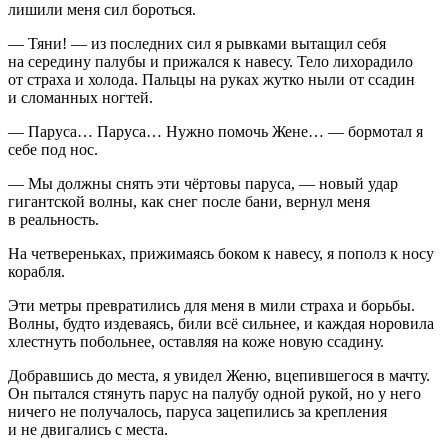
лишили меня сил бороться.
— Тяни! — из последних сил я рывками вытащил себя
на середину палубы и прижался к навесу. Тело лихорадило
от страха и холода. Пальцы на руках жутко ныли от ссадин
и сломанных ногтей.
— Паруса… Паруса… Нужно помочь Жене… — бормотал я
себе под нос.
— Мы должны снять эти чёртовы паруса, — новый удар
гигантской волны, как снег после бани, вернул меня
в реальность.
На четвереньках, прижимаясь боком к навесу, я пополз к носу
корабля.
Эти метры превратились для меня в мили страха и борьбы.
Волны, будто издеваясь, били всё сильнее, и каждая норовила
хлестнуть побольнее, оставляя на коже новую ссадину.
Добравшись до места, я увидел Женю, вцепившегося в мачту.
Он пытался стянуть парус на палубу одной рукой, но у него
ничего не получалось, паруса зацепились за крепления
и не двигались с места.