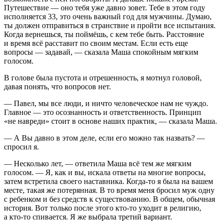
Путешествие — оно тебя уже давно зовет. Тебе в этом году
исполняется 33, это очень важный год для мужчины. Думаю,
ты должен отправиться в странствие и пройти все испытания.
Когда вернешься, ты поймёшь, с кем тебе быть. Расстояние
и время всё расставит по своим местам. Если есть еще
вопросы — задавай, — сказала Маша спокойным мягким
голосом.
В голове была пустота и отрешенность, я мотнул головой,
давая понять, что вопросов нет.
— Павел, мы все люди, и ничто человеческое нам не чуждо.
Главное — это осознанность и ответственность. Принцип
«не навреди» стоит в основе наших практик, — сказала Маша.
— А Вы давно в этом деле, если его можно так назвать? —
спросил я.
— Несколько лет, — ответила Маша всё тем же мягким
голосом. — Я, как и вы, искала ответы на многие вопросы,
затем встретила своего наставника. Когда-то я была на вашем
месте, такая же потерянная. В то время меня бросил муж одну
с ребенком и без средств к существованию. В общем, обычная
история. Вот только после этого кто-то уходит в религию,
а кто-то спивается. Я же выбрала третий вариант.