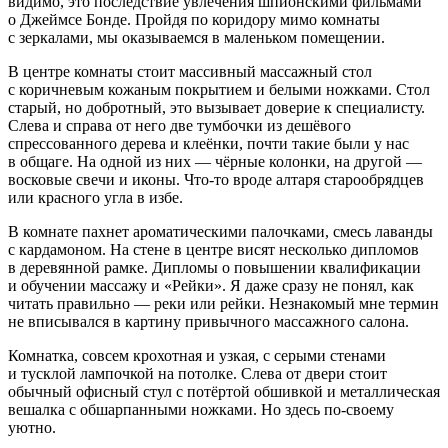
видимо, это последствие увлечения шпионскими фильмами
о Джеймсе Бонде. Пройдя по коридору мимо комнаты
с зеркалами, мы оказываемся в маленьком помещении.
В центре комнаты стоит массивный массажный стол
с коричневым кожаным покрытием и белыми ножками. Стол
старый, но добротный, это вызывает доверие к специалисту.
Слева и справа от него две тумбочки из дешёвого
спрессованного дерева и клеёнки, почти такие были у нас
в общаге. На одной из них — чёрные колонки, на другой —
восковые свечи и иконы. Что-то вроде алтаря старообрядцев
или красного угла в избе.
В комнате пахнет ароматическими палочками, смесь лаванды
с кардамоном. На стене в центре висят несколько дипломов
в деревянной рамке. Дипломы о повышении квалификации
и обучении массажу и «Рейки». Я даже сразу не понял, как
читать правильно — реки или рейки. Незнакомый мне термин
не вписывался в картину привычного массажного салона.
Комнатка, совсем крохотная и узкая, с серыми стенами
и тусклой лампочкой на потолке. Слева от двери стоит
обычный офисный стул с потёртой обшивкой и металлическая
вешалка с обшарпанными ножками. Но здесь по-своему
уютно.