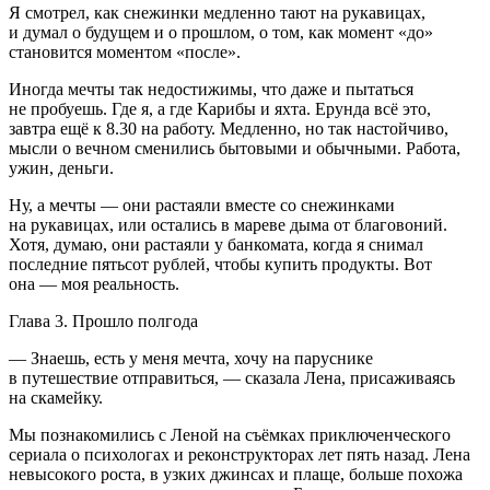
Я смотрел, как снежинки медленно тают на рукавицах,
и думал о будущем и о прошлом, о том, как момент «до»
становится моментом «после».
Иногда мечты так недостижимы, что даже и пытаться
не пробуешь. Где я, а где Карибы и яхта. Ерунда всё это,
завтра ещё к 8.30 на работу. Медленно, но так настойчиво,
мысли о вечном сменились бытовыми и обычными. Работа,
ужин, деньги.
Ну, а мечты — они растаяли вместе со снежинками
на рукавицах, или остались в мареве дыма от благовоний.
Хотя, думаю, они растаяли у банкомата, когда я снимал
последние пятьсот рублей, чтобы купить продукты. Вот
она — моя реальность.
Глава 3. Прошло полгода
— Знаешь, есть у меня мечта, хочу на паруснике
в путешествие отправиться, — сказала Лена, присаживаясь
на скамейку.
Мы познакомились с Леной на съёмках приключенческого
сериала о психологах и реконструкторах лет пять назад. Лена
невысокого роста, в узких джинсах и плаще, больше похожа