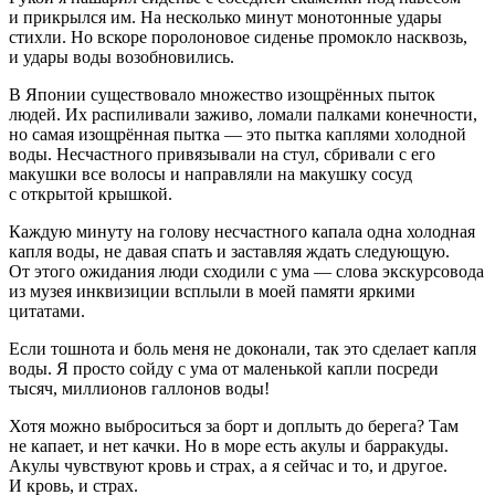
и прикрылся им. На несколько минут монотонные удары
стихли. Но вскоре поролоновое сиденье промокло насквозь,
и удары воды возобновились.
В Японии существовало множество изощрённых пыток
людей. Их распиливали заживо, ломали палками конечности,
но самая изощрённая пытка — это пытка каплями холодной
воды. Несчастного привязывали на стул, сбривали с его
макушки все волосы и направляли на макушку сосуд
с открытой крышкой.
Каждую минуту на голову несчастного капала одна холодная
капля воды, не давая спать и заставляя ждать следующую.
От этого ожидания люди сходили с ума — слова экскурсовода
из музея инквизиции всплыли в моей памяти яркими
цитатами.
Если тошнота и боль меня не доконали, так это сделает капля
воды. Я просто сойду с ума от маленькой капли посреди
тысяч, миллионов галлонов воды!
Хотя можно выброситься за борт и доплыть до берега? Там
не капает, и нет качки. Но в море есть акулы и барракуды.
Акулы чувствуют кровь и страх, а я сейчас и то, и другое.
И кровь, и страх.