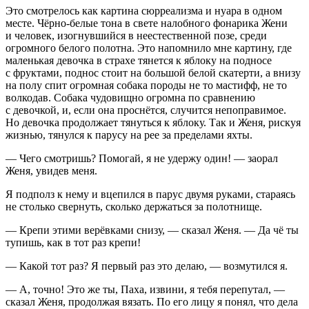
Это смотрелось как картина сюрреализма и нуара в одном
месте. Чёрно-белые тона в свете налобного фонарика Жени
и человек, изогнувшийся в неестественной позе, среди
огромного белого полотна. Это напомнило мне картину, где
маленькая девочка в страхе тянется к яблоку на подносе
с фруктами, поднос стоит на большой белой скатерти, а внизу
на полу спит огромная собака породы не то мастифф, не то
волкодав. Собака чудовищно огромна по сравнению
с девочкой, и, если она проснётся, случится непоправимое.
Но девочка продолжает тянуться к яблоку. Так и Женя, рискуя
жизнью, тянулся к парусу на рее за пределами яхты.
— Чего смотришь? Помогай, я не удержу один! — заорал
Женя, увидев меня.
Я подполз к нему и вцепился в парус двумя руками, стараясь
не столько свернуть, сколько держаться за полотнище.
— Крепи этими верёвками снизу, — сказал Женя. — Да чё ты
тупишь, как в тот раз крепи!
— Какой тот раз? Я первый раз это делаю, — возмутился я.
— А, точно! Это же ты, Паха, извини, я тебя перепутал, —
сказал Женя, продолжая вязать. По его лицу я понял, что дела