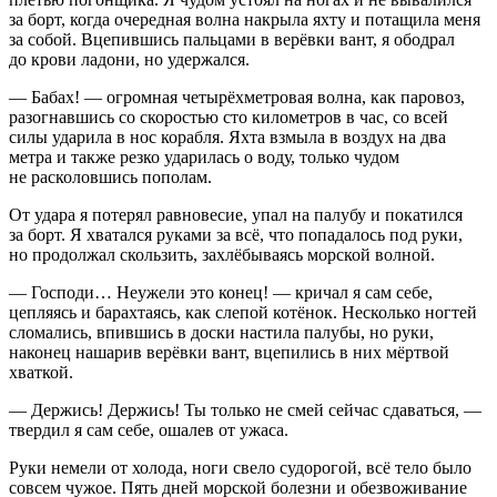
за борт, когда очередная волна накрыла яхту и потащила меня
за собой. Вцепившись пальцами в
верёвк
и вант, я ободрал
до крови ладони, но удержался.
— Бабах! — огромная четырёхметровая волна, как паровоз,
разогнавшись со скоростью сто километров в час, со всей
силы ударила в нос корабля. Яхта взмыла в воздух на два
метра и также резко ударилась о воду, только чудом
не расколовшись пополам.
От удара я потерял равновесие, упал на палубу и покатился
за борт. Я хватался руками за всё, что попадалось под руки,
но продолжал скользить, захлёбываясь морской волной.
— Господи… Неужели это конец! — кричал я сам себе,
цепляясь и барахтаясь, как слепой котёнок. Несколько ногтей
сломались, впившись в доски настила палубы, но руки,
наконец нашарив
верёвк
и вант, вцепились в них мёртвой
хваткой.
— Держись! Держись! Ты только не смей сейчас сдаваться, —
твердил я сам себе, ошалев от ужаса.
Руки немели от холода, ноги свело судорогой, всё тело было
совсем чужое. Пять дней морской болезни и обезвоживание