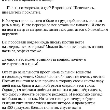
— Пальцы отморозил, и где? В тропиках! Шевелитесь,
шевелитесь проклятые.
К бесчувствию пальцев и боли в груди добавилась сильная
резь в паху. И это перекрыло все остальные напасти. Я сполз
на пол и метр за метром заставил тело двигаться к ближайшим
поручням.
Вы пробовали когда-нибудь писать против ветра
на
америк
анских горках? Можно было и не вставать из-под
настила, эффект тот же.
Думаю, у вас может возникнуть вопрос: почему я
не спустился в трюм?
Ответ до банальности прост: из-за сильной тошноты
и головокружения. Слово «сильной» здесь не очень уместно.
Потому как стоило мне пройти в сторону своей каюты пару
дней назад, брызги желчной рвоты озарили весь трюм.
Однажды я всё-таки добежал до каюты и даже лёг, надеясь,
что смогу избежать рвотного рефлекса. И несколько секунд
всё было именно так. Но затем голову и желудок будто
стянули гигантские тиски инквизиторов и провернули
на 360 градусов. Больше попыток спуститься я