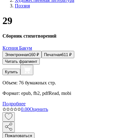
Художественная литература
Поэзия
29
Сборник стихотворений
Ксения Бакум
Электронная
160
₽
Печатная
611
₽
Читать фрагмент
Купить
Объем:
76
бумажных стр.
Формат:
epub, fb2, pdfRead, mobi
Подробнее
0.0
0
Оценить
Пожаловаться