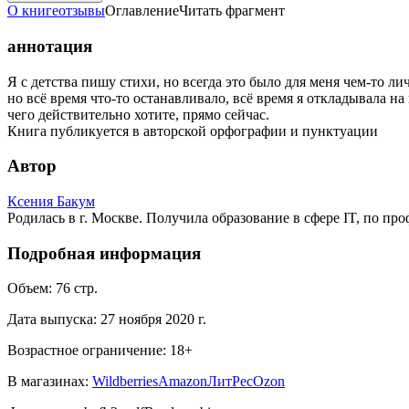
О книге
отзывы
Оглавление
Читать фрагмент
аннотация
Я с детства пишу стихи, но всегда это было для меня чем-то 
но всё время что-то останавливало, всё время я откладывала н
чего действительно хотите, прямо сейчас.
Книга публикуется в авторской орфографии и пунктуации
Автор
Ксения Бакум
Родилась в г. Москве. Получила образование в сфере IT, по п
Подробная информация
Объем:
76
стр.
Дата выпуска:
27 ноября 2020 г.
Возрастное ограничение:
18
+
В магазинах:
Wildberries
Amazon
ЛитРес
Ozon