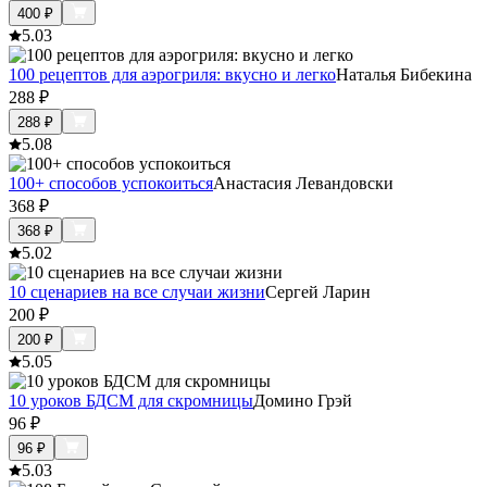
400
₽
5.0
3
100 рецептов для аэрогриля: вкусно и легко
Наталья Бибекина
288
₽
288
₽
5.0
8
100+ способов успокоиться
Анастасия Левандовски
368
₽
368
₽
5.0
2
10 сценариев на все случаи жизни
Сергей Ларин
200
₽
200
₽
5.0
5
10 уроков БДСМ для скромницы
Домино Грэй
96
₽
96
₽
5.0
3