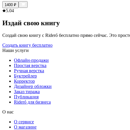
1400
₽
5.0
4
Издай свою книгу
Создай свою книгу с Rideró бесплатно прямо сейчас. Это просто,
Создать книгу бесплатно
Наши услуги
Офлайн-продажи
Простая верстка
Ручная верстка
Буктрейлер
Корректор
Дизайнер обложки
Заказ тиража
Публикация
Rideró для бизнеса
О нас
О сервисе
О магазине