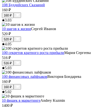
108 Буддийских Сказаний
160
₽
160
₽
3.0
3
10 шагов к жизни
Сергей Иванов
520
₽
520
₽
4.0
5
100 секретов кратного роста прибыли
Мария Сергеева
516
₽
516
₽
5.0
3
100 финансовых лайфхаков
Виктория Бондарева
160
₽
160
₽
5.0
2
10 фишек в маркетинге
Andrey Kuzmin
1400
₽