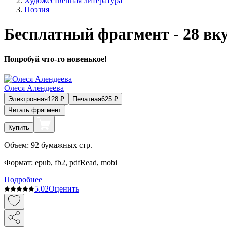
Художественная литература
Поэзия
Бесплатный фрагмент - 28 вк
Попробуй что-то новенькое!
Олеся Алендеева
Электронная
128
₽
Печатная
625
₽
Читать фрагмент
Купить
Объем:
92
бумажных стр.
Формат:
epub, fb2, pdfRead, mobi
Подробнее
5.0
2
Оценить