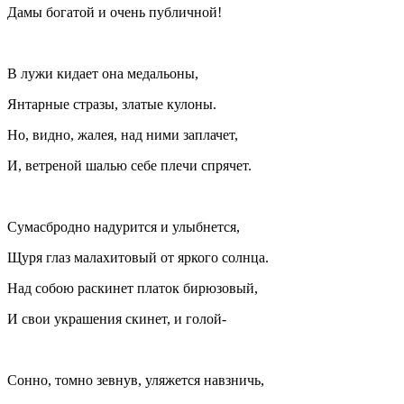
Дамы богатой и очень публичной!
В лужи кидает она медальоны,
Янтарные стразы, златые кулоны.
Но, видно, жалея, над ними заплачет,
И, ветреной шалью себе плечи спрячет.
Сумасбродно на
дури
тся и улыбнется,
Щуря глаз малахитовый от яркого солнца.
Над собою раскинет платок бирюзовый,
И свои украшения скинет, и голой-
Сонно, томно зевнув, уляжется навзничь,