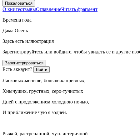
Пожаловаться
О книге
отзывы
Оглавление
Читать фрагмент
Времена года
Дама Осень
Здесь есть иллюстрация
Зарегистрируйтесь или войдите, чтобы увидеть ее и другие из
Зарегистрироваться
Есть аккаунт?
Войти
Ласк
овых-меньше, больше-капризных,
Хнычущих, грустных, серо-тучистых
Дней с продолжением холодною ночью,
И приближение чую я зодчей.
Рыжей, растрепанной, чуть истеричной