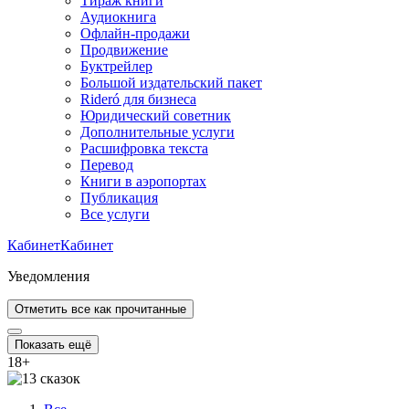
Тираж книги
Аудиокнига
Офлайн-продажи
Продвижение
Буктрейлер
Большой издательский пакет
Rideró для бизнеса
Юридический советник
Дополнительные услуги
Расшифровка текста
Перевод
Книги в аэропортах
Публикация
Все услуги
Кабинет
Кабинет
Уведомления
Отметить все как прочитанные
Показать ещё
18
+