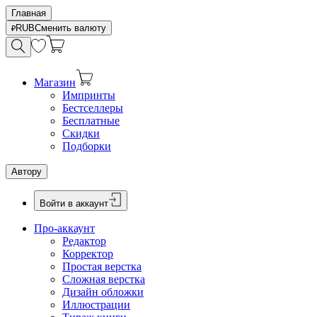
Главная
RUB
Сменить валюту
Магазин
Импринты
Бестселлеры
Бесплатные
Скидки
Подборки
Автору
Войти в аккаунт
Про-аккаунт
Редактор
Корректор
Простая верстка
Сложная верстка
Дизайн обложки
Иллюстрации