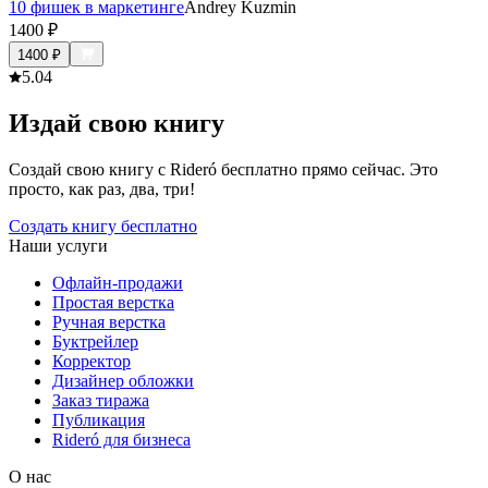
10 фишек в маркетинге
Andrey Kuzmin
1400
₽
1400
₽
5.0
4
Издай свою книгу
Создай свою книгу с Rideró бесплатно прямо сейчас. Это
просто, как раз, два, три!
Создать книгу бесплатно
Наши услуги
Офлайн-продажи
Простая верстка
Ручная верстка
Буктрейлер
Корректор
Дизайнер обложки
Заказ тиража
Публикация
Rideró для бизнеса
О нас