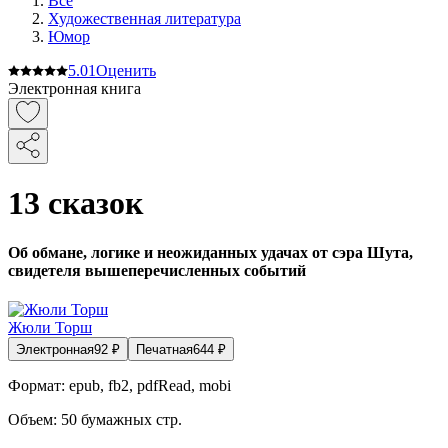
Все
Художественная литература
Юмор
5.0
1
Оценить
Электронная книга
13 сказок
Об обмане, логике и неожиданных удачах от сэра Шута,
свидетеля вышеперечисленных событий
Жюли Торш
Электронная
92
₽
Печатная
644
₽
Формат:
epub, fb2, pdfRead, mobi
Объем:
50
бумажных стр.