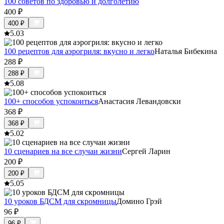
100 советов по здоровью и долголетию
400
₽
400
₽
5.0
3
100 рецептов для аэрогриля: вкусно и легко
Наталья Бибекина
288
₽
288
₽
5.0
8
100+ способов успокоиться
Анастасия Левандовски
368
₽
368
₽
5.0
2
10 сценариев на все случаи жизни
Сергей Ларин
200
₽
200
₽
5.0
5
10 уроков БДСМ для скромницы
Домино Грэй
96
₽
96
₽