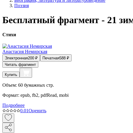
Биография, литература и литературоведение
Поэзия
Бесплатный фрагмент - 21 зи
Стихи
Анастасия Немирская
Электронная
200
₽
Печатная
588
₽
Читать фрагмент
Купить
Объем:
60
бумажных стр.
Формат:
epub, fb2, pdfRead, mobi
Подробнее
0.0
1
Оценить