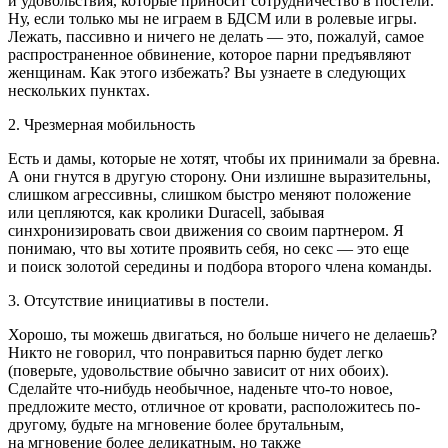
и удовольствия, которые приносит сотрудничество в постели.
Ну, если только мы не играем в
БДСМ
или в ролевые игры.
Лежать, пассивно и ничего не делать — это, пожалуй, самое
распространенное обвинение, которое парни предъявляют
женщинам. Как этого избежать? Вы узнаете в следующих
нескольких пунктах.
2. Чрезмерная мобильность
Есть и дамы, которые не хотят, чтобы их принимали за бревна.
А они гнутся в другую сторону. Они излишне выразительны,
слишком агрессивны, слишком быстро меняют положение
или цепляются, как кролики Duracell, забывая
синхронизировать свои движения со своим партнером. Я
понимаю, что вы хотите проявить себя, но
секс
— это еще
и поиск золотой середины и подбора второго члена команды.
3. Отсутствие инициативы в постели.
Хорошо, ты можешь двигаться, но больше ничего не делаешь?
Никто не говорил, что понравиться парню будет легко
(поверьте, удовольствие обычно зависит от них обоих).
Сделайте что-нибудь необычное, наденьте что-то новое,
предложите место, отличное от кровати, расположитесь по-
другому, будьте на мгновение более брутальным,
на мгновение более деликатным, но также