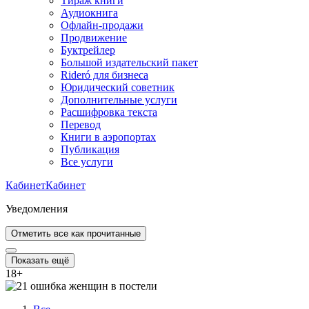
Тираж книги
Аудиокнига
Офлайн-продажи
Продвижение
Буктрейлер
Большой издательский пакет
Rideró для бизнеса
Юридический советник
Дополнительные услуги
Расшифровка текста
Перевод
Книги в аэропортах
Публикация
Все услуги
Кабинет
Кабинет
Уведомления
Отметить все как прочитанные
Показать ещё
18
+