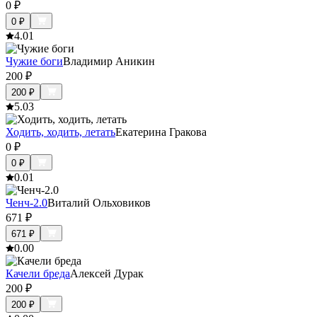
0
₽
0
₽
4.0
1
Чужие боги
Владимир Аникин
200
₽
200
₽
5.0
3
Ходить, ходить, летать
Екатерина Гракова
0
₽
0
₽
0.0
1
Ченч-2.0
Виталий Ольховиков
671
₽
671
₽
0.0
0
Качели бреда
Алексей Дурак
200
₽
200
₽