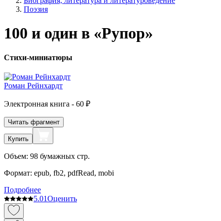
Биография, литература и литературоведение
Поэзия
100 и один в «Рупор»
Стихи-миниатюры
Роман Рейнхардт
Электронная
книга -
60 ₽
Читать фрагмент
Купить
Объем:
98
бумажных стр.
Формат:
epub, fb2, pdfRead, mobi
Подробнее
5.0
1
Оценить