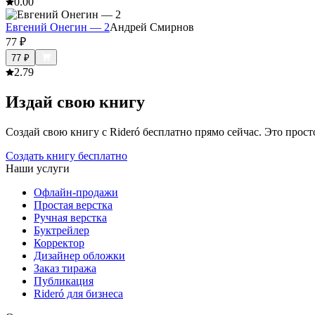
0.0
0
Евгений Онегин — 2
Андрей Смирнов
77
₽
77
₽
2.7
9
Издай свою книгу
Создай свою книгу с Rideró бесплатно прямо сейчас. Это просто,
Создать книгу бесплатно
Наши услуги
Офлайн-продажи
Простая верстка
Ручная верстка
Буктрейлер
Корректор
Дизайнер обложки
Заказ тиража
Публикация
Rideró для бизнеса