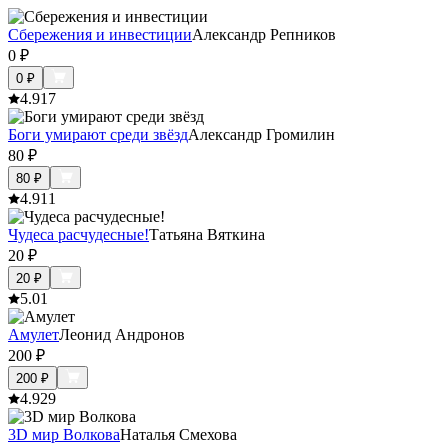
Cбережения и инвестиции
Александр Репников
0
₽
0
₽
4.9
17
Боги умирают среди звёзд
Александр Громилин
80
₽
80
₽
4.9
11
Чудеса расчудесные!
Татьяна Вяткина
20
₽
20
₽
5.0
1
Амулет
Леонид Андронов
200
₽
200
₽
4.9
29
3D мир Волкова
Наталья Смехова