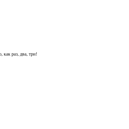
 как раз, два, три!