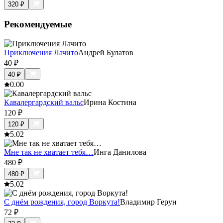
320
₽
Рекомендуемые
Приключения Лачито
Андрей Булатов
40
₽
40
₽
0.0
0
Кавалергардский вальс
Ирина Костина
120
₽
120
₽
5.0
2
Мне так не хватает тебя…
Инга Данилова
480
₽
480
₽
5.0
2
С днём рождения, город Воркута!
Владимир Герун
72
₽