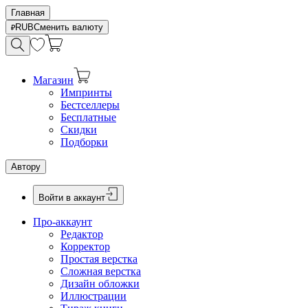
Главная
RUB
Сменить валюту
Магазин
Импринты
Бестселлеры
Бесплатные
Скидки
Подборки
Автору
Войти в аккаунт
Про-аккаунт
Редактор
Корректор
Простая верстка
Сложная верстка
Дизайн обложки
Иллюстрации