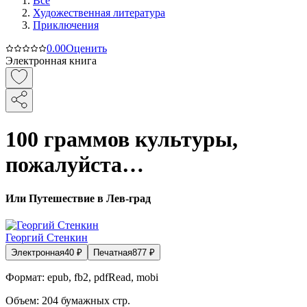
Все
Художественная литература
Приключения
0.0
0
Оценить
Электронная книга
100 граммов культуры,
пожалуйста…
Или Путешествие в Лев-град
Георгий Стенкин
Электронная
40
₽
Печатная
877
₽
Формат:
epub, fb2, pdfRead, mobi
Объем:
204
бумажных стр.