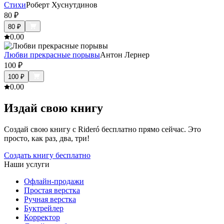
Стихи
Роберт Хуснутдинов
80
₽
80
₽
0.0
0
Любви прекрасные порывы
Антон Лернер
100
₽
100
₽
0.0
0
Издай свою книгу
Создай свою книгу с Rideró бесплатно прямо сейчас. Это
просто, как раз, два, три!
Создать книгу бесплатно
Наши услуги
Офлайн-продажи
Простая верстка
Ручная верстка
Буктрейлер
Корректор