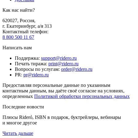
Как нас найти?
620027
,
Россия
,
г. Екатеринбург, а/я 313
Контактный телефон
:
8 800 500 11 67
Написать нам
Поддержка
:
support@ridero.ru
Печать тиража
:
print@ridero.ru
Вопросы по услугам
:
order@ridero.ru
PR
:
pr@ridero.ru
Предоставляя персональные данные по указанным
контактным данным, вы даёте своё согласие на условиях,
определенных
Политикой обработки персональных данных
Последние новости
Плюсы Rideró, ISBN в подарок, буктрейлеры, вебинары
и многое другое
Читать дальше