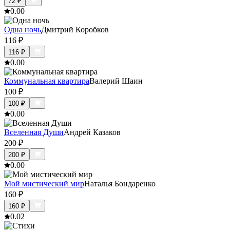
72
₽
0.0
0
Одна ночь
Дмитрий Коробков
116
₽
116
₽
0.0
0
Коммунальная квартира
Валерий Шаин
100
₽
100
₽
0.0
0
Вселенная Души
Андрей Казаков
200
₽
200
₽
0.0
0
Мой мистический мир
Наталья Бондаренко
160
₽
160
₽
0.0
2