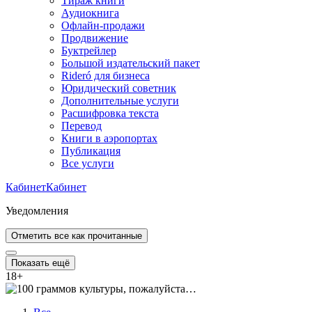
Тираж книги
Аудиокнига
Офлайн-продажи
Продвижение
Буктрейлер
Большой издательский пакет
Rideró для бизнеса
Юридический советник
Дополнительные услуги
Расшифровка текста
Перевод
Книги в аэропортах
Публикация
Все услуги
Кабинет
Кабинет
Уведомления
Отметить все как прочитанные
Показать ещё
18
+