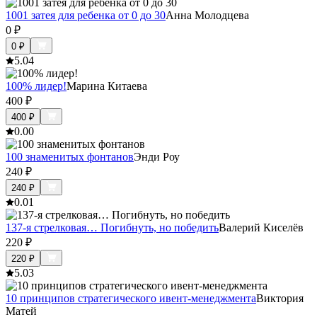
1001 затея для ребенка от 0 до 30
Анна Молодцева
0
₽
0
₽
5.0
4
100% лидер!
Марина Китаева
400
₽
400
₽
0.0
0
100 знаменитых фонтанов
Энди Роу
240
₽
240
₽
0.0
1
137-я стрелковая… Погибнуть, но победить
Валерий Киселёв
220
₽
220
₽
5.0
3
10 принципов стратегического ивент-менеджмента
Виктория
Матей