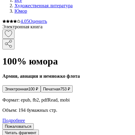
Все
Художественная литература
Юмор
4.0
5
Оценить
Электронная книга
100% юмора
Армия, авиация и немножко флота
Электронная
100
₽
Печатная
753
₽
Формат:
epub, fb2, pdfRead, mobi
Объем:
194
бумажных стр.
Подробнее
Пожаловаться
Читать фрагмент