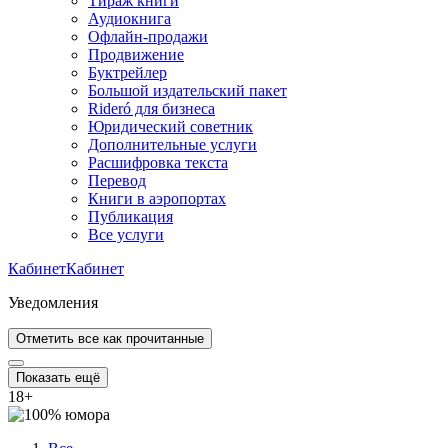
Тираж книги
Аудиокнига
Офлайн-продажи
Продвижение
Буктрейлер
Большой издательский пакет
Rideró для бизнеса
Юридический советник
Дополнительные услуги
Расшифровка текста
Перевод
Книги в аэропортах
Публикация
Все услуги
Кабинет
Кабинет
Уведомления
Отметить все как прочитанные
Показать ещё
18
+