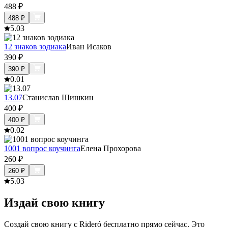
488
₽
488
₽
5.0
3
12 знаков зодиака
Иван Исаков
390
₽
390
₽
0.0
1
13.07
Станислав Шишкин
400
₽
400
₽
0.0
2
1001 вопрос коучинга
Елена Прохорова
260
₽
260
₽
5.0
3
Издай свою книгу
Создай свою книгу с Rideró бесплатно прямо сейчас. Это