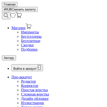
Главная
RUB
Сменить валюту
Магазин
Импринты
Бестселлеры
Бесплатные
Скидки
Подборки
Автору
Войти в аккаунт
Про-аккаунт
Редактор
Корректор
Простая верстка
Сложная верстка
Дизайн обложки
Иллюстрации