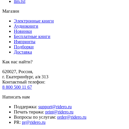
llm.txt
Магазин
Электронные книги
Аудиокниги
Новинки
Бесплатные книги
Импринты
Подборки
Доставка
Как нас найти?
620027
,
Россия
,
г. Екатеринбург, а/я 313
Контактный телефон
:
8 800 500 11 67
Написать нам
Поддержка
:
support@ridero.ru
Печать тиража
:
print@ridero.ru
Вопросы по услугам
:
order@ridero.ru
PR
:
pr@ridero.ru