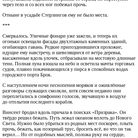
через тело и со всех ног побежал прочь.
Отныне в усадьбе Стерлингов ему не было места.
***
Смеркалось. Уличные фонари уже зажгли, и теперь их
огоньки освещали фасады двухэтажных каменных зданий,
огибающих гавань. Редкие припозднившиеся прохожие,
идущие ему навстречу, и шевелящиеся от ветра деревья,
высаженные вдоль улочек, отбрасывали на мостовую длинные
тени. Полная луна взошла на небо и осветила мачты торговых
судов, плавно покачивающихся у пирса в спокойных водах
городского порта Брок.
С наступлением ночи песнопения моряков и оживлённые
разговоры служащих смолкли, хотя совсем недавно они
переплетались в симфонию голосов, звучавшую в воздухе
до отплытия последнего корабля.
Винсент бродил вдоль причала в поисках «Призрака». Он
твёрдо решил бежать. Путь лежал океаном вплоть до Нового
Света. Нужно было убраться из родных мест поскорее, плыть
прочь, бежать, как позорный трус, бросить всё, во что он так
верил… Но от подобных мыслей, положа руку на сердце,