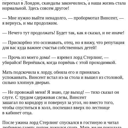
переехал в Лондон, скандалы закончились, а наша жизнь стала
нормальной. Здесь совсем другое!
— Мне нужно выйти ненадолго, — пробормотал Винсент, —
я вернусь, и мы продолжим.
— Нечего тут продолжать! Будет так, как я сказал, и не иначе!
— Прискорбно это осознавать, отец, но я вижу, что репутация
для вас куда важнее счастья собственных детей!
— Прочь из моего дома! — взревел лорд Стерлинг, —
убирайся! Вернёшься, когда порвёшь с этой проходимкой.
Мать подскочила к лорду, обняла его и принялась
успокаивать. Винсент встал из-за стола и вышел из столовой,
сильно хлопнув дверью.
— Не провожай меня! Я знаю, где выход! — тихо сказал он
слуге. С трудом сдерживая слезы, Винсент
зашагал по коридору и повернул за угол, но вместо того,
чтобы спуститься в холл, поспешил вверх по лестнице
в кабинет отца.
После ужина лорд Стерлинг спускался в гостиную и читал
любимую газету, потом ложился спать. Мать же не покидала