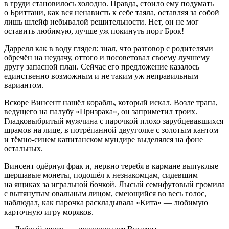
в груди становилось холодно. Правда, стоило ему подумать
о Бриттани, как вся ненависть к себе таяла, оставляя за собой
лишь шлейф небывалой решительности. Нет, он не мог
оставить любимую, лучше уж покинуть порт Брок!
Даррелл как в воду глядел: знал, что разговор с родителями
обречён на неудачу, оттого и посоветовал своему лучшему
другу запасной план. Сейчас его предложение казалось
единственно возможным и не таким уж неправильным
вариантом.
Вскоре Винсент нашёл корабль, который искал. Возле трапа,
ведущего на палубу «Призрака», он заприметил троих.
Гладковыбритый мужчина с парочкой плохо зарубцевавшихся
шрамов на лице, в потрёпанной двууголке с золотым кантом
и тёмно-синем капитанском мундире выделялся на фоне
остальных.
Винсент одёрнул фрак и, нервно теребя в кармане выпуклые
шершавые монеты, подошёл к незнакомцам, сидевшим
на ящиках за игральной бочкой. Лысый семифутовый громила
с вытянутым овальным лицом, смеющийся во весь голос,
наблюдал, как парочка раскладывала «Кита» — любимую
карточную игру моряков.