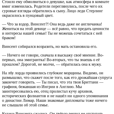
Стоило ему обмолвиться о девушке, как атмосфера в комнате
вмиг изменилась. Родители переглянулись, после чего их
суровые взгляды обратились к сыну. Лицо леди Стерлинг
окрасилось в пунцовый цвет.
— Что за вздор, Винсент?! Она ведь даже не англичанка!
Жениться на этой девице — всё равно, что предать ценности
и интересы нашей семьи! Ты не можешь сочетаться с ней
браком!
Винсент собирался возразить, но мать остановила его.
— Ничего не говори, сначала я выскажу своё мнение. Во-
первых, она эмигрантка! Во-вторых, что ты знаешь о её
прошлом? Дорогой, не молчи, — обратилась она к мужу.
На лбу лорда проявились глубокие морщины. Видимо, он
размышлял, что скажет после того, как его дрожайшая супруга
закончит говорить. — Ты писал, что эта твоя Бриттани —
графиня, бежавшая из Ингрии в Англию. Мы
заинтересовались ею, отец пролистал кучу архивов,
исторических фолиантов и не нашёл ни одного упоминания
о династии Лимар. Наши знакомые дипломаты тоже ничего
не слышали об этой семье.
Кулаки Винсента сжались. Он твёрдо решил не отступать