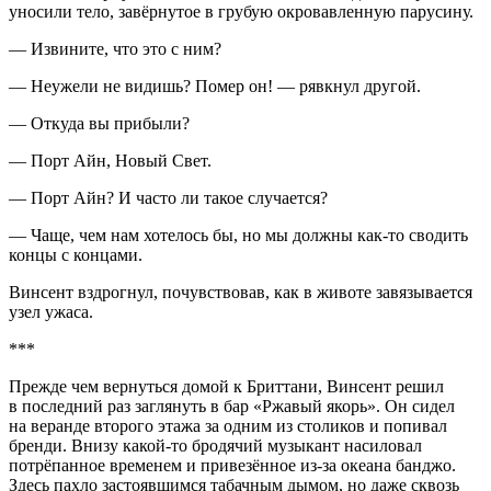
уносили тело, завёрнутое в грубую окровавленную парусину.
— Извините, что это с ним?
— Неужели не видишь? Помер он! — рявкнул другой.
— Откуда вы прибыли?
— Порт Айн, Новый Свет.
— Порт Айн? И часто ли такое случается?
— Чаще, чем нам хотелось бы, но мы должны как-то сводить
концы с концами.
Винсент вздрогнул, почувствовав, как в животе завязывается
узел ужаса.
***
Прежде чем вернуться домой к Бриттани, Винсент решил
в последний раз заглянуть в бар «Ржавый якорь». Он сидел
на веранде второго этажа за одним из столиков и попивал
бренди. Внизу какой-то бродячий музыкант насиловал
потрёпанное временем и привезённое из-за океана банджо.
Здесь пахло застоявшимся табачным дымом, но даже сквозь