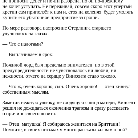
не приносит денег и почти разорена, но он по-прежнему
не хочет уступать. Не переживай, совсем скоро этот упёртый
кретин сам приползёт к нам и, стоя на коленях, будет умолять
купить его убыточное предприятие за гроши.
По мере разговора настроение Стерлинга старшего
улучшалось на глазах.
— Что с налогами?
— Выплачиваем в срок!
Пожилой лорд был предельно внимателен, но в этой
предупредительности не чувствовалось ни любви, ни
нежности, отчего на сердце у Винсента стало тяжело.
— Что ж, очень хорошо, сын. Очень хорошо! — отец кивнул
собственным мыслям.
Заметив нежную улыбку, не сходящую с лица матери, Винсент
решил не дожидаться окончания трапезы и сразу рассказать
о причине своего визита:
— Отец, матушка! Я собираюсь жениться на Бриттани!
Помните, в своих письмах я много рассказывал вам о ней?