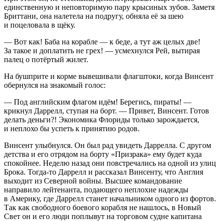
единственную и неповторимую пару крысиных зубов. Заметя
Бриттани, она налетела на подругу, обняла её за шею
и поцеловала в щёку.
— Вот как! Баба на корабле — к беде, а тут аж целых две!
За такое и доплатить не грех! — усмехнулся Рей, вытирая
палец о потёртый жилет.
На бушприте и корме вывешивали флагштоки, когда Винсент
обернулся на знакомый голос:
— Под английским флагом идём! Берегись, пираты! —
крикнул Даррелл, ступая на борт. — Привет, Винсент. Готов
делать деньги?! Экономика Флориды только зарождается,
и неплохо бы успеть к принятию родов.
Винсент улыбнулся. Он был рад увидеть Даррелла. С другом
детства и его отрядом на борту «Призрака» ему будет куда
спокойнее. Неделю назад они повстречались на одной из улиц
Брока. Тогда-то Даррелл и рассказал Винсенту, что Англия
выходит из Северной войны. Высшее командование
направило лейтенанта, подающего неплохие надежды
в Америку, где Даррелл станет начальником одного из фортов.
Так как свободного боевого корабля не нашлось, в Новый
Свет он и его люди поплывут на торговом судне капитана