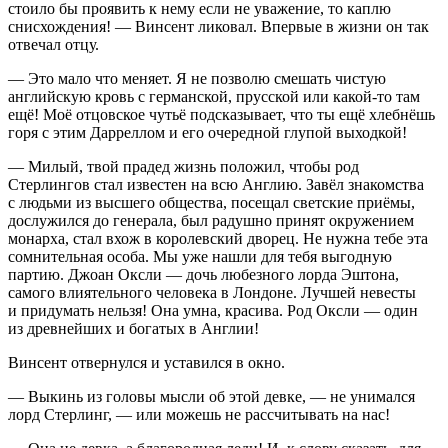
стоило бы проявить к нему если не уважение, то каплю
снисхождения! — Винсент ликовал. Впервые в жизни он так
отвечал отцу.
— Это мало что меняет. Я не позволю смешать чистую
английскую кровь с германской, прусской или какой-то там
ещё! Моё отцовское чутьё подсказывает, что ты ещё хлебнёшь
горя с этим Дарреллом и его очередной глупой выходкой!
— Милый, твой прадед жизнь положил, чтобы род
Стерлингов стал известен на всю Англию. Завёл знакомства
с людьми из высшего общества, посещал светские приёмы,
дослужился до генерала, был радушно принят окружением
монарха, стал вхож в королевский дворец. Не нужна тебе эта
сомнительная особа. Мы уже нашли для тебя выгодную
партию. Джоан Оксли — дочь любезного лорда Эштона,
самого влиятельного человека в Лондоне. Лучшей невесты
и придумать нельзя! Она умна, красива. Род Оксли — один
из древнейших и богатых в Англии!
Винсент отвернулся и уставился в окно.
— Выкинь из головы мысли об этой девке, — не унимался
лорд Стерлинг, — или можешь не рассчитывать на нас!