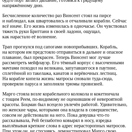
будто порт затаил дыхание, готовясь к грядущему
напряжённому дню.
Бесчисленное количество раз Винсент стоял на пирсе
и наблюдал, как швартовались и отчаливали корабли. Сейчас
всё иначе. Его жизнь изменилась в одночасье. Он чувствовал
тяжесть руки Бриттани в своей ладони, ощущал,
как нарастало её волнение.
Трап прогнулся под сапогами новоприбывших. Корабль,
на котором им предстояло отправиться в дальнее и опасное
плавание, был прекрасен. Теперь Винсент мог лучше
рассмотреть мейфлауэр. Его тёмный корпус с высоченными
мачтами походил на великана, запутавшегося в паутине,
сплетённой из такелажа, канатов и верёвочных лестниц.
На корабле кипела жизнь: матросы сновали туда-сюда,
проверяли паруса и заполняли трюмы провизией.
Марго стояла возле корабельного колокола и кокетничала
с тощим Реем, по-видимому не оценившим её невероятной
красоты. Боцман был всецело увлечён работой. Удивительно,
но женские чары, которыми она владела в совершенстве,
совсем не действовали на него. Пока девушка что-то
рассказывала, Рей беззаботно ковырял в носу, изредка
выплёвывая крепкие слова в адрес нерасторопных матросов.
При этом он, не стесняясь, демонстрировал Марго свою