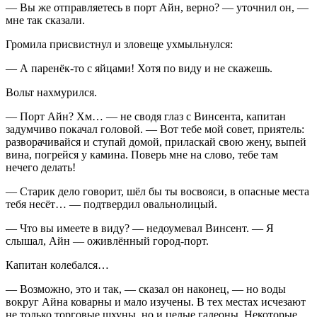
— Вы же отправляетесь в порт Айн, верно? — уточнил он, —
мне так сказали.
Громила присвистнул и зловеще ухмыльнулся:
— А паренёк-то с яйцами! Хотя по виду и не скажешь.
Вольт нахмурился.
— Порт Айн? Хм… — не сводя глаз с Винсента, капитан
задумчиво покачал головой. — Вот тебе мой совет, приятель:
разворачивайся и ступай домой, приласкай свою жену, выпей
вина, погрейся у камина. Поверь мне на слово, тебе там
нечего делать!
— Старик дело говорит, шёл бы ты восвояси, в опасные места
тебя несёт… — подтвердил овальнолицый.
— Что вы имеете в виду? — недоумевал Винсент. — Я
слышал, Айн — оживлённый город-порт.
Капитан колебался…
— Возможно, это и так, — сказал он наконец, — но воды
вокруг Айна коварны и мало изучены. В тех местах исчезают
не только торговые шхуны, но и целые галеоны. Некоторые