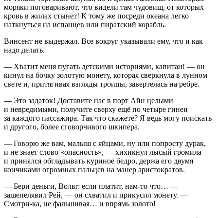
моряки поговаривают, что видели там чудовищ, от которых
кровь в жилах стынет! К тому же посреди океана легко
наткнуться на испанцев или пиратский корабль.
Винсент не выдержал. Все вокруг указывали ему, что и как
надо делать.
— Хватит меня пугать детскими историями, капитан! — он
кинул на бочку золотую монету, которая сверкнула в лунном
свете и, притягивая взгляды троицы, завертелась на ребре.
— Это задаток! Доставите нас в порт Айн целыми
и невредимыми, получите сверху ещё по четыре гинеи
за каждого пассажира. Так что скажете? Я ведь могу поискать
и другого, более сговорчивого шкипера.
— Говорю же вам, малыш с яйцами, ну или попросту дурак,
и не знает слово «опасность», — хихикнул лысый громила
и принялся обгладывать куриное бедро, держа его двумя
кончиками огромных пальцев на манер аристократов.
— Бери деньги, Вольт: если платит, нам-то что… —
зашепелявил Рей, — он схватил и прикусил монету. —
Смотри-ка, не фальшивая… и впрямь золото!