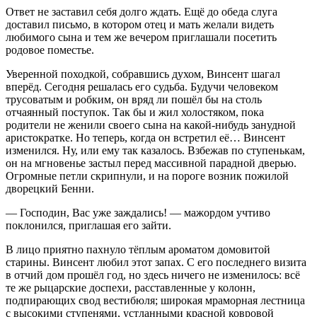
Ответ не заставил себя долго ждать. Ещё до обеда слуга
доставил письмо, в котором отец и мать желали видеть
любимого сына и тем же вечером приглашали посетить
родовое поместье.
Уверенной походкой, собравшись духом, Винсент шагал
вперёд. Сегодня решалась его судьба. Будучи человеком
трусоватым и робким, он вряд ли пошёл бы на столь
отчаянный поступок. Так бы и жил холостяком, пока
родители не женили своего сына на какой-нибудь занудной
аристократке. Но теперь, когда он встретил её… Винсент
изменился. Ну, или ему так казалось. Взбежав по ступенькам,
он на мгновенье застыл перед массивной парадной дверью.
Огромные петли скрипнули, и на пороге возник пожилой
дворецкий Бенни.
— Господин, Вас уже заждались! — мажордом учтиво
поклонился, приглашая его зайти.
В лицо приятно пахнуло тёплым ароматом домовитой
старины. Винсент любил этот запах. С его последнего визита
в отчий дом прошёл год, но здесь ничего не изменилось: всё
те же рыцарские доспехи, расставленные у колонн,
подпирающих свод вестибюля; широкая мраморная лестница
с высокими ступенями, устланными красной ковровой