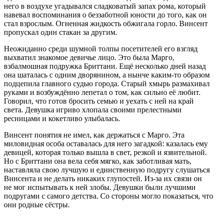
него в воздухе угадывался сладковатый запах рома, который
навевал воспоминания о беззаботной юности до того, как он
стал взрослым. Огненная жидкость обжигала горло. Винсент
пропускал один стакан за другим.
Неожиданно среди шумной толпы посетителей его взгляд
выхватил знакомое девичье лицо. Это была Марго,
взбалмошная подружка Бриттани. Ещё несколько дней назад
она шаталась с одним дворянином, а нынче каким-то образом
подцепила главного судью города. Старый хмырь размахивал
руками и возбуждённо лепетал о том, как сильно её любит.
Говорил, что готов бросить семью и уехать с ней на край
света. Девушка игриво хлопала своими прелестными
ресницами и кокетливо улыбалась.
Винсент понятия не имел, как держаться с Марго. Эта
миловидная особа оставалась для него загадкой: казалась ему
девицей, которая только вышла в свет, резкой и язвительной.
Но с Бриттани она вела себя мягко, как заботливая мать,
наставляла свою лучшую и единственную подругу слушаться
Винсента и не делать никаких глупостей. Из-за их связи он
не мог испытывать к ней злобы. Девушки были лучшими
подругами с самого детства. Со стороны могло показаться, что
они родные сёстры.