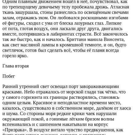
Одним плавным движением вошёл в неё, почувствовал, как
по трепещущему девичьему телу пробежала дрожь. Атласная
ткань зашуршала, стоны разнеслись по освещённым свечами
залам, отражаясь эхом. Он любовался роскошными изгибами
её фигуры, сходил с ума от блеска лазурных глаз. Липкие
от пота, глотая воздух, они ласкали друг друга, двигались
вместе, потерявшись в лабиринтах страсти. Всё закончилось
так же быстро, как и началось. Бриттани манила Винсента,
как свет масляной лампы в кромешной темноте, и он, будто
светлячок, готов был сделать всё, чтобы её пламя всегда
горело ярко.
Глава вторая
Побег
Ранний утренний свет освещал порт завораживающими
красками. Небо отражалось от морской глади так чётко, что
у самого горизонта их границы растворялись, становясь
одним целым. Красивое и неподвластное времени место,
казалось, существовало в собственном мире, далёком от хаоса
и шума. Со стороны моря редкие крики чаек нарушали
окружающий покой, а гонимые лёгким бризом волны
вспенивались и с шипением накатывали на корпус
«Призрака». В воздухе витало чувство предвкушения, как