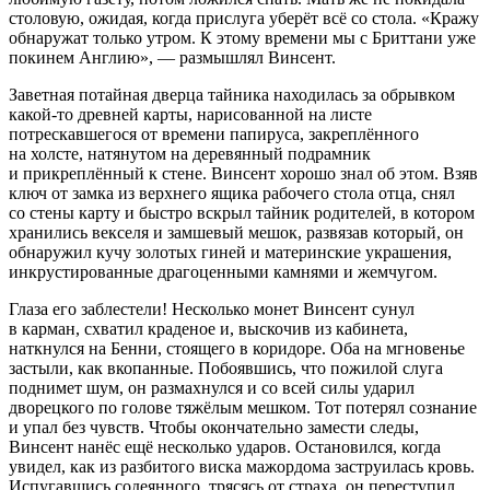
столовую, ожидая, когда прислуга уберёт всё со стола. «Кражу
обнаружат только утром. К этому времени мы с Бриттани уже
покинем Англию», — размышлял Винсент.
Заветная потайная дверца тайника находилась за обрывком
какой-то древней карты, нарисованной на листе
потрескавшегося от времени папируса, закреплённого
на холсте, натянутом на деревянный подрамник
и прикреплённый к стене. Винсент хорошо знал об этом. Взяв
ключ от замка из верхнего ящика рабочего стола отца, снял
со стены карту и быстро вскрыл тайник родителей, в котором
хранились векселя и замшевый мешок, развязав который, он
обнаружил кучу золотых гиней и материнские украшения,
инкрустированные драгоценными камнями и жемчугом.
Глаза его заблестели! Несколько монет Винсент сунул
в карман, схватил краденое и, выскочив из кабинета,
наткнулся на Бенни, стоящего в коридоре. Оба на мгновенье
застыли, как вкопанные. Побоявшись, что пожилой слуга
поднимет шум, он размахнулся и со всей силы ударил
дворецкого по голове тяжёлым мешком. Тот потерял сознание
и упал без чувств. Чтобы окончательно замести следы,
Винсент нанёс ещё несколько ударов. Остановился, когда
увидел, как из разбитого виска мажордома заструилась кровь.
Испугавшись содеянного, трясясь от страха, он переступил