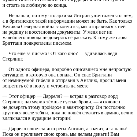
и стоять за любимую до конца.
— Не нашли, потому что архивы Ингрии уничтожены огнём,
а в британских такой информации может не быть. Как только
Великая Северная война закончится, мы отправимся к ней
на родину и восстановим документы. У меня нет ни
малейшего повода не доверять её рассказу. К тому же слова
Бриттани подкреплены письмом.
— Что ещё за письмо? От кого оно? — удивилась леди
Стерлинг.
— От одного офицера, подробно описавшего мне непростую
ситуацию, в которую она попала. Он спас Бриттани
от неминуемой гибели и отправил в Англию, просил меня
встретить её в порту и устроить на месте.
— Этот офицер — Даррелл? — встрял в разговор лорд
Стерлинг, нахмурив тёмные густые брови, — я склонен
не доверять этому пройдохе и авантюристу. Он постоянно
крутился возле тебя и, пока не пошёл служить в армию, вечно
вляпывался в дурацкие истории!
— Даррелл воюет за интересы Англии, а значит, и за наши!
Пока он проливает свою кровь, мы делаем деньги! Вам