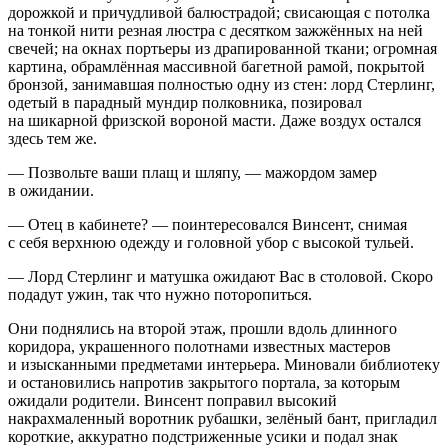
дорожкой и причудливой балюстрадой; свисающая с потолка
на тонкой нити резная люстра с десятком зажжённых на ней
свечей; на окнах портьеры из драпированной ткани; огромная
картина, обрамлённая массивной багетной рамой, покрытой
бронзой, занимавшая полностью одну из стен: лорд Стерлинг,
одетый в парадный мундир полковника, позировал
на шикарной фризской вороной масти. Даже воздух остался
здесь тем же.
— Позвольте ваши плащ и шляпу, — мажордом замер
в ожидании.
— Отец в кабинете? — поинтересовался Винсент, снимая
с себя верхнюю одежду и головной убор с высокой тульей.
— Лорд Стерлинг и матушка ожидают Вас в столовой. Скоро
подадут ужин, так что нужно поторопиться.
Они поднялись на второй этаж, прошли вдоль длинного
коридора, украшенного полотнами известных мастеров
и изысканными предметами интерьера. Миновали библиотеку
и остановились напротив закрытого портала, за которым
ожидали родители. Винсент поправил высокий
накрахмаленный воротник рубашки, зелёный бант, пригладил
короткие, аккуратно подстриженные усики и подал знак