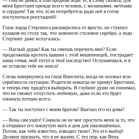
— Она не девка, а благородная леди! И, к слову сказать, для
меня Бриттани прежде всего человек, с желаниями, мечтами
и сердцем! Так что, если потребуется, ради неё я готов
поступиться репутацией!
Глаза лорда Стерлинга расширились от ярости, он стукнул
кулаком по столу так, что зазвенело столовое серебро, а леди
Стерлинг даже испугалась.
— Наглый дурак! Как ты смеешь перечить мне? Если
продолжишь крутить шашни с этой мошенницей, пострадает
наша семья, мой титул и твоё наследство! Ослушаешься, и я
не оставлю тебе ни пенса!
Слезы навернулись на глаза Винсента, когда он осознал всю
серьёзность ситуации. Родители никогда не примут Бриттани,
и теперь ему придётся выбирать. В глубине души он понимал,
что не сможет отпустить любимую, даже если это будет
означать потерю всего.
— Так ты поступил с моим братом? Выгнал его из дома?
— Вена сам ушёл! Сначала он не мог простить меня за то, что
я отправил его чокнутую мать в дом для умалишённых.
Потом, как тебе известно, изводил твою! Это его выбор!
Должен признать, что я не жалею. С тех пор, как Вена