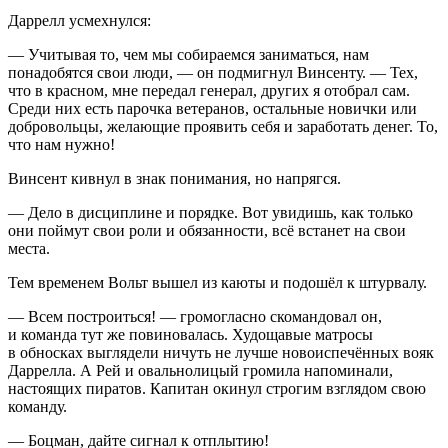
Даррелл усмехнулся:
— Учитывая то, чем мы собираемся заниматься, нам
понадобятся свои люди, — он подмигнул Винсенту. — Тех,
что в красном, мне передал генерал, других я отобрал сам.
Среди них есть парочка ветеранов, остальные новички или
добровольцы, желающие проявить себя и заработать денег. То,
что нам нужно!
Винсент кивнул в знак понимания, но напрягся.
— Дело в дисциплине и порядке. Вот увидишь, как только
они поймут свои роли и обязанности, всё встанет на свои
места.
Тем временем Вольт вышел из каюты и подошёл к штурвалу.
— Всем построиться! — громогласно скомандовал он,
и команда тут же повиновалась. Худощавые матросы
в обносках выглядели ничуть не лучше новоиспечённых вояк
Даррелла. А Рей и овальнолицый громила напоминали,
настоящих пиратов. Капитан окинул строгим взглядом свою
команду.
— Боцман, дайте сигнал к отплытию!