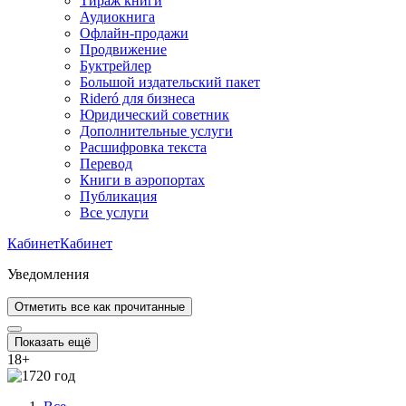
Тираж книги
Аудиокнига
Офлайн-продажи
Продвижение
Буктрейлер
Большой издательский пакет
Rideró для бизнеса
Юридический советник
Дополнительные услуги
Расшифровка текста
Перевод
Книги в аэропортах
Публикация
Все услуги
Кабинет
Кабинет
Уведомления
Отметить все как прочитанные
Показать ещё
18
+