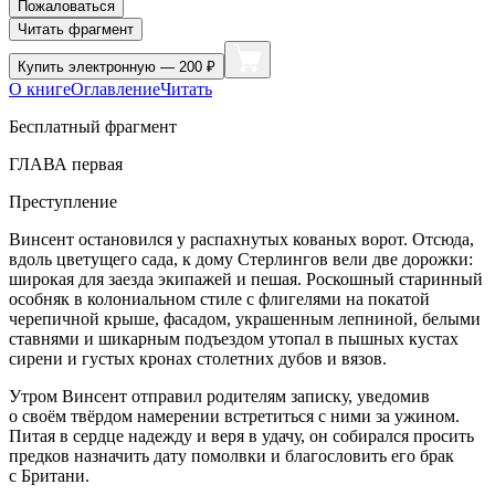
Пожаловаться
Читать фрагмент
Купить
электронную — 200 ₽
О книге
Оглавление
Читать
Бесплатный фрагмент
ГЛАВА первая
Преступление
Винсент остановился у распахнутых кованых ворот. Отсюда,
вдоль цветущего сада, к дому Стерлингов вели две дорожки:
широкая для заезда экипажей и пешая. Роскошный старинный
особняк в колониальном стиле с флигелями на покатой
черепичной крыше, фасадом, украшенным лепниной, белыми
ставнями и шикарным подъездом утопал в пышных кустах
сирени и густых кронах столетних дубов и вязов.
Утром Винсент отправил родителям записку, уведомив
о своём твёрдом намерении встретиться с ними за ужином.
Питая в сердце надежду и веря в удачу, он собирался просить
предков назначить дату помолвки и благословить его брак
с Британи.