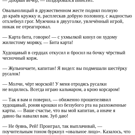
— Добрый вечер, — поздоровался Винсент.
Овальнолицый в дружественном жесте поднял полную
до краёв кружку и, расплескав добрую половину, с жадностью
отхлебнул грог. Мужчина в двууголке, увлечённый игрой,
никак не отреагировал.
— Карта бита, говорю! — с ухмылкой кинул он худому
жилистому моряку, — Бита карта!
Худощавый в сердцах откусил и бросил на бочку чёрствый
чесночный корж.
— Жульничаете, капитан! Я видел: вы подмешали шестёрку
русалок!
— Молчи, чёрт морской! У меня отродясь русалки
не водились. Всегда играю кальмаром, а крою корсаром!
— Так я вам и поверил, — обиженно прошепелявил
худощавый, роняя крошки из беззубого рта на разложенные
карты. — Ваше счастье, что вы мой капитан, а иначе я
давно бы навалял вам. Зуб даю!
— Не буянь, Рей! Проиграл, так выплачивай, —
поучительным тоном буркнул «овальное лицо». Казалось, что