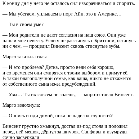
К концу дня у него не осталось сил изворачиваться и спорить.
— Мы убегаем, уплываем в порт Айн, это в Америке…
— Ты в своём уме?
— Мои родители не дают согласия на наш союз. Они уже
нашли мне невесту. Если я не расстанусь с Бриттани, останусь
ни с чем, — процедил Винсент сквозь стиснутые зубы.
Марго закатила глаза.
— И это проблема? Детка, просто веди себя хорошо,
и со временем они смирятся с твоим выбором и примут её.
В такой благополучной семье, как ваша, никто не откажется
от собственного сына из-за предубеждений.
— Увы… Ты их совсем не знаешь, — запротестовал Винсент.
Марго вздохнула:
— Очнись и иди домой, пока не наделал глупостей!
Винсент грустно хмыкнул, достал из-под стола и положил
перед ней мешок, дёрнул за шнурок. Сапфиры и изумруды
сочно засверкали.