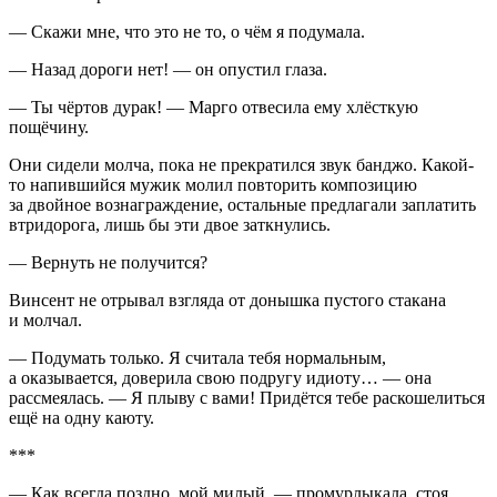
— Скажи мне, что это не то, о чём я подумала.
— Назад дороги нет! — он опустил глаза.
— Ты чёртов дурак! — Марго отвесила ему хлёсткую
пощёчину.
Они сидели молча, пока не прекратился звук банджо. Какой-
то напившийся мужик молил повторить композицию
за двойное вознаграждение, остальные предлагали заплатить
втридорога, лишь бы эти двое заткнулись.
— Вернуть не получится?
Винсент не отрывал взгляда от донышка пустого стакана
и молчал.
— Подумать только. Я считала тебя нормальным,
а оказывается, доверила свою подругу идиоту… — она
рассмеялась. — Я плыву с вами! Придётся тебе раскошелиться
ещё на одну каюту.
***
— Как всегда поздно, мой милый, — промурлыкала, стоя