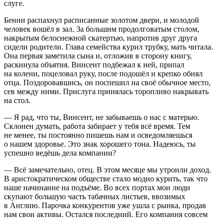
слуге.
Бенни распахнул расписанные золотом двери, и молодой
человек вошёл в зал. За большим продолговатым столом,
накрытым белоснежной скатертью, напротив друг друга
сидели родители. Глава семейства курил трубку, мать читала.
Она первая заметила сына и, отложив в сторону книгу,
раскинула объятия. Винсент подбежал к ней, припал
на колени, поцеловал руку, после подошёл и крепко обнял
отца. Поздоровавшись, он поспешил на своё обычное место,
сев между ними. Прислуга принялась торопливо накрывать
на стол.
— Я рад, что ты, Винсент, не забываешь о нас с матерью.
Склонен думать, работа забирает у тебя всё время. Тем
не менее, ты постоянно пишешь нам и осведомляешься
о нашем здоровье. Это знак хорошего тона. Надеюсь, ты
успешно ведёшь дела компании?
— Всё замечательно, отец. В этом месяце мы утроили доход.
В аристократическом обществе стало модно курить, так что
наше начинание на подъёме. Во всех портах мои люди
скупают большую часть табачных листьев, ввозимых
в Англию. Парочка конкурентов уже ушла с рынка, продав
нам свои активы. Остался последний. Его компания совсем