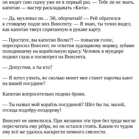
он видит сию сцену уже не в первый раз. — Тебе ли не знать,
капитан — мастер раскладывать «Кита».
— Да, мухлевал он… Эй, оборчатый! — Рей обратился
к стоящему подле них Винсенту. — Я знаю, ты точно видел,
как капитан тянул спрятанную в рукаве карту.
— Простите, вы капитан Вольт?! — повысив голос,
переспросил Винсент, не ответив худощавому моряку, зубами
походившему на корабельную крысу. Человек в мундире
поднял глаза и посмотрел на Винсента.
— Допустим, а ты кто?
— Я хотел узнать, во сколько монет мне станет парочка кают
на вашей посудине?
Капитан вопросительно поднял брови.
— Ты назвал мой корабль посудиной? Шёл бы ты, малой,
отсюда подобру-поздорову!
Винсент не шевелился. При желании эти трое без труда могли
пересчитать ему рёбра, но он остался стоять. Каким-то чудом
ему всё же удалось наскрести немного смелости.