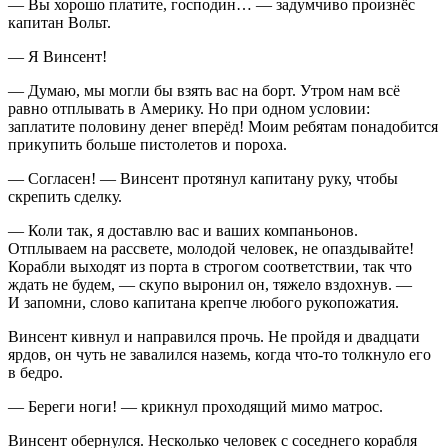
— Вы хорошо платите, господин… — задумчиво произнёс
капитан Вольт.
— Я Винсент!
— Думаю, мы могли бы взять вас на борт. Утром нам всё
равно отплывать в Америку. Но при одном условии:
заплатите половину денег вперёд! Моим ребятам понадобится
прикупить больше пистолетов и пороха.
— Согласен! — Винсент протянул капитану руку, чтобы
скрепить сделку.
— Коли так, я доставлю вас и ваших компаньонов.
Отплываем на рассвете, молодой человек, не опаздывайте!
Корабли выходят из порта в строгом соответствии, так что
ждать не будем, — скупо выронил он, тяжело вздохнув. —
И запомни, слово капитана крепче любого рукопожатия.
Винсент кивнул и направился прочь. Не пройдя и двадцати
ярдов, он чуть не завалился наземь, когда что-то толкнуло его
в бедро.
— Береги ноги! — крикнул проходящий мимо матрос.
Винсент обернулся. Несколько человек с соседнего корабля