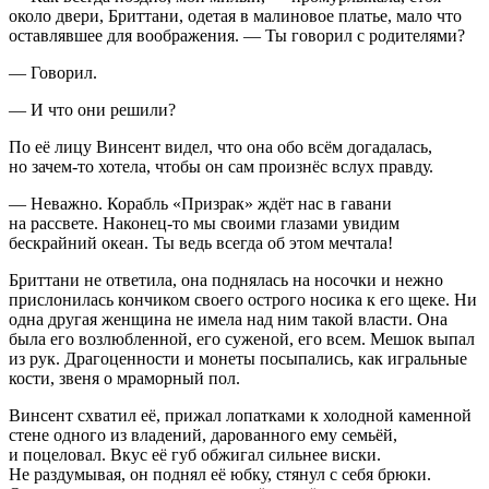
около двери, Бриттани, одетая в малиновое платье, мало что
оставлявшее для воображения. — Ты говорил с родителями?
— Говорил.
— И что они решили?
По её лицу Винсент видел, что она обо всём догадалась,
но зачем-то хотела, чтобы он сам произнёс вслух правду.
— Неважно. Корабль «Призрак» ждёт нас в гавани
на рассвете. Наконец-то мы своими глазами увидим
бескрайний океан. Ты ведь всегда об этом мечтала!
Бриттани не ответила, она поднялась на носочки и нежно
прислонилась кончиком своего острого носика к его щеке. Ни
одна другая женщина не имела над ним такой власти. Она
была его возлюбленной, его суженой, его всем. Мешок выпал
из рук. Драгоценности и монеты посыпались, как игральные
кости, звеня о мраморный пол.
Винсент схватил её, прижал лопатками к холодной каменной
стене одного из владений, дарованного ему семьёй,
и поцеловал. Вкус её губ обжигал сильнее виски.
Не раздумывая, он поднял её юбку, стянул с себя брюки.