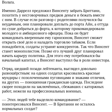
Вольта.
Именно Даррелл предложил Винсенту забрать Бриттани,
похитить у несговорчивых предков деньги и бежать вместе
с ним. В случае если разговор с родителями получился бы
неудачным, они планировали доплыть до порта Айн, а оттуда
по суше добраться до форта, к которому прикомандировали
молодого и амбициозного офицера. Пока он будет
командовать вверенным ему гарнизоном, Винсент сможет
открыть своё дело и наладить торговлю табаком. Если
понадобится, солдаты устранят конкурентов. Так что Винсент
станет монополистом. Позже его лучший друг планировал
начать карьеру политика. Для этого ему потребовался бы
начальный капитал, а Винсент выступил бы в роли инвестора.
Отряд, шедший позади лейтенанта, выглядел довольно
разношёрстным: на одних солдатах красовались красные
мундиры с позолоченными пуговицами и знаками отличия,
на других — поношенная гражданская одежда. Последние
скорее походили на заключённых, сбежавших с каторжных
работ, нежели на профессиональных военных.
— Этих людей тебе выделило командование? —
поинтересовался Винсент. — В Британии не осталось
нормальных солдат?