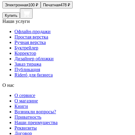
Электронная
100
₽
Печатная
478
₽
Купить
Наши услуги
Офлайн-продажи
Простая верстка
Ручная верстка
Буктрейлер
Корректор
Дизайнер обложки
Заказ тиража
Публикация
Rideró для бизнеса
О нас
О сервисе
О магазине
Книги
Возникли вопросы?
Приватность
Наши преимущества
Реквизиты
Договор