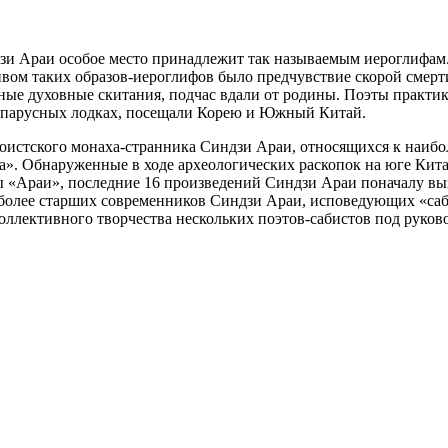
зи Араи особое место принадлежит так называемым иероглифам
вом таких образов-иероглифов было предчувствие скорой смерт
льные духовные скитания, подчас вдали от родины. Поэты практ
их парусных лодках, посещали Корею и Южный Китай.
тоистского монаха-странника Синдзи Араи, относящихся к наиб
а». Обнаруженные в ходе археологических раскопок на юге Кита
«Араи», последние 16 произведений Синдзи Араи поначалу выз
более старших современников Синдзи Араи, исповедующих «саби
коллективного творчества нескольких поэтов-сабистов под руков