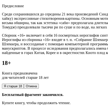
Предисловие
Среди сохранившихся до середины 21 века произведений Синд
хайку) экспрессивные стихотворения-картины. Основным моти
весьма обширна, так как эстетика «саби» предполагала длите
Томудзе) преодолевали тысячи ри по суше и по воде, на легк
Сборник «16» включает в себя 16 посмертных иероглифов син
Иероглифы из сборника «16» входят в т. н. «Собрание Шлеккер
Шлеккера, и воссозданые с помощью компьютерной программы 
манускриптов. В процессе иследования предполагались имена 
найденные в горах Китая, Корее и в окрестностях Киото плод 
18+
Книга предназначена
для читателей старше 18 лет
Я старше 18
Отмена
Бесплатный фрагмент закончился.
Купите книгу, чтобы продолжить чтение.