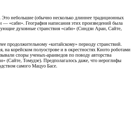
. Это небольшие (обычно несколько длиннее традиционных
и — «саби». География написания этих произведений была
икующие духовные странствия «саби» (Синдзи Араи, Сайте,
олее продолжительному «китайскому» периоду странствий.
я, на корейском полуострове и в окрестностях Киото роботами
ывали споры ученых-араиведов по поводу авторства
» (Сайте, Томудзе). Предполагалось даже, что иероглифы
одством самого Мацуо Басе.