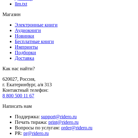
llm.txt
Магазин
Электронные книги
Аудиокниги
Новинки
Бесплатные книги
Импринты
Подборки
Доставка
Как нас найти?
620027
,
Россия
,
г. Екатеринбург, а/я 313
Контактный телефон
:
8 800 500 11 67
Написать нам
Поддержка
:
support@ridero.ru
Печать тиража
:
print@ridero.ru
Вопросы по услугам
:
order@ridero.ru
PR
:
pr@ridero.ru