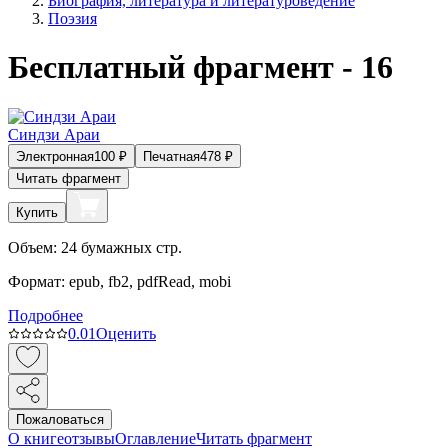
Биография, литература и литературоведение
Поэзия
Бесплатный фрагмент - 16
Синдзи Араи
Электронная
100
₽
Печатная
478
₽
Читать фрагмент
Купить
Объем:
24
бумажных стр.
Формат:
epub, fb2, pdfRead, mobi
Подробнее
0.0
1
Оценить
Пожаловаться
О книге
отзывы
Оглавление
Читать фрагмент