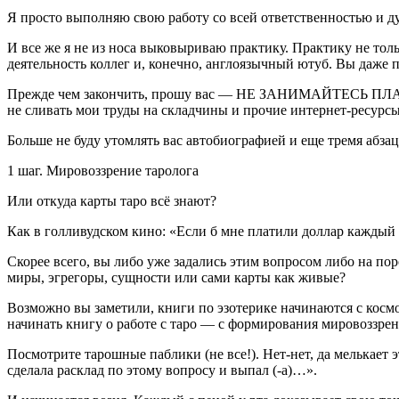
Я просто выполняю свою работу со всей ответственностью и душ
И все же я не из носа выковыриваю практику. Практику не тол
деятельность коллег и, конечно, англоязычный ютуб. Вы даже п
Прежде чем закончить, прошу вас — НЕ ЗАНИМАЙТЕСЬ ПЛАГИАТ
не сливать мои труды на складчины и прочие интернет-ресурсы
Больше не буду утомлять вас автобиографией и еще тремя абзац
1 шаг. Мировоззрение таролога
Или откуда карты таро всё знают?
Как в голливудском кино: «Если б мне платили доллар каждый р
Скорее всего, вы либо уже задались этим вопросом либо на пор
миры, эгрегоры, сущности или сами карты как живые?
Возможно вы заметили, книги по эзотерике начинаются с космо
начинать книгу о работе с таро — с формирования мировоззрен
Посмотрите тарошные паблики (не все!). Нет-нет, да мелькает
сделала расклад по этому вопросу и выпал (-а)…».