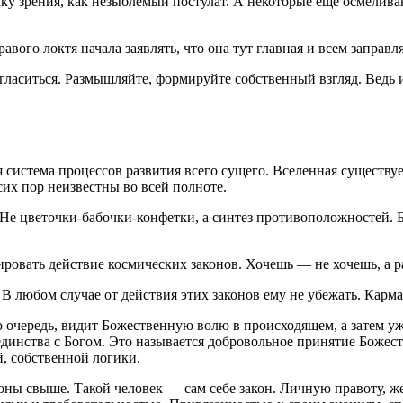
чку зрения, как незыблемый постулат. А некоторые еще осмелив
вого локтя начала заявлять, что она тут главная и всем заправля
ласиться. Размышляйте, формируйте собственный взгляд. Ведь и
система процессов развития всего сущего. Вселенная существует 
сих пор неизвестны во всей полноте.
Не цветочки-бабочки-конфетки, а синтез противоположностей. Б
ровать действие космических законов. Хочешь — не хочешь, а р
 В любом случае от действия этих законов ему не убежать. Карма
 очередь, видит Божественную волю в происходящем, а затем уже
динства с Богом. Это называется добровольное принятие Божест
, собственной логики.
законы свыше. Такой человек — сам себе закон. Личную правоту, 