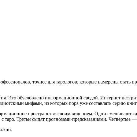
офессионалов, точнее для тарологов, которые намерены стать про
тия. Это обусловлено информационной средой. Интернет пестр
 идиотскими мифами, из которых пора уже составлять серию книг
ормационное пространство своим видением. Одни смешивают тар
ть с таро. Третьи сыпят прогнозами-предсказаниями. Четвертые
ложно.