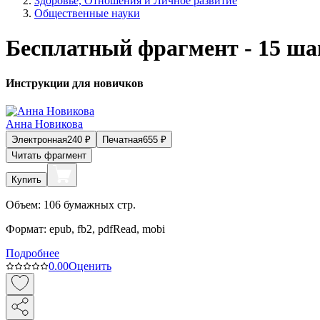
Здоровье, Отношения и Личное развитие
Общественные науки
Бесплатный фрагмент - 15 ша
Инструкции для новичков
Анна Новикова
Электронная
240
₽
Печатная
655
₽
Читать фрагмент
Купить
Объем:
106
бумажных стр.
Формат:
epub, fb2, pdfRead, mobi
Подробнее
0.0
0
Оценить