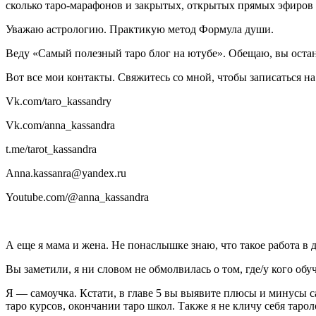
сколько таро-марафонов и закрытых, открытых прямых эфиров
Уважаю астрологию. Практикую метод Формула души.
Веду «Самый полезный таро блог на ютубе». Обещаю, вы остан
Вот все мои контакты. Свяжитесь со мной, чтобы записаться н
Vk.com/taro_kassandry
Vk.com/anna_kassandra
t.me/tarot_kassandra
Anna.kassanra@yandex.ru
Youtube.com/@anna_kassandra
А еще я мама и жена. Не понаслышке знаю, что такое работа в
Вы заметили, я ни словом не обмолвилась о том, где/у кого обу
Я — самоучка. Кстати, в главе 5 вы выявите плюсы и минусы с
таро курсов, окончании таро школ. Также я не кличу себя тар