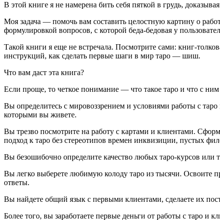
В этой книге я не намерена бить себя пяткой в грудь, доказыва
Моя задача — помочь вам составить целостную картину о работ
формулировкой вопросов, с которой беда-бедовая у пользовате
Такой книги я еще не встречала. Посмотрите сами: книг-толков
инструкций, как сделать первые шаги в мир таро — шиш.
Что вам даст эта книга?
Если проще, то четкое понимание — что такое таро и что с ним 
Вы определитесь с мировоззрением и условиями работы с таро и
которыми вы живете.
Вы трезво посмотрите на работу с картами и клиентами. Сформ
подход к таро без стереотипов времен инквизиции, пустых фи
Вы безошибочно определите качество любых таро-курсов или та
Вы легко выберете любимую колоду таро из тысячи. Освоите пр
ответы.
Вы найдете общий язык с первыми клиентами, сделаете их пост
Более того, вы заработаете первые деньги от работы с таро и 