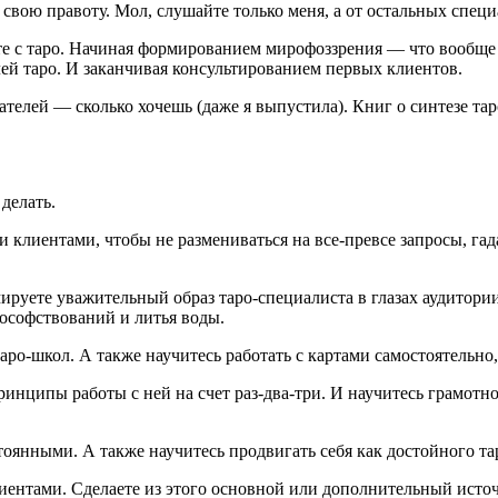
я свою правоту. Мол, слушайте только меня, а от остальных специ
е с таро. Начиная формированием мирофоззрения — что вообще т
лей таро. И заканчивая консультированием первых клиентов.
ателей — сколько хочешь (даже я выпустила). Книг о синтезе та
делать.
 клиентами, чтобы не размениваться на все-превсе запросы, гад
ируете уважительный образ таро-специалиста в глазах аудитори
лософствований и литья воды.
ро-школ. А также научитесь работать с картами самостоятельно,
инципы работы с ней на счет раз-два-три. И научитесь грамотно
оянными. А также научитесь продвигать себя как достойного та
клиентами. Сделаете из этого основной или дополнительный исто