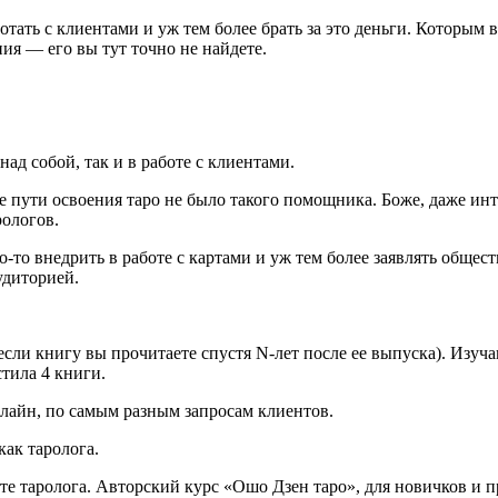
тать с клиентами и уж тем более брать за это деньги. Которым 
ия — его вы тут точно не найдете.
ад собой, так и в работе с клиентами.
але пути освоения таро не было такого помощника. Боже, даже ин
ологов.
о-то внедрить в работе с картами и уж тем более заявлять обще
удиторией.
, если книгу вы прочитаете спустя N-лет после ее выпуска). Изу
стила 4 книги.
нлайн, по самым разным запросам клиентов.
как таролога.
те таролога. Авторский курс «Ошо Дзен таро», для новичков и п