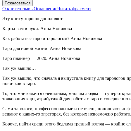
Пожаловаться
О книге
отзывы
Оглавление
Читать фрагмент
Эту книгу хорошо дополняют
Карты вам в руки. Анна Новикова
Как работать с таро и тарологом? Анна Новикова
Таро для новой жизни. Анна Новикова
Таро планнер — 2020. Анна Новикова
Так уж вышло…
Так уж вышло, что сначала я выпустила книгу для тарологов-пр
новичков в таро.
То, что мне кажется очевидным, многим людям — супер откры
толкования карт, атрибутикой для работы с таро и совершенно
Сами тарологи, профессиональные и не очень, пополняют инф
вещают о каких-то эгрегорах, без которых невозможно работа
Короче, найти среди этого бедлама трезвый взгляд — крайне с