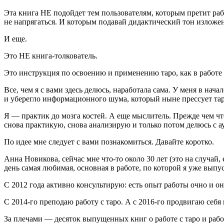
Эта книга НЕ подойдет тем пользователям, которым претит рабо
не напрягаться. И которым подавай дидактический тон изложен
И еще.
Это НЕ книга-толкователь.
Это инструкция по освоению и применению таро, как в работе н
Все, чем я с вами здесь делюсь, наработала сама. У меня в нач
и уберегло информационного шума, который ныне прессует тар
Я — практик до мозга костей. А еще мыслитель. Прежде чем чт
снова практикую, снова анализирую и только потом делюсь с а
По идее мне следует с вами познакомиться. Давайте коротко.
Анна Новикова, сейчас мне что-то около 30 лет (это на случай
день самая любимая, основная в работе, по которой я уже выпу
С 2012 года активно консультирую: есть опыт работы очно и о
С 2014-го преподаю работу с таро. А с 2016-го продвигаю себя 
За плечами — десяток выпущенных книг о работе с таро и рабо