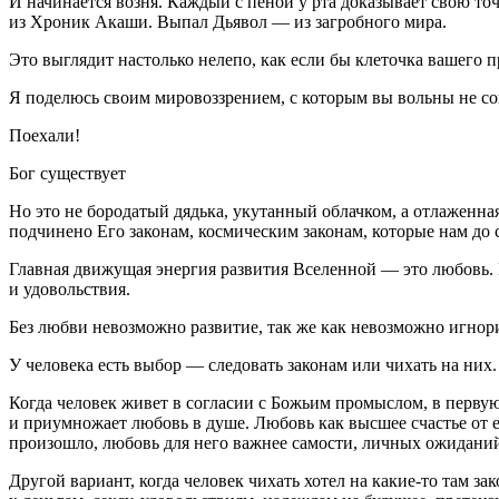
И начинается возня. Каждый с пеной у рта доказывает свою то
из Хроник Акаши. Выпал Дьявол — из загробного мира.
Это выглядит настолько нелепо, как если бы клеточка вашего пра
Я поделюсь своим мировоззрением, с которым вы вольны не сог
Поехали!
Бог существует
Но это не бородатый дядька, укутанный облачком, а отлаженная 
подчинено Его законам, космическим законам, которые нам до 
Главная движущая энергия развития Вселенной — это любовь. 
и удовольствия.
Без любви невозможно развитие, так же как невозможно игнори
У человека есть выбор — следовать законам или чихать на них.
Когда человек живет в согласии с Божьим промыслом, в первую
и приумножает любовь в душе. Любовь как высшее счастье от е
произошло, любовь для него важнее самости, личных ожиданий
Другой вариант, когда человек чихать хотел на какие-то там 