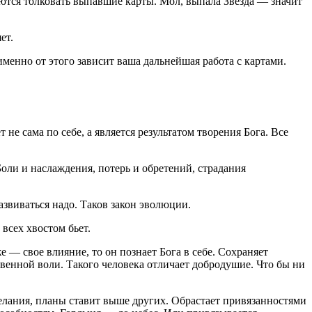
аются толковать выпавшие карты. Мол, выпала Звезда — значит
ет.
менно от этого зависит ваша дальнейшая работа с картами.
не сама по себе, а является результатом творения Бога. Все
оли и наслаждения, потерь и обретений, страдания
азвиваться надо. Таков закон эволюции.
 всех хвостом бьет.
 — свое влияние, то он познает Бога в себе. Сохраняет
венной воли. Такого человека отличает добродушие. Что бы ни
желания, планы ставит выше других. Обрастает привязанностями