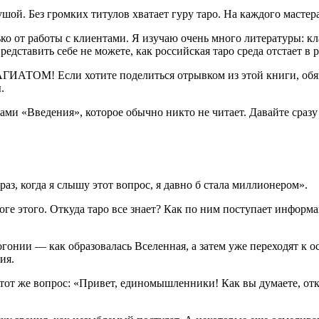
ой. Без громких титулов хватает гуру таро. На каждого мастера
ько от работы с клиентами. Я изучаю очень много литературы: к
редставить себе не можете, как
росси
йская таро среда отстает в 
ОМ! Если хотите поделиться отрывком из этой книги, обязат
.
ами «Введения», которое обычно никто не читает. Давайте сразу
аз, когда я слышу этот вопрос, я давно б стала миллионером».
оге этого. Откуда таро все знает? Как по ним поступает информ
гонии — как образовалась Вселенная, а затем уже переходят к 
ия.
 этот же вопрос: «Привет, единомышленники! Как вы думаете, от