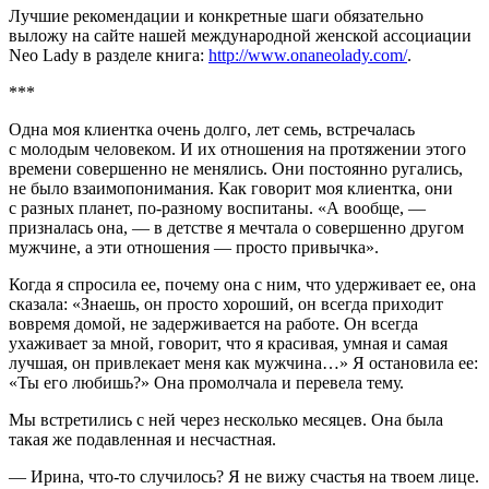
Лучшие рекомендации и конкретные шаги обязательно
выложу на сайте нашей
международной женской ассоциации
Neo Lady
в разделе книга:
http://www.onaneolady.com/
.
***
Одна моя клиентка очень долго, лет семь, встречалась
с молодым человеком. И их отношения на протяжении этого
времени совершенно не менялись. Они постоянно ругались,
не было взаимопонимания. Как говорит моя клиентка, они
с разных планет, по-разному воспитаны. «А вообще, —
призналась она, — в детстве я мечтала о совершенно другом
мужчине, а эти отношения — просто привычка».
Когда я спросила ее, почему она с ним, что удерживает ее, она
сказала: «Знаешь, он просто хороший, он всегда приходит
вовремя домой, не задерживается на работе. Он всегда
ухаживает за мной, говорит, что я красивая, умная и самая
лучшая, он привлекает меня как мужчина…» Я остановила ее:
«Ты его любишь?» Она промолчала и перевела тему.
Мы встретились с ней через несколько месяцев. Она была
такая же подавленная и несчастная.
— Ирина, что-то случилось? Я не вижу счастья на твоем лице.