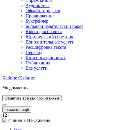
Тираж книги
Аудиокнига
Офлайн-продажи
Продвижение
Буктрейлер
Большой издательский пакет
Rideró для бизнеса
Юридический советник
Дополнительные услуги
Расшифровка текста
Перевод
Книги в аэропортах
Публикация
Все услуги
Кабинет
Кабинет
Уведомления
Отметить все как прочитанные
Показать ещё
12
+