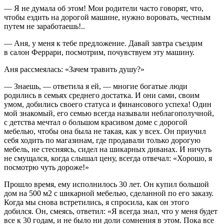
— Я не думала об этом! Мои родители часто говорят, что,
чтобы ездить на дорогой машине, нужно воровать, честным
путем не заработаешь!..
— Аня, у меня к тебе предложение. Давай завтра съездим
в салон Феррари, посмотрим, почувствуем эту машину.
Аня рассмеялась: «Зачем травить душу?»
— Знаешь, — ответила я ей, — многие богатые люди
родились в семьях среднего достатка. И они сами, своим
умом, добились своего статуса и финансового успеха! Один
мой знакомый, его семью всегда называли неблагополучной,
с детства мечтал о большом красивом доме с дорогой
мебелью, чтобы она была не такая, как у всех. Он приучил
себя ходить по магазинам, где продавали только дорогую
мебель, не стесняясь, сидел на шикарных диванах. И ничуть
не смущался, когда слышал цену, всегда отвечал: «Хорошо, я
посмотрю чуть дороже!»
Прошло время, ему исполнилось 30 лет. Он купил большой
дом на 500 м
2
с шикарной мебелью, сделанной по его заказу.
Когда мы снова встретились, я спросила, как он этого
добился. Он, смеясь, ответил: «Я всегда знал, что у меня будет
все к 30 годам, и не было ни доли сомнения в этом. Пока все