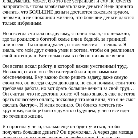
Я задумалась, может, его это все устраивает и ему не хочется
напрягаться, чтобы зарабатывать такие деньги? Ведь принято
считать, что БОЛЬШИЕ деньги достаются тяжелым трудом,
нервами, а не спокойной жизнью, что большие деньги даются
только избранным.
Но я всегда считала по-другому, я точно знала, что неважно,
где ты родился: в богатой семье или в бедной, за границей
или в селе. Ты индивидуален, и твоя миссия — великая. Я
знала, что мой друг очень умен и хотела, чтобы он реализовал
свой потенциал. Вот только сам в себя он никак не верил.
Он всегда искал работу, в которой важен умственный труд.
Неважно, связан он с бухгалтерией или программным
обеспечением. Ему важно было решить задачу, даже самую
сложную, он всегда сидел допоздна, не спал ночами, если того
требовала работа, но вот брать большие деньги за свой труд…
Он считал, что не достоин этого: «Я мало знаю, я еще не готов
брать почасовую оплату, поскольку это моя вина, что я не смог
сделать быстро». И меня осенило. Он боится мечтать по-
крупному, вообще боится думать о будущем, у него все идет
по течению жизни.
Я спросила у него, сколько еще он будет учиться, чтобы
получать большие деньги? Он промолчал. А через два месяца
пошел на курсы повышения квалификации. Спустя год —