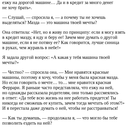
езжу на дорогой машине… Да и в кредит за много денег
не хочу брать».
— Слушай, — спросила я, — а почему ты не хочешь
выделяться? Мазда — это машина твоей мечты?
Она ответила: «Нет, но я живу по принципу: если я могу взять
в кредит мазду, я иду и беру ее! Зачем мне думать о другой
машине, если я не потяну ее? Как говорится, лучше синица
в руках, чем журавль в небе!»
Я задала другой вопрос: «А какая у тебя машина твоей
мечты?»
— Честно? — спросила она, — Мне нравятся красные
машины, поэтому я хочу, чтобы у меня была красная мазда.
Но если говорить о мечте… то… мне нравится красная
Феррари. Я раньше часто представляла, что езжу на ней,
но однажды рассказала родителям, они только рассмеялись
в ответ: «Да тебе всю жизнь на нее работать придется! Ты
никогда не сможешь ее купить, зачем тогда мечтать об этом?!»
И я перестала даже думать о ней, чтобы не расстраиваться!
— Как ты думаешь, — продолжала я, — что могло бы тебе
позволить ездить на ней?