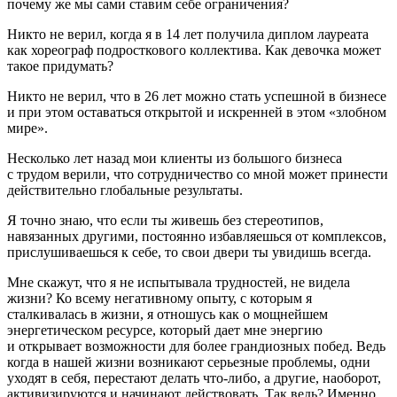
почему же мы сами ставим себе ограничения?
Никто не верил, когда я в 14 лет получила диплом лауреата
как хореограф подросткового коллектива. Как девочка может
такое придумать?
Никто не верил, что в 26 лет можно стать успешной в бизнесе
и при этом оставаться открытой и искренней в этом «злобном
мире».
Несколько лет назад мои клиенты из большого бизнеса
с трудом верили, что сотрудничество со мной может принести
действительно глобальные результаты.
Я точно знаю, что если ты живешь без стереотипов,
навязанных другими, постоянно избавляешься от комплексов,
прислушиваешься к себе, то свои двери ты увидишь всегда.
Мне скажут, что я не испытывала трудностей, не видела
жизни? Ко всему негативному опыту, с которым я
сталкивалась в жизни, я отношусь как о мощнейшем
энергетическом ресурсе, который дает мне энергию
и открывает возможности для более грандиозных побед. Ведь
когда в нашей жизни возникают серьезные проблемы, одни
уходят в себя, перестают делать что-либо, а другие, наоборот,
активизируются и начинают действовать. Так ведь? Именно