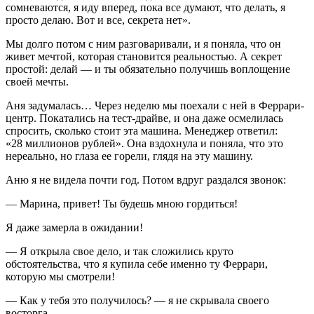
сомневаются, я иду вперед, пока все думают, что делать, я
просто делаю. Вот и все, секрета нет».
Мы долго потом с ним разговаривали, и я поняла, что он
живет мечтой, которая становится реальностью. А секрет
простой: делай — и ты обязательно получишь воплощение
своей мечты.
Аня задумалась… Через неделю мы поехали с ней в Феррари-
центр. Покатались на тест-драйве, и она даже осмелилась
спросить, сколько стоит эта машина. Менеджер ответил:
«28 миллионов рублей». Она вздохнула и поняла, что это
нереально, но глаза ее горели, глядя на эту машину.
Аню я не видела почти год. Потом вдруг раздался звонок:
— Марина, привет! Ты будешь мною гордиться!
Я даже замерла в ожидании!
— Я открыла свое дело, и так сложились круто
обстоятельства, что я купила себе именно ту Феррари,
которую мы смотрели!
— Как у тебя это получилось? — я не скрывала своего
восторга.