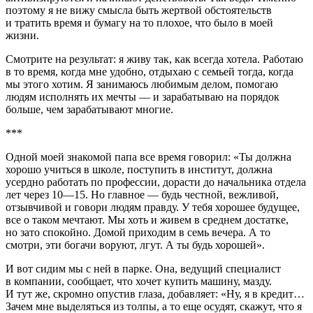
поэтому я не вижу смысла быть жертвой обстоятельств
и тратить время и бумагу на то плохое, что было в моей
жизни.
Смотрите на результат: я живу так, как всегда хотела. Работаю
в то время, когда мне удобно, отдыхаю с семьей тогда, когда
мы этого хотим. Я занимаюсь любимым делом, помогаю
людям исполнять их мечты — и зарабатываю на порядок
больше, чем зарабатывают многие.
***
Одной моей знакомой папа все время говорил: «Ты должна
хорошо учиться в школе, поступить в институт, должна
усердно работать по профессии, дорасти до начальника отдела
лет через 10—15. Но главное — будь честной, вежливой,
отзывчивой и говори людям правду. У тебя хорошее будущее,
все о таком мечтают. Мы хоть и живем в среднем достатке,
но зато спокойно. Домой приходим в семь вечера. А то
смотри, эти богачи воруют, лгут. А ты будь хорошей».
И вот сидим мы с ней в парке. Она, ведущий специалист
в компании, сообщает, что хочет купить машину, мазду.
И тут же, скромно опустив глаза, добавляет: «Ну, я в кредит…
Зачем мне выделяться из толпы, а то еще осудят, скажут, что я