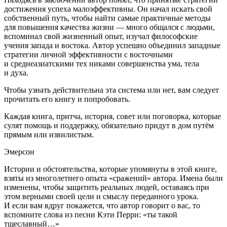
достижения успеха малоэффективны. Он начал искать свой
собственный путь, чтобы найти самые практичные методы
для повышения качества жизни — много общался с людьми,
вспоминал свой жизненный опыт, изучал философские
учения запада и востока. Автор успешно объединил западные
стратегии личной эффективности с восточными
и среднеазиатскими тех никами совершенства ума, тела
и духа.
Чтобы узнать действительна эта система или нет, вам следует
прочитать его книгу и попробовать.
Каждая книга, притча, история, совет или поговорка,
которые
сулят помощь и поддержку,
обязательно придут в дом путём
прямым или извилистым.
Эмерсон
Истории и обстоятельства, которые упомянуты в этой книге,
взяты из многолетнего опыта «сражений» автора. Имена были
изменены, чтобы защитить реальных людей, оставаясь при
этом верными своей цели и смыслу переданного урока.
И если вам вдруг покажется, что автор говорит о вас, то
вспомните слова из песни Кэти Перри
: «ты такой
тщеславный…»