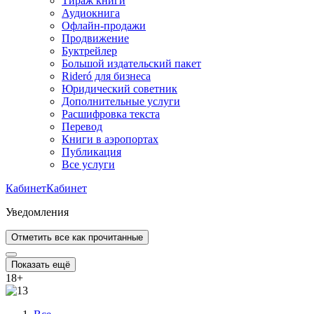
Тираж книги
Аудиокнига
Офлайн-продажи
Продвижение
Буктрейлер
Большой издательский пакет
Rideró для бизнеса
Юридический советник
Дополнительные услуги
Расшифровка текста
Перевод
Книги в аэропортах
Публикация
Все услуги
Кабинет
Кабинет
Уведомления
Отметить все как прочитанные
Показать ещё
18
+