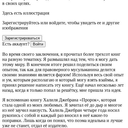
в своих целях.
Здесь есть иллюстрация
Зарегистрируйтесь или войдите, чтобы увидеть ее и другие
изображения
Зарегистрироваться
Есть аккаунт?
Войти
Во время своего заключения, я прочитал более трехсот книг
на разную тематику. Я размышлял над тем, что я могу дать
этому миру. В конечном итоге решил поделиться своим
опытом, так как для правоверного мусульманина делится
своими знаниями является фарзом!
Используя весь свой опыт
и ум, которым располагаю и который могу взять взаймы, я
принял решение написать эту книгу. Ещё начал несколько лет
назад, когда я только попал за решётку, мне пришла эта идея.
Я вспоминаю книгу Халиля Джебрана
«Пророк», которая
стала одной из моих любимых. Я зачитал её до дыр и многое
из неё заучил наизусть. Халиль Джебран четыре года носил
рукопись с собой и каждый раз вносил в неё какие-то
поправки. Лишь когда он понял, что поэма идеальна и лучше
уже не станет, отдал её издателю.