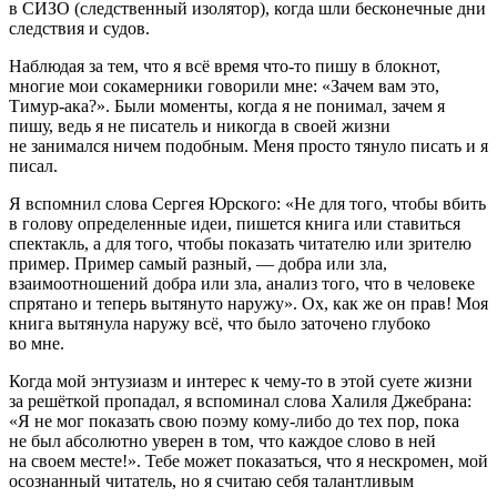
в СИЗО (следственный изолятор), когда шли бесконечные дни
следствия и судов.
Наблюдая за тем, что я всё время что-то пишу в блокнот,
многие мои сокамерники говорили мне: «Зачем вам это,
Тимур-ака?». Были моменты, когда я не понимал, зачем я
пишу, ведь я не писатель и никогда в своей жизни
не занимался ничем подобным. Меня просто тянуло писать и я
писал.
Я вспомнил слова Сергея Юрского
: «Не для того, чтобы вбить
в голову определенные идеи, пишется книга или ставиться
спектакль, а для того, чтобы показать читателю или зрителю
пример. Пример самый разный, — добра или зла,
взаимоотношений добра или зла, анализ того, что в человеке
спрятано и теперь вытянуто наружу». Ох, как же он прав! Моя
книга вытянула наружу всё, что было заточено глубоко
во мне.
Когда мой энтузиазм и интерес к чему-то в этой суете жизни
за решёткой пропадал, я вспоминал слова Халиля Джебрана:
«Я не мог показать свою поэму кому-либо до тех пор, пока
не был абсолютно уверен в том, что каждое слово в ней
на своем месте!». Тебе может показаться, что я нескромен, мой
осознанный читатель, но я считаю себя талантливым