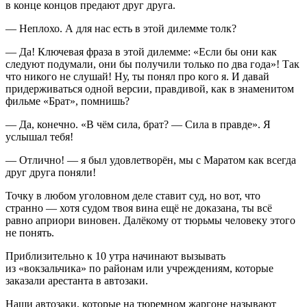
в конце концов предают друг друга.
— Неплохо. А для нас есть в этой дилемме толк?
— Да! Ключевая фраза в этой дилемме: «Если бы они как
следуют подумали, они бы получили только по два года»! Так
что никого не слушай! Ну, ты понял про кого я. И давай
придерживаться одной версии, правдивой, как в знаменитом
фильме «Брат»
, помнишь?
— Да, конечно. «В чём сила, брат? — Сила в правде». Я
услышал тебя!
— Отлично! — я был удовлетворён, мы с Маратом как всегда
друг друга поняли!
Точку в любом уголовном деле ставит суд, но вот, что
странно — хотя судом твоя вина ещё не доказана, ты всё
равно априори виновен. Далёкому от тюрьмы человеку этого
не понять.
Приблизительно к 10 утра начинают вызывать
из «вокзальчика» по районам или учреждениям, которые
заказали арестанта в автозаки.
Наши автозаки, которые на тюремном жаргоне называют