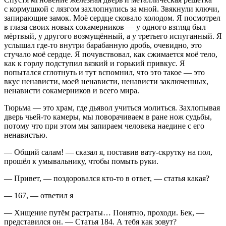
с кормушкой с лязгом захлопнулись за мной. Звякнули ключи,
запирающие замок. Моё сердце сковало холодом. Я посмотрел
в глаза своих новых сокамерников — у одного взгляд был
мёртвый, у другого возмущённый, а у третьего испуганный. Я
услышал где-то внутри барабанную дробь, очевидно, это
стучало моё сердце. Я почувствовал, как сжимается моё тело,
как к горлу подступил вязкий и горький привкус. Я
попытался сглотнуть и тут вспомнил, что это такое — это
вкус ненависти, моей ненависти, ненависти заключенных,
ненависти сокамерников и всего мира.
Тюрьма — это храм, где дьявол учиться молиться. Захлопывая
дверь чьей-то камеры, мы поворачиваем в ране нож судьбы,
потому что при этом мы запираем человека наедине с его
ненавистью.
— Общий салам! — сказал я, поставив вату-скрутку на пол,
прошёл к умывальнику, чтобы помыть руки.
— Привет, — поздоровался кто-то в ответ, — статья какая?
— 167, — ответил я
— Хищение путём растраты… Понятно, проходи. Бек, —
представился он. — Статья 184. А тебя как зовут?