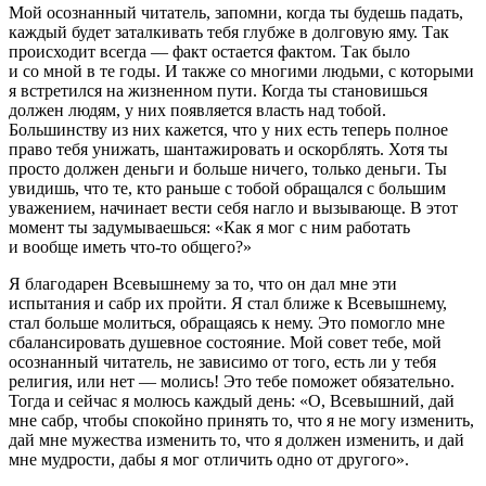
Мой осознанный читатель, запомни, когда ты будешь падать,
каждый будет заталкивать тебя глубже в долговую яму. Так
происходит всегда
—
факт остается фактом. Так было
и со мной в те годы. И также со многими людьми, с которыми
я встретился на жизненном пути. Когда ты становишься
должен людям, у них появляется власть над тобой.
Большинству из них кажется, что у них есть теперь полное
право тебя унижать, шантажировать и оскорблять. Хотя ты
просто должен деньги и больше ничего, только деньги. Ты
увидишь, что те, кто раньше с тобой обращался с большим
уважением, начинает вести себя нагло и вызывающе. В этот
момент ты задумываешься: «Как я мог с ним работать
и вообще иметь что-то общего?»
Я благодарен Всевышнему за то, что он дал мне эти
испытания и сабр их пройти. Я стал ближе к Всевышнему,
стал больше молиться, обращаясь к нему. Это помогло мне
сбалансировать душевное состояние. Мой совет тебе, мой
осознанный читатель, не зависимо от того, есть ли у тебя
религия, или нет — молись! Это тебе поможет обязательно.
Тогда и сейчас я молюсь каждый день: «О, Всевышний, дай
мне сабр, чтобы спокойно принять то, что я не могу изменить,
дай мне мужества изменить то, что я должен изменить, и дай
мне мудрости, дабы я мог отличить одно от другого».