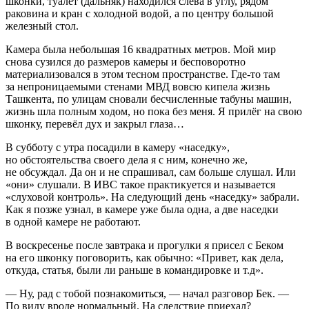
шконки, туалет (дальняк) находился слева в углу, рядом
раковина и кран с холодной водой, а по центру большой
железный стол.
Камера была небольшая 16 квадратных метров. Мой мир
снова сузился до размеров камеры и бесповоротно
материализовался в этом тесном пространстве. Где-то там
за непроницаемыми стенами МВД вовсю кипела жизнь
Ташкента, по улицам сновали бесчисленные табуны машин,
жизнь шла полным ходом, но пока без меня. Я прилёг на свою
шконку, перевёл дух и закрыл глаза…
В субботу с утра посадили в камеру «наседку»,
но обстоятельства своего дела я с ним, конечно же,
не обсуждал. Да он и не спрашивал, сам больше слушал. Или
«они» слушали. В ИВС такое практикуется и называется
«слуховой контроль». На следующий день «наседку» забрали.
Как я позже узнал, в камере уже была одна, а две наседки
в одной камере не работают.
В воскресенье после завтрака и прогулки я присел с Беком
на его шконку поговорить, как обычно: «Привет, как дела,
откуда, статья, были ли раньше в командировке и т.д».
— Ну, рад с тобой познакомиться, — начал разговор Бек. —
По виду вроде нормальный. На следствие приехал?