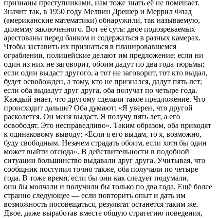
признаны преступниками, нам тоже знать её не помешает.
Значит так, в 1950 году Мелвин Дрешер и Меррил Флад
(американские математики) обнаружили, так называемую,
дилемму заключенного. Вот её суть: двое подозреваемых
арестованы перед банком и содержаться в разных камерах.
Чтобы заставить их признаться в планировавшемся
ограблении, полицейские делают им предложение: если ни
один из них не заговорит, обоим дадут по два года тюрьмы;
если один выдаст другого, а тот не заговорит, тот кто выдал,
будет освобожден, а тому, кто не признался, дадут пять лет;
если оба выдадут друг друга, оба получат по четыре года.
Каждый знает, что другому сделали такое предложение. Что
происходит дальше? Оба думают: «Я уверен, что другой
расколется. Он меня выдаст. Я получу пять лет, а его
освободят. Это несправедливо». Таким образом, оба приходят
к одинаковому выводу: «Если я его выдам, то я, возможно,
буду свободным. Незачем страдать обоим, если хотя бы один
может выйти отсюда». В действительности в подобной
ситуации большинство выдавали друг друга. Учитывая, что
сообщник поступил точно также, оба получали по четыре
года. В тоже время, если бы они как следует подумали,
они бы молчали и получили бы только по два года. Ещё более
странно следующее — если повторить опыт и дать им
возможность посовещаться, результат останется таким же.
Двое, даже выработав вместе общую стратегию поведения,