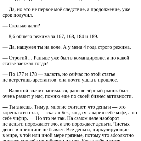
— Да, но это не первое моё следствие, а продолжение, уже
срок получил.
— Сколько дали?
— 8,6 общего режима за 167, 168, 184 и 189.
— Да, нашумел ты на воле. А у меня 4 года строго режима.
— Строгий… Раньше уже был в командировке, а по какой
статье заезжал тогда?
— По 177 и 178 — валюта, но сейчас по этой статье
не встретишь арестантов, она почти ушла в прошлое.
— Валютой значит занимался, раньше чёрный рынок был
очень развит у нас, помню ещё по своей бизнес активности.
— Ты знаешь, Тимур, многие считают, что деньги — это
корень всего зла, — сказал Бек, когда я заварил себе кофе, а он
себе чифир. — Но это не так. На самом деле наоборот —
не деньги порождают зло, а зло порождает деньги. Чистых
денег в принципе не бывает. Все деньги, циркулирующие
в мире, в той или иной мере грязные, потому что абсолютно
чистого способа приобрести их нет. Когда тебе платят