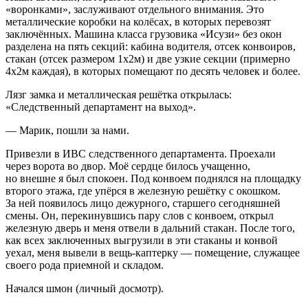
«воронками», заслуживают отдельного внимания. Это
металлические коробки на колёсах, в которых перевозят
заключённых. Машина класса грузовика «Исузи» без окон
разделена на пять секций: кабина водителя, отсек конвоиров,
стакан (отсек размером 1х2м) и две узкие секции (примерно
4х2м каждая), в которых помещают по десять человек и более.
Лязг замка и металлическая решётка открылась:
«Следственный департамент на выход».
— Марик, пошли за нами.
Привезли в ИВС следственного департамента. Проехали
через ворота во двор. Моё сердце билось учащенно,
но внешне я был спокоен. Под конвоем поднялся на площадку
второго этажа, где упёрся в железную решётку с окошком.
За ней появилось лицо дежурного, старшего сегодняшней
смены. Он, перекинувшись пару слов с конвоем, открыл
железную дверь и меня отвели в дальний стакан
. После того,
как всех заключенных выгрузили в эти стаканы и конвой
уехал, меня вывели в вещь-каптерку — помещение, служащее
своего рода приемной и складом.
Начался шмон (личный досмотр).