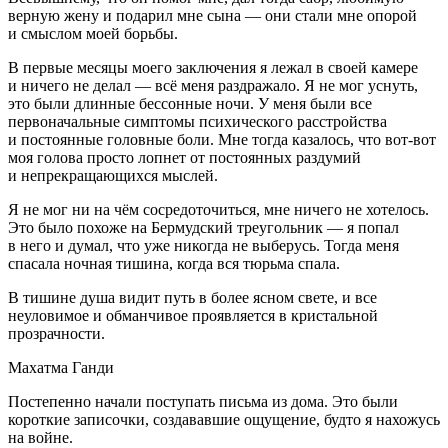
верную жену и подарил мне сына
—
они стали мне опорой
и смыслом моей борьбы.
В первые месяцы моего заключения я лежал в своей камере
и ничего не делал — всё меня раздражало. Я не мог уснуть,
это были длинные бессонные ночи. У меня были все
первоначальные симптомы психического расстройства
и постоянные головные боли. Мне тогда казалось, что вот-вот
моя голова просто лопнет от постоянных раздумий
и непрекращающихся мыслей.
Я не мог ни на чём сосредоточиться, мне ничего не хотелось.
Это было похоже на Бермудский треугольник — я попал
в него и думал, что уже никогда не выберусь. Тогда меня
спасала ночная тишина, когда вся тюрьма спала.
В тишине душа видит путь в более ясном свете,
и все
неуловимое и обманчивое проявляется
в кристальной
прозрачности.
Махатма Ганди
Постепенно начали поступать письма из дома. Это были
короткие записочки, создававшие ощущение, будто я нахожусь
на войне.