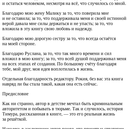
и остаться человеком, несмотря на всё, что случилось со мной.
Благодарю мою жену Малику за то, что поверила мне
и не оставила; за то, что поддерживала меня и своей истинной
верой давала мне силы держаться и не упасть; за то, что
вложила в эту книгу свою любовь и надежду.
Благодарю мою дорогую сестру за то, что всегда остаётся
на моей стороне.
Благодарю Руслана, за то, что так много времени и сил
вложил в мою книгу; за то, что всей душой поддерживал меня
на всех этапах её создания. По большому счёту благодаря
тебе, мой друг, моя идея воплотилась в жизнь.
Отдельная благодарность редактору. Рокия, без вас эта книга
навряд ли бы стала такой, какая она есть сейчас.
Предисловие
Как ни странно, автор в детстве мечтал быть криминальным
авторитетом и побывать в тюрьме. Так и случилось, история
Тимура, рассказанная в книге, — это его реальная жизнь
за решёткой.
Находясь в заключении автор понял, что принятые стратегии