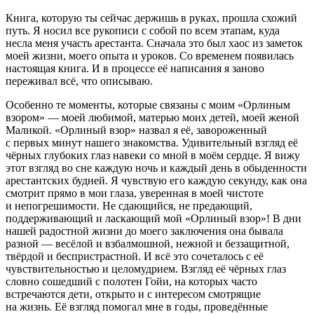
Книга, которую ты сейчас держишь в руках, прошла схожий
путь. Я носил все рукописи с собой по всем этапам, куда
несла меня участь арестанта. Сначала это был хаос из заметок
моей жизни, моего опыта и уроков. Со временем появилась
настоящая книга. И в процессе её написания я заново
переживал всё, что описываю.
Особенно те моменты, которые связаны с моим «Орлиным
взором» — моей любимой, матерью моих детей, моей женой
Маликой. «Орлиный взор» назвал я её, завороженный
с первых минут нашего знакомства. Удивительный взгляд её
чёрных глубоких глаз навеки со мной в моём сердце. Я вижу
этот взгляд во сне каждую ночь и каждый день в обыденности
арестантских будней. Я чувствую его каждую секунду, как она
смотрит прямо в мои глаза, уверенная в моей чистоте
и непогрешимости. Не сдающийся, не предающий,
поддерживающий и ласкающий мой «Орлиный взор»! В дни
нашей радостной жизни до моего заключения она бывала
разной — весёлой и взбалмошной, нежной и беззащитной,
твёрдой и беспристрастной. И всё это сочеталось с её
чувствительностью и целомудрием. Взгляд её чёрных глаз
словно сошедший с полотен Гойи
, на которых часто
встречаются дети, открыто и с интересом смотрящие
на жизнь. Её взгляд помогал мне в годы, проведённые