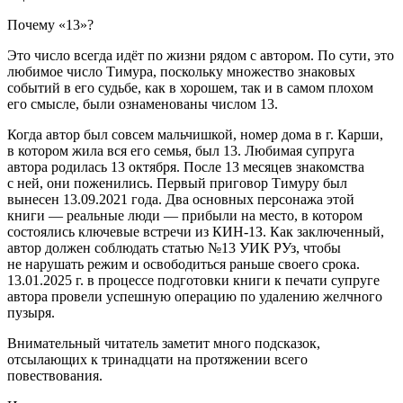
Почему «13»?
Это число всегда идёт по жизни рядом с автором. По сути, это
любимое число Тимура, поскольку множество знаковых
событий в его судьбе, как в хорошем, так и в самом плохом
его смысле, были ознаменованы числом 13.
Когда автор был совсем мальчишкой, номер дома в г. Карши,
в котором жила вся его семья, был 13. Любимая супруга
автора родилась 13 октября. После 13 месяцев знакомства
с ней, они поженились. Первый приговор Тимуру был
вынесен 13.09.2021 года. Два основных персонажа этой
книги — реальные люди — прибыли на место, в котором
состоялись ключевые встречи из КИН-1З. Как заключенный,
автор должен соблюдать статью №13 УИК РУз, чтобы
не нарушать режим и освободиться раньше своего срока.
13.01.2025 г. в процессе подготовки книги к печати супруге
автора провели успешную операцию по удалению желчного
пузыря.
Внимательный читатель заметит много подсказок,
отсылающих к тринадцати на протяжении всего
повествования.