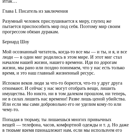
Итак…
Глава I. Писатель из заключения
Разумный человек прислушивается к миру,
глупец же
пытается приспособить мир под себя.
Поэтому мир своим
прогрессом обязан дуракам.
Бернард Шоу
Мой осознанный читатель, когда-то все мы — и ты, и я, и все
люди — в один миг родились в этом мире. И этот миг стал
началом нашей жизни, нашего времени. Идя по дорогам
жизни, мы рано или поздно понимаем, что у нас есть только
время, и это наш главный жизненный ресурс.
Испокон веков люди за что-то борются, что-то у друг друга
отнимают. И сейчас у нас могут отобрать вещи, лишить
имущества. Но никто, ни в том далеком прошлом, ни теперь,
не в силах лишить нас времени! Разве лишь ценой убийства.
Или если мы сами добровольно его не уделим кому-то или
чему-то.
Попадая в тюрьму, ты лишаешься многих привычных
вещей — телефона, часов, комфортной одежды и т. д. Но даже
в тюрьме время принадлежит нам, если мы используем его