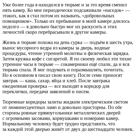
Уже более года я находился в тюрьме и за это время сменил
пять камер. Ко мне периодически подсаживали «наседок» —
этаких, как я стал потом их называть, «добровольных
помощников». Только их пребывание в моей камере длилось
недолго — я довольно быстро мог их раскусить и этих
личностей скоро перебрасывали в другие камеры.
Жизнь в тюрьме похожа на день сурка — подъём в шесть утра,
вынос мусорного ведра из камеры за дверь, водные
процедуры, чтение утренней молитвы и физическая зарядка.
Затем кружка кофе с сигаретой. Я по своему любил эти тихие
утренние часы в тюрьме — сокамерники ещё спали, да и вся
тюрьма спала. Я мог подумать и поразмышлять, почитать.
Но в основном я писал свою книгу. После семи приносят
завтрак — каша, сахар, яйца и хлеб. После завтрака
ежедневная проверка — все выходят в коридор для
переклички, передачи заявлений и писем.
Тюремные коридоры залиты жидким электрическим светом
от люминесцентных ламп и довольно просторны. По обе
стороны ровные прямоугольники металлических дверей
с огромными засовами, кормушками
и номерами камер.
Нормальному человеку будет трудно представить, что
за каждой этой дверью живёт от двух до шестнадцати человек.