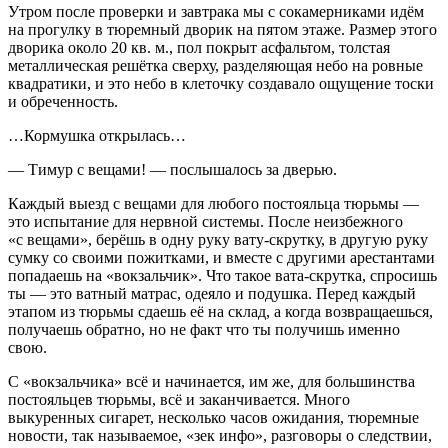
Утром после проверки и завтрака мы с сокамерниками идём
на прогулку в тюремный дворик на пятом этаже. Размер этого
дворика около 20 кв. м., пол покрыт асфальтом, толстая
металлическая решётка сверху, разделяющая небо на ровные
квадратики, и это небо в клеточку создавало ощущение тоски
и обреченность.
…Кормушка открылась…
— Тимур с вещами! — послышалось за дверью.
Каждый выезд с вещами для любого постояльца тюрьмы —
это испытание для нервной системы. После неизбежного
«с вещами», берёшь в одну руку вату-скрутку, в другую руку
сумку со своими пожитками, и вместе с другими арестантами
попадаешь на «вокзальчик». Что такое вата-скрутка, спросишь
ты — это ватный матрас, одеяло и подушка. Перед каждый
этапом из тюрьмы сдаешь её на склад, а когда возвращаешься,
получаешь обратно, но не факт что ты получишь именно
свою.
С «вокзальчика» всё и начинается, им же, для большинства
постояльцев тюрьмы, всё и заканчивается. Много
выкуренных сигарет, несколько часов ожидания, тюремные
новости, так называемое, «зек инфо», разговоры о следствии,