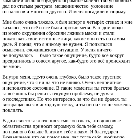
компаний было возбуждено огромное количество уголовных
дел по статьям растрата, мошенничество, уклонение
от налогов и многого другого. И меня посадили в тюрьму.
Мне было очень тяжело, я был заперт в четырёх стенах и мне
казалось, что всё и все были против меня. В те дни люди
из моего окружения сбросили лживые маски и стали
показывать свои истинные лица, какие они есть на самом
деле. Я понял, что я никому не нужен. Я попытался
осмыслить сложившеюся ситуацию. У меня ничего
не получалось
—
было такое ощущение, будто всё вокруг
превратилось в совсем другое, как-будто это всё происходит
не мной.
Внутри меня, где-то очень глубоко, было такое грустное
ощущение, что я ни на что не влияю. Очень неприятное
и непонятное состояние. В такие моменты ты готов браться
за всё лишь бы решить текущую проблему, не думая
о последствиях. Но что интересно, за что бы ни брался, ты
возвращаешься в исходную точку, и ты ни на что не можешь
повлиять.
В дни своего заключения я смог осознать, что долговые
обязательства приносят огромную боль тебе самому,
но намного больше близким тебе людям. Я благодарен
Всевышнему, что он помог мне, дал тогда сабр
, любимую