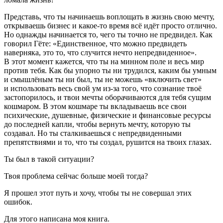
Представь, что ты начинаешь воплощать в жизнь свою мечту,
открываешь бизнес и какое-то время всё идёт просто отлично.
Но однажды начинается то, чего ты точно не предвидел. Как
говорил Гёте
: «Единственное, что можно предвидеть
наверняка, это то, что случится нечто непредвиденное».
В этот момент кажется, что ты на минном поле и весь мир
против тебя. Как бы упорно ты ни трудился, каким бы умным
и смышлёным ты ни был, ты не можешь «включить свет»
и использовать весь свой ум из-за того, что сознание твоё
застопорилось, и твои мечты оборачиваются для тебя сущим
кошмаром. В этом кошмаре ты вкладываешь все свои
психические, душевные, физические и финансовые ресурсы
до последней капли, чтобы вернуть мечту, которую ты
создавал. Но ты сталкиваешься с непредвиденными
препятствиями и то, что ты создал, рушится на твоих глазах.
Ты был в такой ситуации?
Твоя проблема сейчас больше моей тогда?
Я прошел этот путь и хочу, чтобы ты не совершал этих
ошибок.
Для этого написана моя книга.