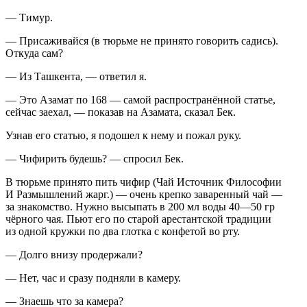
— Тимур.
— Присаживайся (в тюрьме не принято говорить садись).
Откуда сам?
— Из Ташкента, — ответил я.
— Это Азамат по 168 — самой распространённой статье,
сейчас заехал, — показав на Азамата, сказал Бек.
Узнав его статью, я подошел к нему и пожал руку.
— Чифирить будешь? — спросил Бек.
В тюрьме принято пить чифир (Чай Источник Философии
И Размышлений
жарг.
) — очень крепко заваренный чай —
за знакомство. Нужно высыпать в 200 мл воды 40—50 гр
чёрного чая. Пьют его по старой арестантской традиции
из одной кружки по два глотка с конфетой во рту.
— Долго внизу продержали?
— Нет, час и сразу подняли в камеру.
— Знаешь что за камера?