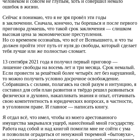
человеком и совсем не глупым, хоть и совершил немало
ошибок в жизни.
Сейчас я понимаю, что я не зря провёл эти годы
в заключении. Сначала, конечно, ты борешься и после первого
приговора думаешь, что такой срок заключения — слишком
высокая цена за экономические преступления.
Но со временем осознаёшь, что всё от Всевышнего, и что ты
должен пройти этот путь от нуля до свободы, который сделает
тебя лучше или же полностью сломает.
13 сентября 2021 года я получил первый приговор —
лишение свободы на восемь лет и три месяца. Срок немалый.
Если провести за решёткой более четырёх лет без нарушений,
то можно получить условно досрочное освобождение.
Собравшись с силами, полагаясь на свой разум и интуицию, я
составил для себя план развития и твёрдо решил развиваться
физически и духовно, накапливать знания и опыт, оттачивать
свою компетентность в юридических вопросах, в частности,
в уголовном праве. И главное — написать книгу.
Я отдал всё, что имел, чтобы из моего арестованного
имущества закрывался ущерб, нанесённый мной государству.
Работа над собой и над книгой помогли мне не сойти с ума
и позволили оградиться от ненужной тюремной «бытовухи»,
не замечать всех тех сомнительных личностей, которые меня