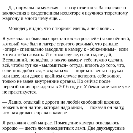
— Да, нормальная мужская — сразу ответил я. За год своего
заключения в следственном изоляторе я научился тюремному
жаргону и много чему ещё…
— Молодец, видно, что с тюрьмы едешь, а не с воли…
Я уже знал от бывалых арестантов «строгачей» (заключённый,
который уже был в лагере строгого режима), что раньше
«опера» специально заводили в камеру к «обиженным», если
хотели тебя сломать. И в этом случае, если ты, не дай,
Всевышний, попадёшь в такую камеру, тебе нужно сделать
всё, чтобы тут же «выломиться» оттуда, вплоть до того, что,
если понадобиться, «вскрыться» — порезать вены на руках
или шее, или даже в крайнем случае вспороть себе живот,
только не задев внутренние органы. Но сейчас после
переизбрания президента в 2016 году в Узбекистане такое уже
не практикуется.
— Ладно, отдыхай с дороги на любой свободной шконке,
можешь вон на той, которая надо мной, — показал он на ту,
что находилась справа в камере.
Я разложил свой матрас. Помещение камеры освещалось
хорошо — шесть люминесцентных ламп. Две двухъярусные