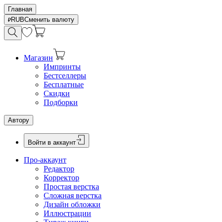
Главная
RUB
Сменить валюту
Магазин
Импринты
Бестселлеры
Бесплатные
Скидки
Подборки
Автору
Войти в аккаунт
Про-аккаунт
Редактор
Корректор
Простая верстка
Сложная верстка
Дизайн обложки
Иллюстрации