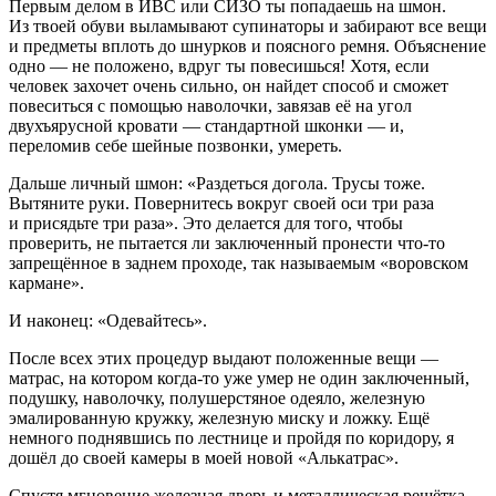
Первым делом в ИВС или СИЗО ты попадаешь на шмон.
Из твоей обуви выламывают супинаторы и забирают все вещи
и предметы вплоть до шнурков и поясного ремня. Объяснение
одно — не положено, вдруг ты повесишься! Хотя, если
человек захочет очень сильно, он найдет способ и сможет
повеситься с помощью наволочки, завязав её на угол
двухъярусной кровати — стандартной шконки — и,
переломив себе шейные позвонки, умереть.
Дальше личный шмон: «Раздеться догола. Трусы тоже.
Вытяните руки. Повернитесь вокруг своей оси три раза
и присядьте три раза». Это делается для того, чтобы
проверить, не пытается ли заключенный пронести что-то
запрещённое в заднем проходе, так называемым «воровском
кармане».
И наконец: «Одевайтесь».
После всех этих процедур выдают положенные вещи —
матрас, на котором когда-то уже умер не один заключенный,
подушку, наволочку, полушерстяное одеяло, железную
эмалированную кружку, железную миску и ложку. Ещё
немного поднявшись по лестнице и пройдя по коридору, я
дошёл до своей камеры в моей новой «Алькатрас».
Спустя мгновение железная дверь и металлическая решётка