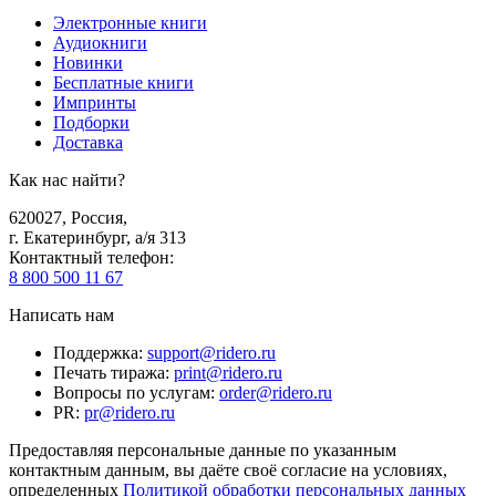
Электронные книги
Аудиокниги
Новинки
Бесплатные книги
Импринты
Подборки
Доставка
Как нас найти?
620027
,
Россия
,
г. Екатеринбург, а/я 313
Контактный телефон
:
8 800 500 11 67
Написать нам
Поддержка
:
support@ridero.ru
Печать тиража
:
print@ridero.ru
Вопросы по услугам
:
order@ridero.ru
PR
:
pr@ridero.ru
Предоставляя персональные данные по указанным
контактным данным, вы даёте своё согласие на условиях,
определенных
Политикой обработки персональных данных