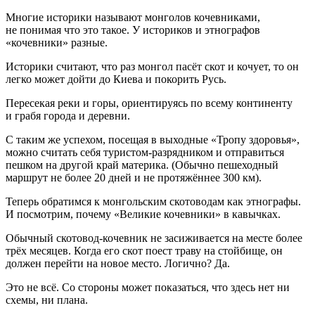
Многие историки называют монголов кочевниками,
не понимая что это такое. У историков и этнографов
«кочевники» разные.
Историки считают, что раз монгол пасёт скот и кочует, то он
легко может дойти до Киева и покорить Русь.
Пересекая реки и горы, ориентируясь по всему континенту
и грабя города и деревни.
С таким же успехом, посещая в выходные «Тропу здоровья»,
можно считать себя туристом-разрядником и отправиться
пешком на другой край материка. (Обычно пешеходный
маршрут не более 20 дней и не протяжённее 300 км).
Теперь обратимся к монгольским скотоводам как этнографы.
И посмотрим, почему «Великие кочевники» в кавычках.
Обычный скотовод-кочевник не засиживается на месте более
трёх месяцев. Когда его скот поест траву на стойбище, он
должен перейти на новое место. Логично? Да.
Это не всё. Со стороны может показаться, что здесь нет ни
схемы, ни плана.