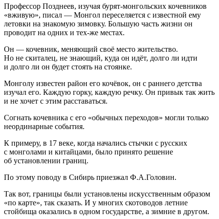
Профессор Позднеев, изучая бурят-монгольских кочевников
«вживую», писал — Монгол переселяется с известной ему
летовки на знакомую зимовку. Большую часть жизни он
проводит на одних и тех-же местах.
Он — кочевник, меняющий своё место жительство.
Но не скиталец, не знающий, куда он идёт, долго ли идти
и долго ли он будет стоять на стоянке.
Монголу известен район его кочёвок, он с раннего детства
изучал его. Каждую горку, каждую речку. Он привык так жить
и не хочет с этим расставаться.
Согнать кочевника с его «обычных переходов» могли только
неординарные события.
К примеру, в 17 веке, когда начались стычки с русских
с монголами и китайцами, было принято решение
об установлении границ.
По этому поводу в Сибирь приезжал Ф.А.Головин.
Так вот, границы были установлены искусственным образом
«по карте», так сказать. И у многих скотоводов летние
стойбища оказались в одном государстве, а зимние в другом.