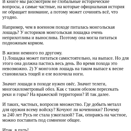
В книге мы рассмотрим не глобальные исторические
вопросы, а самые частные, на которые официальная история
не обращает внимание, а потому может сочинять всё, что
угодно.
Например, чем в военном походе питалась монгольская
лошадь? У историков монгольская лошадка очень
неприхотлива и вынослива. Поэтому она могла питаться
подножным кормом.
В жизни немного по другому.
1) Лошадка может питаться самостоятельно, на выпасе. Но для
этого она должна пастись весь день. Во время похода это
невозможно. 2) У монголов лошадь на таком выпасе к весне
становилась тощей и еле волочила ноги.
Значит лошади в походе нужен овёс. Значит телеги,
многокилометровый обоз. Как с таким обозом пересекать
реки и горы? На вражеской территории? И так далее.
И таких, частных, вопросов множество. Где добыть металл
для оружия всему войску? Кочуют ли кочевники? Почему
за 240 лет Русь не стала узкоглазой? Так, опираясь на частное,
можно поставить под сомнение общее.
Итак, в путь!