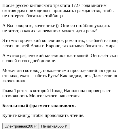
После русско-китайского трактата 1727 года многим
скотоводам приходилось принимать гражданство, чтобы
не потерять богатые стойбища.
А Вы говорите, кочевники)). Они со стойбищ уходить
не хотят, о каких завоеваниях может идти речь?
Это «исторический кочевник», романтик, с саблей наголо,
летит по всей Азии и Европе, захватывая богатства мира.
А «этнографический кочевник» настоящий. Он пасёт скот
в своей и соседней долине.
Может ли скотовод, поколениями просидевший «в одних
стенах», ехать грабить Русь? Как видим, нет. Даже если он
«кочевник».
Глава Третья. в которой Поход Наполеона опровергает
возможность Монгольского нашествия
Бесплатный фрагмент закончился.
Купите книгу, чтобы продолжить чтение.
Электронная
200
₽
Печатная
566
₽