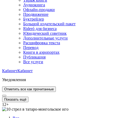
Тираж книги
Аудиокнига
Офлайн-продажи
Продвижение
Буктрейлер
Большой издательский пакет
Rideró для бизнеса
Юридический советник
Дополнительные услуги
Расшифровка текста
Перевод
Книги в аэропортах
Публикация
Все услуги
Кабинет
Кабинет
Уведомления
Отметить все как прочитанные
Показать ещё
12
+