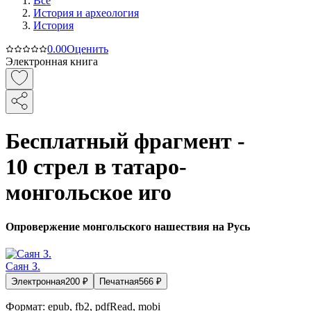
Все
История и археология
История
0.0
0
Оценить
Электронная книга
Бесплатный фрагмент -
10 стрел в татаро-
монгольское иго
Опровержение монгольского нашествия на Русь
Саян З.
Электронная
200
₽
Печатная
566
₽
Формат:
epub, fb2, pdfRead, mobi