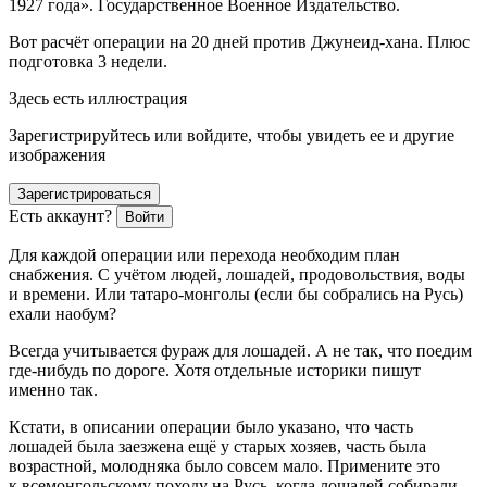
1927 года». Государственное Военное Издательство.
Вот расчёт операции на 20 дней против Джунеид-хана. Плюс
подготовка 3 недели.
Здесь есть иллюстрация
Зарегистрируйтесь или войдите, чтобы увидеть ее и другие
изображения
Зарегистрироваться
Есть аккаунт?
Войти
Для каждой операции или перехода необходим план
снабжения. С учётом людей, лошадей, продовольствия, воды
и времени. Или татаро-монголы (если бы собрались на Русь)
ехали наобум?
Всегда учитывается фураж для лошадей. А не так, что поедим
где-нибудь по дороге. Хотя отдельные историки пишут
именно так.
Кстати, в описании операции было указано, что часть
лошадей была заезжена ещё у старых хозяев, часть была
возрастной, молодняка было совсем мало. Примените это
к всемонгольскому походу на Русь, когда лошадей собирали