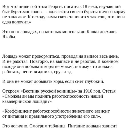
Вот что пишет об этом Георги, писатель 18 века, изучавший
быт бурят-монголов —
«для скота своего буряты ничего корму
не запасают. К исходу зимы скот становится так тощ, что ноги
едва волочит.»
Это он о лошадях, на которых монголы до Калки доехали.
Якобы.
Лошадь может прокормиться, проводя на выпасе весь день.
И не работая. Повторю, на выпасе и не работая. В военном
походе она добывать корм не может, потому что должна
работать, нести всадника, груз и тд.
И она не может добывать корм, если снег глубокий.
Откроем «Вестник русской конницы» за 1910 год. Статья
«Сможем ли мы поднять работоспособность нашей
кавалерийской лошади?»
«Коэффициент работоспособности животного зависит
от питания и правильного употребления его сил».
Это логично. Смотрим таблицы. Питание лошади зависит