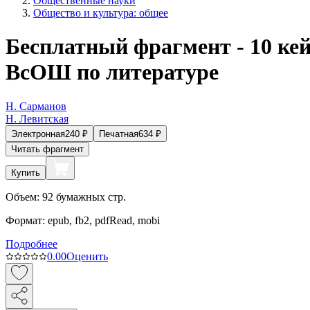
Общественные науки
Общество и культура: общее
Бесплатный фрагмент - 10 ке
ВсОШ по литературе
Н. Сарманов
Н. Левитская
Электронная
240
₽
Печатная
634
₽
Читать фрагмент
Купить
Объем:
92
бумажных стр.
Формат:
epub, fb2, pdfRead, mobi
Подробнее
0.0
0
Оценить