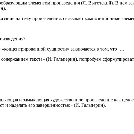
ообразующим элементом произведения (Л. Выготский). В нём за
н).
указание на тему произведения, связывает композиционные элеме
роизведения?
 «концентрированной сущности» заключается в том, что ….
м содержанием текста» (И. Гальперин), попробуем сформулирова
авляющая и замыкающая художественное произведение как целое
ст и наделять его завершённостью» (И. Гальперин).