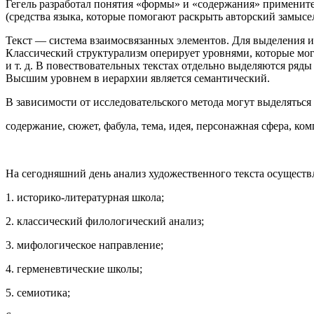
Гегель разработал понятия «формы» и «содержания» примените
(средства языка, которые помогают раскрыть авторский замысел
Текст — система взаимосвязанных элементов. Для выделения и
Классический структурализм оперирует уровнями, которые мо
и т. д. В повествовательных текстах отдельно выделяются ряд
Высшим уровнем в иерархии является семантический.
В зависимости от исследовательского метода могут выделяться
содержание, сюжет, фабула, тема, идея, персонажная сфера, ком
На сегодняшний день анализ художественного текста осуществ
1. историко-литературная школа;
2. классический филологический анализ;
3. мифологическое направление;
4. герменевтические школы;
5. семиотика;