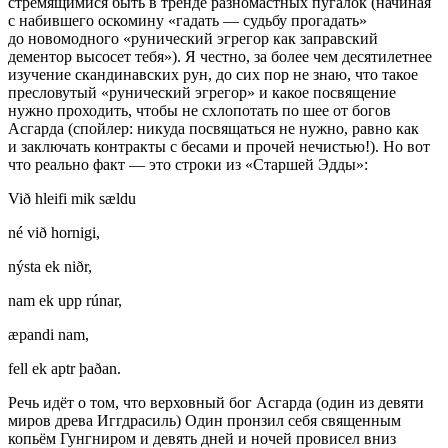
стремящимися быть в тренде разномастных пугалок (начиная
с набившего оскомину «гадать — судьбу прогадать»
до новомодного «рунический эгрегор как заправский
дементор высосет тебя»). Я честно, за более чем десят
илетн
ее
изучение скандинавских рун, до сих пор не знаю, что такое
пресловутый «рунический эгрегор» и какое посвящение
нужно проходить, чтобы не схлопотать по шее от богов
Асгарда (спойлер: никуда посвящаться не нужно, равно как
и заключать контракты с бесами и прочей нечистью!). Но вот
что реально факт — это строки из «Старшей Эдды»:
Við hleifi mik sældu
né við hornigi,
nýsta ek niðr,
nam ek upp rúnar,
æpandi nam,
fell ek aptr þaðan
.
Речь идёт о том, что верховный бог Асгарда (один из девяти
миров древа Иггдрасиль) Один пронзил себя священным
копьём Гунгниром и девять дней и ночей провисел вниз