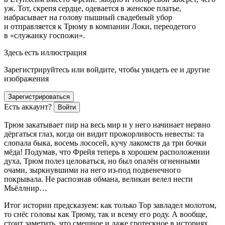
уж. Тот, скрепя сердце, одевается в женское платье,
набрасывает на голову пышный свадебный убор
и отправляется к Трюму в компании Локи, переодетого
в «служанку госпожи».
Здесь есть иллюстрация
Зарегистрируйтесь или войдите, чтобы увидеть ее и другие
изображения
Зарегистрироваться
Есть аккаунт?
Войти
Трюм закатывает пир на весь мир и у него начинает нервно
дёргаться глаз, когда он видит прожорливость невесты: та
слопала быка, восемь лососей, кучу лакомств да три бочки
мёда! Подумав, что Фрейя теперь в хорошем расположении
духа, Трюм полез
целов
аться, но был опалён огненными
очами, зыркнувшими на него из-под подвенечного
покрывала. Не распознав обмана, великан велел нести
Мьёллнир…
Итог истории предсказуем: как только Тор завладел молотом,
то снёс головы как Трюму, так и всему его роду. А вообще,
стоит заметить, что смешное и даже гротескное в историях