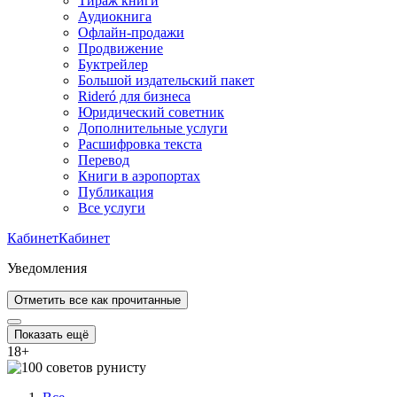
Тираж книги
Аудиокнига
Офлайн-продажи
Продвижение
Буктрейлер
Большой издательский пакет
Rideró для бизнеса
Юридический советник
Дополнительные услуги
Расшифровка текста
Перевод
Книги в аэропортах
Публикация
Все услуги
Кабинет
Кабинет
Уведомления
Отметить все как прочитанные
Показать ещё
18
+