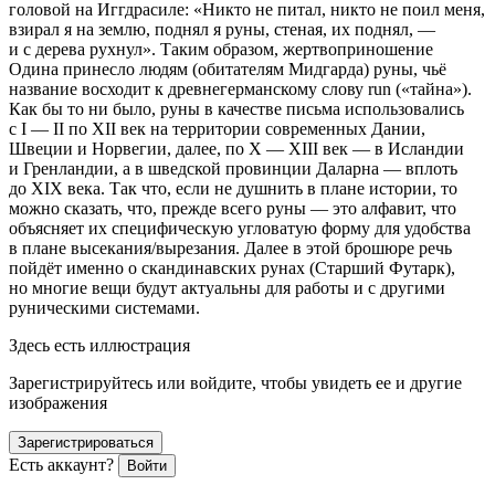
головой на Иггдрасиле: «Никто не питал, никто не поил меня,
взирал я на землю, поднял я руны, стеная, их поднял, —
и с дерева рухнул»
. Таким образом, жертвоприношение
Одина принесло людям (обитателям Мидгарда) руны, чьё
название восходит к древнегерманскому слову run («тайна»).
Как бы то ни было, руны в качестве письма использовались
с I — II по XII век на территории современных Дании,
Швеции и Норвегии, далее, по X — XIII век — в Исландии
и Гренландии, а в шведской провинции Даларна — вплоть
до XIX века. Так что, если не душнить в плане истории, то
можно сказать, что, прежде всего руны — это алфавит, что
объясняет их специфическую угловатую форму для удобства
в плане высекания/вырезания. Далее в этой брошюре речь
пойдёт именно о скандинавских рунах (Старший Футарк),
но многие вещи будут актуальны для работы и с другими
руническими системами.
Здесь есть иллюстрация
Зарегистрируйтесь или войдите, чтобы увидеть ее и другие
изображения
Зарегистрироваться
Есть аккаунт?
Войти