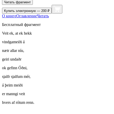
Читать фрагмент
Купить
электронную — 200 ₽
О книге
Оглавление
Читать
Бесплатный фрагмент
Veit ek, at ek hekk
vindgameiði á
nætr allar níu,
geiri undaðr
ok gefinn Óðni,
sjalfr sjalfum mér,
á þeim meiði
er manngi veit
hvers af rótum renn
.