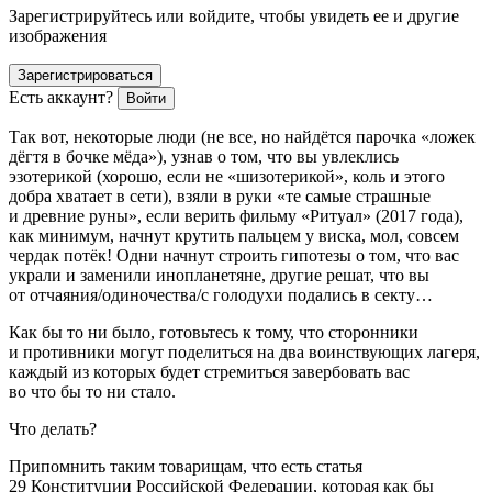
Зарегистрируйтесь или войдите, чтобы увидеть ее и другие
изображения
Зарегистрироваться
Есть аккаунт?
Войти
Так вот, некоторые люди (не все, но найдётся парочка «ложек
дёгтя в бочке мёда»), узнав о том, что вы увлеклись
эзотерикой (хорошо, если не «шизотерикой», коль и этого
добра хватает в сети), взяли в руки «те самые страшные
и древние руны», если верить ф
ильм
у «Ритуал» (2017 года),
как минимум, начнут крутить пальцем у виска, мол, совсем
чердак потёк! Одни начнут строить гипотезы о том, что вас
украли и заменили инопланетяне, другие решат, что вы
от отчаяния/одиночества/с голодухи подались в секту…
Как бы то ни было, готовьтесь к тому, что сторонники
и противники могут поделиться на два воинствующих лагеря,
каждый из которых будет стремиться завербовать вас
во что бы то ни стало.
Что делать?
Припомнить таким товарищам, что есть статья
29 Конституции
Росси
йской Федерации, которая как бы