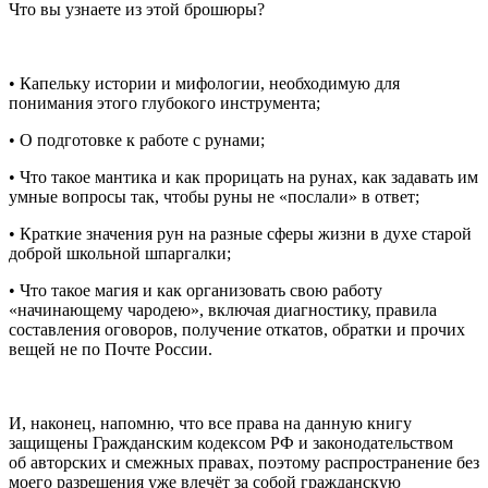
Что вы узнаете из этой брошюры?
• Капельку истории и мифологии, необходимую для
пон
иман
ия этого глубокого инструмента;
• О подготовке к работе с рунами;
• Что такое мантика и как прорицать на рунах, как задавать им
умные вопросы так, чтобы руны не «послали» в ответ;
• Краткие значения рун на разные сферы жизни в духе старой
доброй школьной шпаргалки;
• Что такое магия и как организовать свою работу
«начинающему чародею», включая диагностику, правила
составления оговоров, получение откатов, обратки и прочих
вещей не по Почте
Росси
и.
И, наконец, напомню, что
все права на данную книгу
защищены Гражданским кодексом РФ и законодательством
об авторских и смежных правах, поэтому распространение без
моего разрешения уже влечёт за собой гражданскую