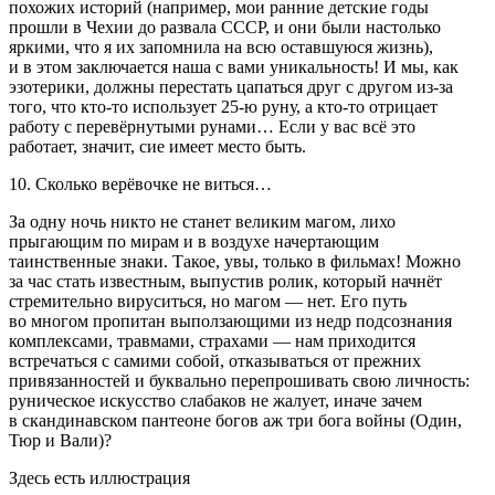
похожих историй (например, мои ранние детские годы
прошли в Чехии до развала СССР, и они были настолько
яркими, что я их запомнила на всю оставшуюся жизнь),
и в этом заключается наша с вами уникальность! И мы, как
эзотерики, должны перестать цапаться друг с другом из-за
того, что кто-то использует 25-ю руну, а кто-то отрицает
работу с перевёрнутыми рунами… Если у вас всё это
работает, значит, сие имеет место быть.
10. Сколько верёвочке не виться…
За одну ночь никто не станет великим магом, лихо
прыгающим по мирам и в воздухе начертающим
таинственные знаки. Такое, увы, только в фильмах! Можно
за час стать известным, выпустив ролик, который начнёт
стремительно вируситься, но магом — нет. Его путь
во многом пропитан выползающими из недр подсознания
комплексами, травмами, страхами — нам приходится
встречаться с самими собой, отказываться от прежних
привязанностей и буквально перепрошивать свою личность:
руническое искусство слабаков не жалует, иначе зачем
в скандинавском пантеоне богов аж три бога войны (Один,
Тюр и Вали)?
Здесь есть иллюстрация