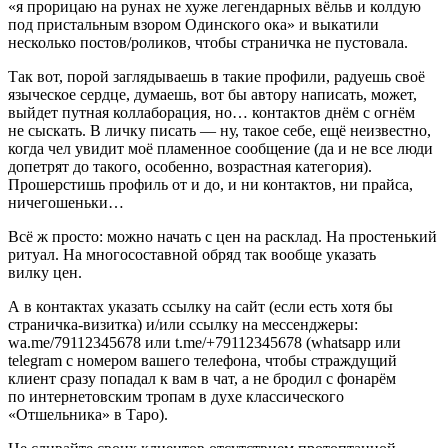
«я прорицаю на рунах не хуже легендарных вёльв и колдую
под пристальным взором Одинского ока» и выкатили
несколько постов/роликов, чтобы страничка не пустовала.
Так вот, порой заглядываешь в такие профили, радуешь своё
языческое сердце, думаешь, вот бы автору написать, может,
выйдет путная коллаборация, но… контактов днём с огнём
не сыскать. В личку писать — ну, такое себе, ещё неизвестно,
когда чел увидит моё пламенное сообщение (да и не все люди
допетрят до такого, особенно, возрастная категория).
Прошерстишь профиль от и до, и ни контактов, ни прайса,
ничегошеньки…
Всё ж просто: можно начать с цен на расклад. На простенький
ритуал. На многосоставной обряд так вообще указать
вилку цен.
А в контактах указать ссылку на сайт (если есть хотя бы
страничка-визитка) и/или ссылку на мессенджеры:
wa.me/79112345678 или t.me/+79112345678 (whatsapp или
telegram с номером вашего телефона, чтобы страждущий
клиент сразу попадал к вам в чат, а не бродил с фонарём
по инте
рне
товским тропам в духе классического
«Отшельника» в Таро).