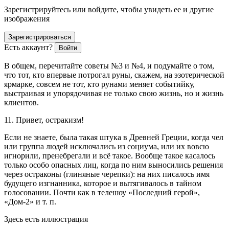
Зарегистрируйтесь или войдите, чтобы увидеть ее и другие
изображения
Зарегистрироваться
Есть аккаунт?
Войти
В общем, перечитайте советы №3 и №4, и подумайте о том,
что тот, кто впервые потрогал руны, скажем, на эзотерической
ярмарке, совсем не тот, кто рунами меняет событийку,
выстраивая и упорядочивая не только свою жизнь, но и жизнь
клиентов.
11. Привет, остракизм!
Если не знаете, была такая штука в Древней Греции, когда чел
или группа людей исключались из социума, или их вовсю
игнорили, пренебрегали и всё такое. Вообще такое касалось
только особо опасных лиц, когда по ним выносились решения
через остраконы (глиняные черепки): на них писалось имя
будущего изгнанника, которое и вытягивалось в тайном
голосовании. Почти как в телешоу «Последний герой»,
«Дом-2» и т. п.
Здесь есть иллюстрация