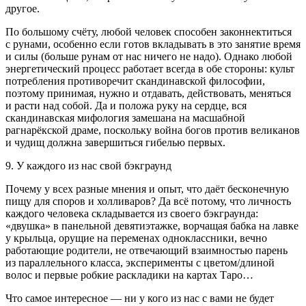
другое.
По
боль
шому счёту, любой человек способен законнектиться
с рунами, особенно если готов вкладывать в это занятие время
и силы (
боль
ше рунам от нас ничего не надо). Однако любой
энергетический процесс работает всегда в обе стороны: культ
потребления противоречит скандинавской философии,
поэтому принимая, нужно и отдавать, действовать, меняться
и расти над собой. Да и положа руку на сердце, вся
скандинавская мифология замешана на масшабной
рагнарёкской драме, поскольку
войн
а богов против великанов
и чудищ должна завершиться гибелью первых
.
9. У каждого из нас свой бэкграунд
Почему у всех разные мнения и опыт, что даёт бесконечную
пищу для споров и холливаров? Да всё потому, что личность
каждого человека складывается из своего бэкграунда:
«двушка» в панельной девятиэтажке, ворчащая бабка на лавке
у крыльца, орущие на переменах одноклассники, вечно
работающие родители, не отвечающий взаимностью парень
из параллельного класса, эксперименты с цветом/длиной
волос и первые робкие раскладики на картах Таро…
Что самое интересное — ни у кого из нас с вами не будет