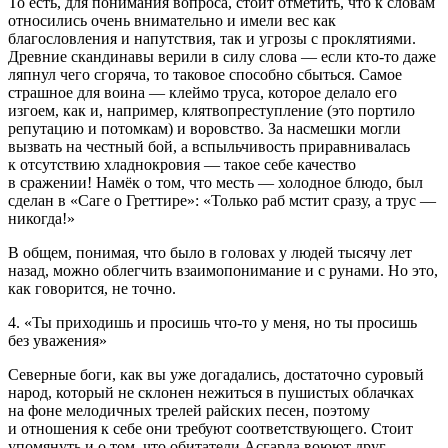
То есть, для пон
иман
ия вопроса, стоит отметить, что к словам
относились очень внимательно и имели вес как
благословления и напутствия, так и угрозы с проклятиями.
Древние скандинавы верили в силу слова — если кто-то даже
ляпнул чего сгоряча, то таковое способно сбыться. Самое
страшное для воина — клеймо труса, которое делало его
изгоем, как и, например, клятвопреступление (это портило
репутацию и потомкам) и воровство. За насмешки могли
вызвать на честный бой, а вспыльчивость приравнивалась
к отсутствию хладнокровия — такое себе качество
в сражении! Намёк о том, что месть — холодное блюдо, был
сделан в «Саге о Греттире»: «Только раб мстит сразу, а трус —
никогда!»
В общем, понимая, что было в головах у людей тысячу лет
назад, можно облегчить взаимопон
иман
ие и с рунами. Но это,
как говорится, не точно.
4. «Ты приходишь и просишь что-то у меня, но ты просишь
без уважения
»
Северные боги, как вы уже догадались, достаточно суровый
народ, который не склонен нежиться в пушистых облачках
на фоне мелодичных трелей райских песен, поэтому
и отношения к себе они требуют соответствующего. Стоит
упомянуть и о том, что обитатели Асгарда воюют друг