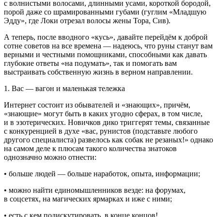
с волнистыми волосами, длинными усами, короткой бородой,
порой даже со шрамированными губами (гуглим «Младшую
Эдду», где Локи отрезал волосы жены Тора, Сив).
А теперь, после вводного «кусь», давайте перейдём к доброй
сотне советов на все времена — надеюсь, что руны станут вам
верными и честными помощниками, способными как давать
глубокие ответы «на подумать», так и помогать вам
выстраивать собственную жизнь в верном направлении.
1. Вас — вагон и маленькая тележка
Инте
рне
т состоит из обывателей и «знающих», причём,
«знающие» могут быть в каких угодно сферах, в том числе,
и в эзотерических. Новичков дико триггерят темы, связанные
с конкуренцией в духе «вас, рунистов (подставьте любого
другого специалиста) развелось как собак не резаных!» однако
на самом деле
к плюсам
такого количества знатоков
однозначно можно отнести:
•
боль
ше людей —
боль
ше наработок, опыта, информации;
• можно найти единомышленников везде: на форумах,
в соцсетях, на магических ярмарках и иже с ними;
• есть с кем подискутировать, в конце концов!