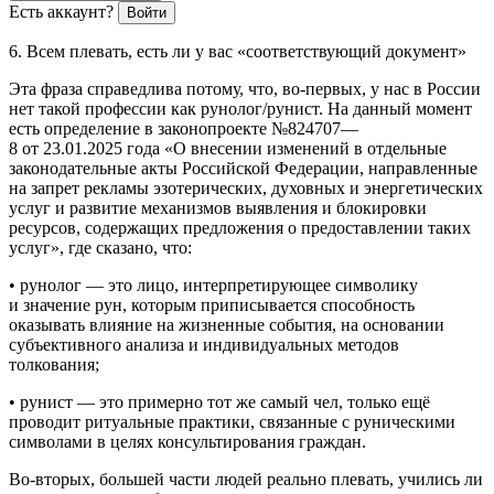
Есть аккаунт?
Войти
6. Всем плевать, есть ли у вас «соответствующий документ»
Эта фраза справедлива потому, что, во-первых, у нас в
России
нет такой профессии как рунолог/рунист
. На данный момент
есть определение в законопроекте №824707—
8 от 23.01.2025 года «О внесении изменений в отдельные
законодательные акты
Росси
йской Федерации, направленные
на запрет рекламы эзотерических, духовных и энергетических
услуг и развитие механизмов выявления и
блокировк
и
ресурсов, содержащих предложения о предоставлении таких
услуг», где сказано, что:
•
рунолог
— это лицо, интерпретирующее символику
и значение рун, которым приписывается способность
оказывать влияние на жизненные события, на основании
субъективного анализа и индивидуальных методов
толкования;
•
рунист
— это примерно тот же самый чел, только ещё
проводит ритуальные практики, связанные с руническими
символами в целях консультирования граждан.
Во-вторых,
боль
шей части людей реально плевать, учились ли