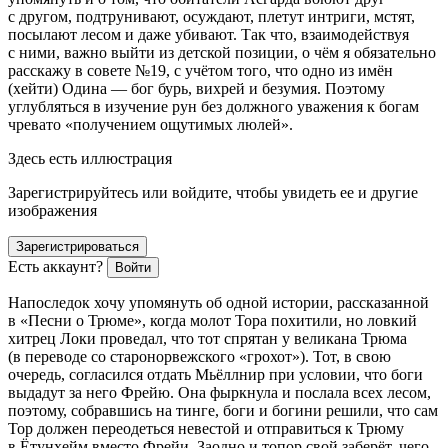
с другом, подтрунивают, осуждают, плетут интриги, мстят,
посылают лесом и даже убивают. Так что, взаимодействуя
с ними, важно выйти из детской позиции, о чём я обязательно
расскажу в совете №19, с учётом того, что одно из имён
(хейти) Одина — бог бурь, вихрей и безумия. Поэтому
углубляться в изучение рун без должного уважения к богам
чревато «получением ощутимых люлей».
Здесь есть иллюстрация
Зарегистрируйтесь или войдите, чтобы увидеть ее и другие
изображения
Зарегистрироваться
Есть аккаунт?
Войти
Напоследок хочу упомянуть об одной истории, рассказанной
в «Песни о Трюме», когда молот Тора похитили, но ловкий
хитрец Локи проведал, что тот спрятан у великана Трюма
(в переводе со старонорвежского «грохот»). Тот, в свою
очередь, согласился отдать Мьёллнир при условии, что боги
выдадут за него Фрейю. Она фыркнула и послала всех лесом,
поэтому, собравшись на тинге, боги и богини решили, что сам
Тор должен переодеться невестой и отправиться к Трюму
в Ётунхейм вместо Фрейи. Заодно и топор свой заберёт, чего