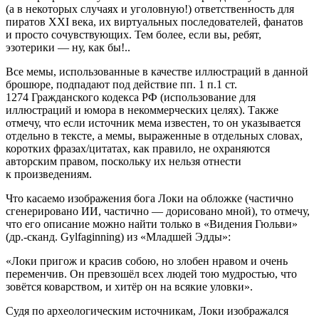
(а в некоторых случаях и уголовную!) ответственность
для
пиратов XXI века, их виртуальных последователей, фанатов
и просто сочувствующих. Тем более, если вы, ребят,
эзотерики — ну, как бы!..
Все мемы, использованные в качестве иллюстраций в данной
брошюре, подпадают под действие пп. 1 п.1 ст.
1274 Гражданского кодекса РФ (использование для
иллюстраций и юмора в некоммерческих целях). Также
отмечу, что если источник мема известен, то он указывается
отдельно в тексте, а мемы, выраженные в отдельных словах,
коротких фразах/цитатах, как правило, не охраняются
авторским правом, поскольку их нельзя отнести
к произведениям.
Что касаемо
изображения бога Локи на обложке
(частично
сгенерировано ИИ, частично — дорисовано мной), то отмечу,
что его описание можно найти только в «Видения Гюльви»
(др.-сканд. Gylfaginning) из «Младшей Эдды»:
«Локи пригож и красив собою, но злобен нравом и очень
переменчив. Он превзошёл всех людей тою мудростью, что
зовётся коварством, и хитёр он на всякие уловки».
Судя по археологическим источникам, Локи изображался