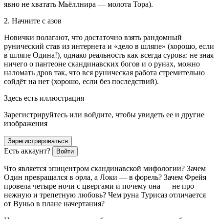
явно не хватать Мьёллнира
— молота Тора).
2. Начните с азов
Новички полагают, что достаточно взять рандомный
рунический став из инте
рне
та и «дело в шляпе» (хорошо, если
в шляпе Одина!), однако реальность как всегда сурова: не зная
ничего о пантеоне скандинавских богов и о рунах, можно
наломать дров так, что вся руническая работа стремительно
сойдёт на нет (хорошо, если без последствий).
Здесь есть иллюстрация
Зарегистрируйтесь или войдите, чтобы увидеть ее и другие
изображения
Зарегистрироваться
Есть аккаунт?
Войти
Что является эпицентром скандинавской мифологии? Зачем
Один превращался в орла, а Локи — в форель? Зачем Фрейя
провела четыре ночи с цвергами и почему она — не про
нежную и трепетную любовь? Чем руна Турисаз отличается
от Вуньо в плане начертания?