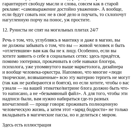
гарантирует свободу мысли и слова, совсем как в старой
рекламе: «самовыражение достойно уважения». А вообще,
если будут совать нос не в своё дело и поучать, то схлопочут
нагугленную порчу на понос, уж простите.
12. Рунисты не спят на могильных плитах 24/7
Речь о том, что, углубляясь в мантику и даже в магию, вы
не должны забывать о том, что вы — живой человек и быть
«отлетевшим» вам как бы не к лицу. Особенно, если вы
хотите заявить о себе в социальных сетях: здесь придётся,
помимо эзотерики, прокачивать в себе навыки блогера,
психолога, уже упомянутого выше маркетолога, дизайнера
и вообще человека-оркестра. Напомню, что многие «люди
творческие, возвышенные» всю эту материю терпеть не могут
(так как не разбираются и боятся), но если хотите, чтобы о вас
узнали — на вашей этикетке/витрине блога должно быть что-
то написано, а не «безымянный файл». А для того, чтобы эти
надписи были, вам нужно набираться где-то разных
впечатлений — проще говоря: проживать полноценную
человеческую жизнь, а затем этот «заряд бодрости» не только
вкладывать в магические пассы, но и делиться с миром.
Здесь есть иллюстрация