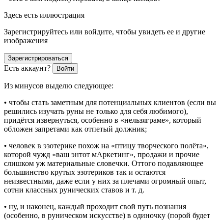
Здесь есть иллюстрация
Зарегистрируйтесь или войдите, чтобы увидеть ее и другие
изображения
Зарегистрироваться
Есть аккаунт?
Войти
Из
минусов
выделю следующее:
• чтобы стать заметным для потенциальных клиентов (если вы
решились изучать руны не только для себя любимого),
придётся извернуться, особенно в «нельзяграме», который
обложен запретами как отпетый должник;
• человек в эзотерике похож на «птицу творческого полёта»,
которой чужд «ваш энтот мАркетинг», продажи и прочие
слишком уж материальные словечки. Оттого подавляющее
боль
шинство крутых эзотериков так и остаются
неизвестными, даже если у них за плечами огромный опыт,
сотни классных рунических ставов и т. д.
• ну, и наконец, каждый проходит свой путь познания
(особенно, в руническом искусстве) в одиночку (порой будет