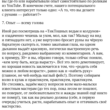
вы где-то или нарабатывали опыт самостоятельно по роликам
из
Yo
uTube. В конечном счете, нашего потенциального
клиента интересует только одно: «А то, что вы делаете
с рунами — работает?»
7. Опыт — всему голова
Иной раз посмотришь на «ТикТошных ведьм и колдунов»
и озадаченно чешешь за ухом, мол, как так? Мальцу на вид
и пятнадцати нет, а уже виртуозно бросает руны на чёрную
бархатную скатерть и, томно закатывая глаза, на одном
дыхании выдаёт красивую, логически выстроенную речь
по вопросу, рандомно выбранному из комментариев. А вам,
к примеру, 30+ и вы, образно говоря, только сейчас поняли,
«кем хочу быть, когда вырасту». Всё это люто демотивирует,
но хорошая новость заключается в том, что «родить себя
можно в любом возрасте», равно как и «набить руку»
(главное, не чей-нибудь наглый фейс!). Поэтому собираем
волю в кулак и практикуем, практикуем, практикуем.
Не стесняясь, задаём массу вопросов всем мало-мальски
известным мастерам (до тех пор, пока лесом не пошлют,
но поверьте, от любознательности и жажды знаний ещё никто
не помер!), так как вы реально должны (себе, в первую
очередь) учиться, расти, нарабатывать опыт и оттачивать своё
мастерство.