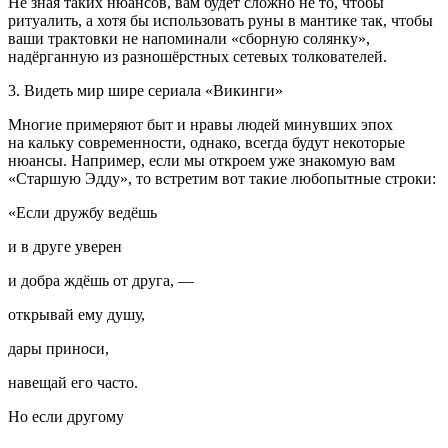
Не зная таких нюа
нсо
в, вам будет сложно не то, чтобы
ритуалить, а хотя бы использовать руны в мантике так, чтобы
ваши трактовки не напоминали «сборную солянку»,
надёрганную из разношёрстных сетевых толкователей.
3. Видеть мир шире сериала «Викинги»
Многие примеряют быт и нравы людей минувших эпох
на кальку современности, однако, всегда будут некоторые
нюансы. Например, если мы откроем уже знакомую вам
«Старшую Эдду», то встретим вот такие любопытные строки:
«Если дружбу ведёшь
и в друге уверен
и добра ждёшь от друга, —
открывай ему душу,
дары приноси,
навещай его часто.
Но если другому