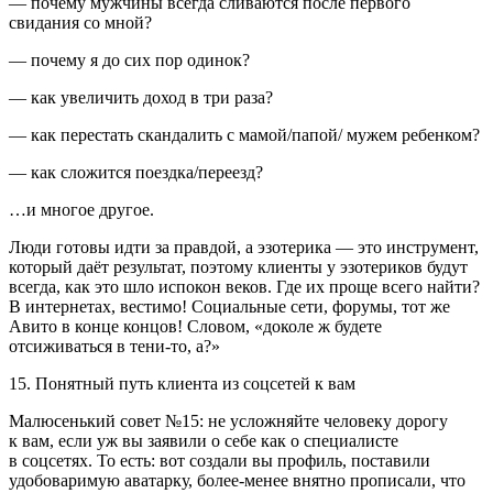
— почему мужчины всегда сливаются после первого
свидания со мной?
— почему я до сих пор одинок?
— как увеличить доход в три раза?
— как перестать скандалить с мамой/папой/ мужем ребенком?
— как сложится поездка/переезд?
…и многое другое.
Люди готовы идти за правдой, а эзотерика — это инструмент,
который даёт результат, поэтому клиенты у эзотериков будут
всегда, как это шло испокон веков. Где их проще всего найти?
В инте
рне
тах, вестимо! Социальные сети, форумы, тот же
Авито в конце концов! Словом, «доколе ж будете
отсиживаться в тени-то, а?»
15. Понятный путь клиента из соцсетей к вам
Малюсенький совет №15: не усложняйте человеку дорогу
к вам, если уж вы заявили о себе как о специалисте
в соцсетях. То есть: вот создали вы профиль, поставили
удобоваримую аватарку, более-менее внятно прописали, что