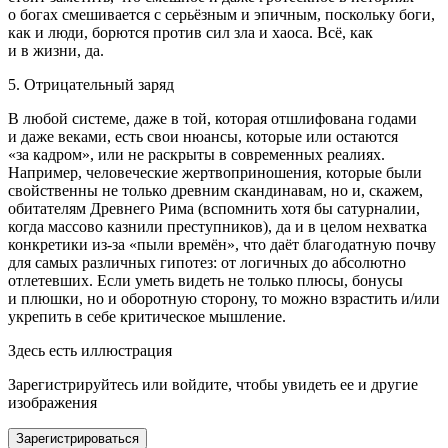
о богах смешивается с серьёзным и эпичным, поскольку боги,
как и люди, борются против сил зла и хаоса. Всё, как
и в жизни, да.
5. Отрицательный заряд
В любой системе, даже в той, которая отшлифована годами
и даже веками, есть свои нюансы, которые или остаются
«за кадром», или не раскрыты в современных реалиях.
Например, человеческие жертвоприношения, которые были
свойственны не только древним скандинавам, но и, скажем,
обитателям Древнего Рима (вспомнить хотя бы сатурналии,
когда массово казнили преступников), да и в целом нехватка
конкретики из-за «пыли времён», что даёт благодатную почву
для самых различных гипотез: от логичных до абсолютно
отлетевших. Если уметь видеть не только плюсы, бонусы
и плюшки, но и оборотную сторону, то можно взрастить и/или
укрепить в себе критическое мышление.
Здесь есть иллюстрация
Зарегистрируйтесь или войдите, чтобы увидеть ее и другие
изображения
Зарегистрироваться