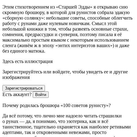
Этим стихотворением из «Старшей Эдды» я открываю сию
скромную брошюру, в которой для рунистов собрала эдакую
«сборную солянку»: не
боль
шие советы, способные облегчить
работу с рунами даже нулевым новичкам. Смысл этой
не
боль
шой книжки в том, чтобы развеять основные страхи,
сомнения, предрассудки и суеверия, поэтому писала я её
максимально простым языком с некоторым использованием
сленга (живём ж в эпоху «энтих интернэтов ваших») и даже
без единого матюка.
Здесь есть иллюстрация
Зарегистрируйтесь или войдите, чтобы увидеть ее и другие
изображения
Зарегистрироваться
Есть аккаунт?
Войти
Почему родилась брошюра «100 советов рунисту»?
Да всё потому, что лично мне надоело читать страшилки
о рунах — да, я понимаю, что эзотерика, как и всё
таинственное, тщательно охраняется как наиболее ретивыми
адептами, так и откровенными невежами, просто