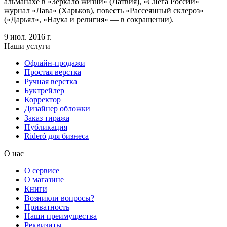
альманахе в «Зеркало жизни» (Латвия), «Снега России»
журнал «Лава» (Харьков), повесть «Рассеянный склероз»
(«Дарьял», «Наука и религия» — в сокращении).
9 июл. 2016 г.
Наши услуги
Офлайн-продажи
Простая верстка
Ручная верстка
Буктрейлер
Корректор
Дизайнер обложки
Заказ тиража
Публикация
Rideró для бизнеса
О нас
О сервисе
О магазине
Книги
Возникли вопросы?
Приватность
Наши преимущества
Реквизиты