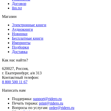
Договор
llm.txt
Магазин
Электронные книги
Аудиокниги
Новинки
Бесплатные книги
Импринты
Подборки
Доставка
Как нас найти?
620027
,
Россия
,
г. Екатеринбург, а/я 313
Контактный телефон
:
8 800 500 11 67
Написать нам
Поддержка
:
support@ridero.ru
Печать тиража
:
print@ridero.ru
Вопросы по услугам
:
order@ridero.ru