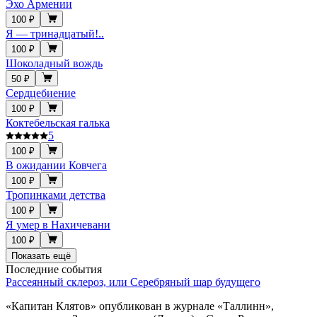
Эхо Армении
100 ₽
Я — тринадцатый!..
100 ₽
Шоколадный вождь
50 ₽
Сердцебиение
100 ₽
Коктебельская галька
5
100 ₽
В ожидании Ковчега
100 ₽
Тропинками детства
100 ₽
Я умер в Нахичевани
100 ₽
Показать ещё
Последние события
Рассеянный склероз, или Серебряный шар будущего
«Капитан Клятов» опубликован в журнале «Таллинн»,