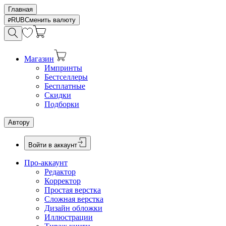
Главная
RUB
Сменить валюту
Магазин
Импринты
Бестселлеры
Бесплатные
Скидки
Подборки
Автору
Войти в аккаунт
Про-аккаунт
Редактор
Корректор
Простая верстка
Сложная верстка
Дизайн обложки
Иллюстрации