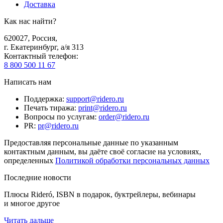
Доставка
Как нас найти?
620027
,
Россия
,
г. Екатеринбург, а/я 313
Контактный телефон
:
8 800 500 11 67
Написать нам
Поддержка
:
support@ridero.ru
Печать тиража
:
print@ridero.ru
Вопросы по услугам
:
order@ridero.ru
PR
:
pr@ridero.ru
Предоставляя персональные данные по указанным
контактным данным, вы даёте своё согласие на условиях,
определенных
Политикой обработки персональных данных
Последние новости
Плюсы Rideró, ISBN в подарок, буктрейлеры, вебинары
и многое другое
Читать дальше