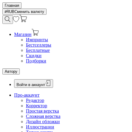
Главная
RUB
Сменить валюту
Магазин
Импринты
Бестселлеры
Бесплатные
Скидки
Подборки
Автору
Войти в аккаунт
Про-аккаунт
Редактор
Корректор
Простая верстка
Сложная верстка
Дизайн обложки
Иллюстрации