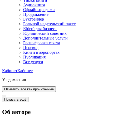
Тираж книги
Аудиокнига
Офлайн-продажи
Продвижение
Буктрейлер
Большой издательский пакет
Rideró для бизнеса
Юридический советник
Дополнительные услуги
Расшифровка текста
Перевод
Книги в аэропортах
Публикация
Все услуги
Кабинет
Кабинет
Уведомления
Отметить все как прочитанные
Показать ещё
Об авторе