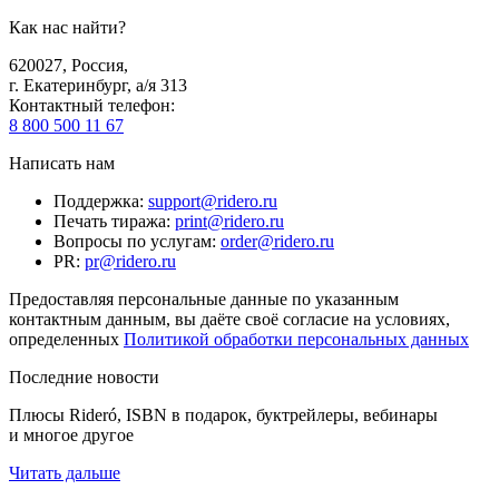
Как нас найти?
620027
,
Россия
,
г. Екатеринбург, а/я 313
Контактный телефон
:
8 800 500 11 67
Написать нам
Поддержка
:
support@ridero.ru
Печать тиража
:
print@ridero.ru
Вопросы по услугам
:
order@ridero.ru
PR
:
pr@ridero.ru
Предоставляя персональные данные по указанным
контактным данным, вы даёте своё согласие на условиях,
определенных
Политикой обработки персональных данных
Последние новости
Плюсы Rideró, ISBN в подарок, буктрейлеры, вебинары
и многое другое
Читать дальше