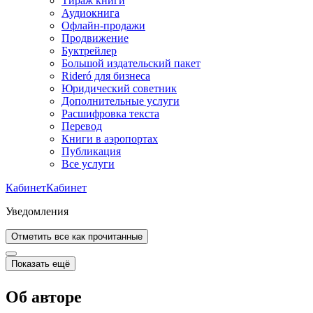
Тираж книги
Аудиокнига
Офлайн-продажи
Продвижение
Буктрейлер
Большой издательский пакет
Rideró для бизнеса
Юридический советник
Дополнительные услуги
Расшифровка текста
Перевод
Книги в аэропортах
Публикация
Все услуги
Кабинет
Кабинет
Уведомления
Отметить все как прочитанные
Показать ещё
Об авторе