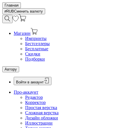
Главная
RUB
Сменить валюту
Магазин
Импринты
Бестселлеры
Бесплатные
Скидки
Подборки
Автору
Войти в аккаунт
Про-аккаунт
Редактор
Корректор
Простая верстка
Сложная верстка
Дизайн обложки
Иллюстрации