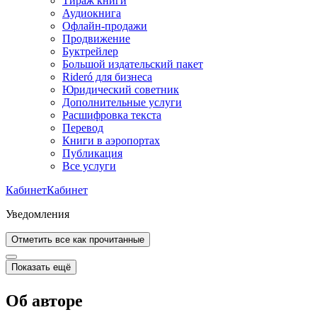
Тираж книги
Аудиокнига
Офлайн-продажи
Продвижение
Буктрейлер
Большой издательский пакет
Rideró для бизнеса
Юридический советник
Дополнительные услуги
Расшифровка текста
Перевод
Книги в аэропортах
Публикация
Все услуги
Кабинет
Кабинет
Уведомления
Отметить все как прочитанные
Показать ещё
Об авторе