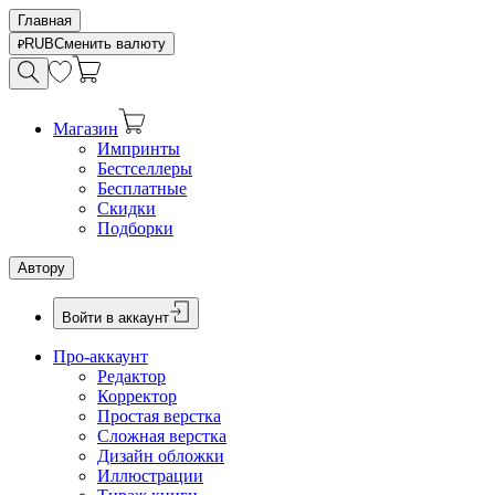
Главная
RUB
Сменить валюту
Магазин
Импринты
Бестселлеры
Бесплатные
Скидки
Подборки
Автору
Войти в аккаунт
Про-аккаунт
Редактор
Корректор
Простая верстка
Сложная верстка
Дизайн обложки
Иллюстрации