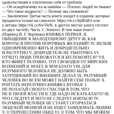
удовольствиям и отвлечении себя от проблем
— Об оскорблениях из-за ошибки — Плохих людей не бывает
— Что такое мудрость? — Почему мы гневаемся?
— Заключение Третья часть книги входит в издания, которые
продаются только на самолите: https://vk.cc/6pBQ8A или
у автора: https://vk.cc/6w5SrN, в других местах книга состоит
из двух частей). Часть 3. Эпиктет. В чем наше благо?
(Перевод В. Г. Черткова) КНИЖКА ПЕРВАЯ. II.
ОБРАЩЕНИЕ К МАЛОДУШНОМУ ДРУГУ III. КАК
БОРОТЬСЯ ПРОТИВ ПОРОЧНЫХ ЖЕЛАНИЙ? IV. НЕЛЬЗЯ
ОДНОВРЕМЕННО ЖИТЬ И ДОБРОДЕТЕЛЬНО
И РАСПУТНО V. ДОБРОДЕТЕЛЬ НЕ УБЫТОЧНА VI.
ОТЧЕГО ЛЮДИ ТРЕВОЖАТСЯ И БЕСПОКОЯТСЯ? VII.
КТО ЖИВЕТ РАЗУМНО, ТОТ СВОБОДЕН ОТ МИРСКИХ
ВОЛНЕНИЙ И ЗНАЕТ, В ЧЕМ БЛАГО VIII. ДЛЯ
РАЗУМНОГО ЧЕЛОВЕКА НЕ ДОЛЖНО БЫТЬ
ЗАТРУДНЕНИЙ ВО ВНЕШНИХ ДЕЛАХ IX. РАЗУМНЫЙ
ЧЕЛОВЕК ВО ВСЕМ МОЖЕТ НАЙТИ СЕБЕ ПОЛЬЗУ X.
РОПТАТЬ НЕРАЗУМНО КНИЖКА ВТОРАЯ. I.
НЕ ПОЛАГАЙ СВОЕГО СЧАСТЬЯ В ТОМ, ЧТО
НЕ В ТВОЕЙ ВЛАСТИ II. ГДЕ НАДО ИСКАТЬ БЛАГО? III.
ЧТО СЛЕДУЕТ И ЧЕГО НЕ СЛЕДУЕТ БОЯТЬСЯ? IV.
РАЗУМНЫЙ ЧЕЛОВЕК НЕ СТАНЕТ ОГОРЧАТЬСЯ
ЛЮДСКОЙ МОЛВОЙ И НЕ БУДЕТ ЗАВИДОВАТЬ ЛЮДЯМ
V. О ПЕРЕНЕСЕНИИ ОБИД VI. О ТОМ, ЧТО МЫ МОЖЕМ