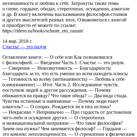
антинаивность и любовь к себе. Затронуты также темы
о гневе, гордыне, обидах, стереотипах, осуждении, алкоголе
и др. В книгу включены высказывания философов-стоиков
и других мыслителей разных эпох. Ознакомиться с книгой
и приобрести её можете по ссылке:
https://ridero.ru/books/schaste_eto_razum/
14 мар. 2018 г.
Счастье — это разум
Оглавление книги: — О себе или Как познакомился
с философией. — Введение Часть 1. Счастье — это разум.
— Смирение — Невозмутимость — Благодарность:
благодарить за то, что есть умение во всем находить плюсы
— Готовность ко всему (антинаивность) — Любовь к себе
(самоуважение) — Итог. Часть 2. Исследование чувств,
поступков людей и другие рассуждения. — Почему
обижаются на правду? Что такое обида? — Два вида стыда.
Чувства истинные и навязанные — Почему люди пьют
алкоголь? — О спорах. Рождается ли в них истина?
— Некрасиво = Непривычно — Про гордость от достижения
чего-либо и осуждение других — О стереотипах
и межнациональной неприязни — Что такое философия?
Зачем она нужна? Чем занимается философ? — Гордыня —
это комлекс неполноценности. — О стремлении к физическим