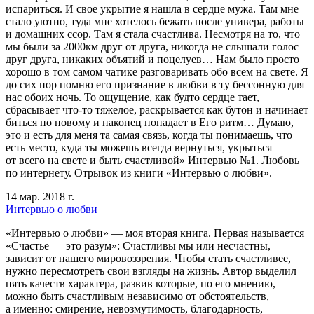
испариться. И свое укрытие я нашла в сердце мужа. Там мне
стало уютно, туда мне хотелось бежать после универа, работы
и домашних ссор. Там я стала счастлива. Несмотря на то, что
мы были за 2000км друг от друга, никогда не слышали голос
друг друга, никаких объятий и поцелуев… Нам было просто
хорошо в том самом чатике разговаривать обо всем на свете. Я
до сих пор помню его признание в любви в ту бессонную для
нас обоих ночь. То ощущение, как будто сердце тает,
сбрасывает что-то тяжелое, раскрывается как бутон и начинает
биться по новому и наконец попадает в Его ритм… Думаю,
это и есть для меня та самая связь, когда ты понимаешь, что
есть место, куда ты можешь всегда вернуться, укрыться
от всего на свете и быть счастливой» Интервью №1. Любовь
по интернету. Отрывок из книги «Интервью о любви».
14 мар. 2018 г.
Интервью о любви
«Интервью о любви» — моя вторая книга. Первая называется
«Счастье — это разум»: Счастливы мы или несчастны,
зависит от нашего мировоззрения. Чтобы стать счастливее,
нужно пересмотреть свои взгляды на жизнь. Автор выделил
пять качеств характера, развив которые, по его мнению,
можно быть счастливым независимо от обстоятельств,
а именно: смирение, невозмутимость, благодарность,