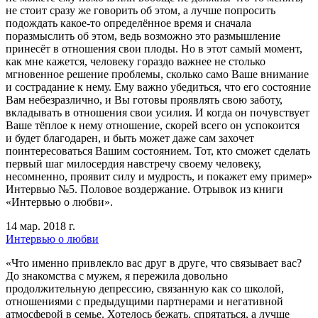
не стоит сразу же говорить об этом, а лучше попросить
подождать какое-то определённое время и сначала
поразмыслить об этом, ведь возможно это размышление
принесёт в отношения свои плоды. Но в этот самый момент,
как мне кажется, человеку гораздо важнее не столько
мгновенное решение проблемы, сколько само Ваше внимание
и сострадание к нему. Ему важно убедиться, что его состояние
Вам небезразлично, и Вы готовы проявлять свою заботу,
вкладывать в отношения свои усилия. И когда он почувствует
Ваше тёплое к нему отношение, скорей всего он успокоится
и будет благодарен, и быть может даже сам захочет
поинтересоваться Вашим состоянием. Тот, кто сможет сделать
первый шаг милосердия навстречу своему человеку,
несомненно, проявит силу и мудрость, и покажет ему пример»
Интервью №5. Половое воздержание. Отрывок из книги
«Интервью о любви».
14 мар. 2018 г.
Интервью о любви
«Что именно привлекло вас друг в друге, что связывает вас?
До знакомства с мужем, я пережила довольно
продолжительную депрессию, связанную как со школой,
отношениями с предыдущими партнерами и негативной
атмосферой в семье. Хотелось бежать, спрятаться, а лучше