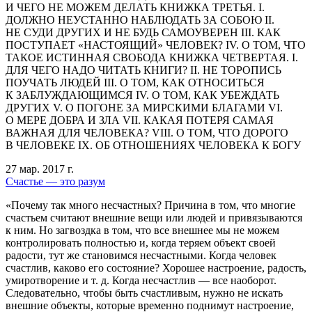
И ЧЕГО НЕ МОЖЕМ ДЕЛАТЬ КНИЖКА ТРЕТЬЯ. I.
ДОЛЖНО НЕУСТАННО НАБЛЮДАТЬ ЗА СОБОЮ II.
НЕ СУДИ ДРУГИХ И НЕ БУДЬ САМОУВЕРЕН III. КАК
ПОСТУПАЕТ «НАСТОЯЩИЙ» ЧЕЛОВЕК? IV. О ТОМ, ЧТО
ТАКОЕ ИСТИННАЯ СВОБОДА КНИЖКА ЧЕТВЕРТАЯ. I.
ДЛЯ ЧЕГО НАДО ЧИТАТЬ КНИГИ? II. НЕ ТОРОПИСЬ
ПОУЧАТЬ ЛЮДЕЙ III. О ТОМ, КАК ОТНОСИТЬСЯ
К ЗАБЛУЖДАЮЩИМСЯ IV. О ТОМ, КАК УБЕЖДАТЬ
ДРУГИХ V. О ПОГОНЕ ЗА МИРСКИМИ БЛАГАМИ VI.
О МЕРЕ ДОБРА И ЗЛА VII. КАКАЯ ПОТЕРЯ САМАЯ
ВАЖНАЯ ДЛЯ ЧЕЛОВЕКА? VIII. О ТОМ, ЧТО ДОРОГО
В ЧЕЛОВЕКЕ IX. ОБ ОТНОШЕНИЯХ ЧЕЛОВЕКА К БОГУ
27 мар. 2017 г.
Счастье — это разум
«Почему так много несчастных? Причина в том, что многие
счастьем считают внешние вещи или людей и привязываются
к ним. Но загвоздка в том, что все внешнее мы не можем
контролировать полностью и, когда теряем объект своей
радости, тут же становимся несчастными. Когда человек
счастлив, каково его состояние? Хорошее настроение, радость,
умиротворение и т. д. Когда несчастлив — все наоборот.
Следовательно, чтобы быть счастливым, нужно не искать
внешние объекты, которые временно поднимут настроение,