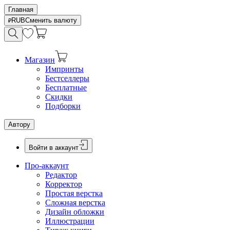
Главная
RUB
Сменить валюту
Магазин
Импринты
Бестселлеры
Бесплатные
Скидки
Подборки
Автору
Войти в аккаунт
Про-аккаунт
Редактор
Корректор
Простая верстка
Сложная верстка
Дизайн обложки
Иллюстрации