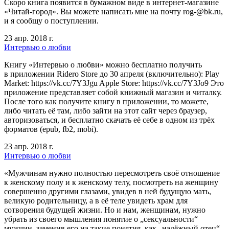
Скоро книга появится в бумажном виде в интернет-магазине
«Читай-город». Вы можете написать мне на почту rog-@bk.ru,
и я сообщу о поступлении.
23 апр. 2018 г.
Интервью о любви
Книгу «Интервью о любви» можно бесплатно получить
в приложении Ridero Store до 30 апреля (включительно): Play
Market: https://vk.cc/7Y3Jgu Apple Store: https://vk.cc/7Y3Jo9 Это
приложение представляет собой книжный магазин и читалку.
После того как получите книгу в приложении, то можете,
либо читать её там, либо зайти на этот сайт через браузер,
авторизоваться, и бесплатно скачать её себе в одном из трёх
форматов (epub, fb2, mobi).
23 апр. 2018 г.
Интервью о любви
«Мужчинам нужно полностью пересмотреть своё отношение
к женскому полу и к женскому телу, посмотреть на женщину
совершенно другими глазами, увидев в ней будущую мать,
великую родительницу, а в её теле увидеть храм для
сотворения будущей жизни. Но и нам, женщинам, нужно
убрать из своего мышления понятие о „сексуальности“
мужчин, заменив его на такие понятия, как „надёжный отец“,