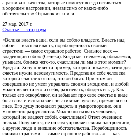
а развивать качества, которые помогут всегда оставаться
в хорошем настроении, независимо от каких-либо
обстоятельств» Отрывок из книги.
27 мар. 2017 г.
Счастье — это разум
«Велика власть ваша, если вы собою владеете. Власть над
собой — высшая власть, порабощенность своими
страстями — самое страшное рабство. Сильнее всех —
владеющий собою (Сенека). Когда мы гневаемся, обижаемся,
унываем, боимся чего-то, счастливы ли мы в этот момент?
Вряд ли. Хочу привести пример, который покажет, зачем для
счастья нужна невозмутимость. Представим себе человека,
который счастлив оттого, что он богат. При этом он
совершенно не умеет управлять своими эмоциями, и любой
может вывести его из себя, разгневать, обидеть и т. д. Как
только его оскорбляют, он забывает про свое счастье в виде
богатства и испытывает негативные чувства, прежде всего
гнев. Его душу покидают радость и умиротворение, они
мгновенно разрушаются. Можно ли назвать человека,
который не владеет собой, счастливым? Ответ очевиден:
нельзя. Получается, не он сам управляет своим настроением,
а другие люди и внешние обстоятельства. Порабощенность
своими страстями — самое страшное рабство…» — как