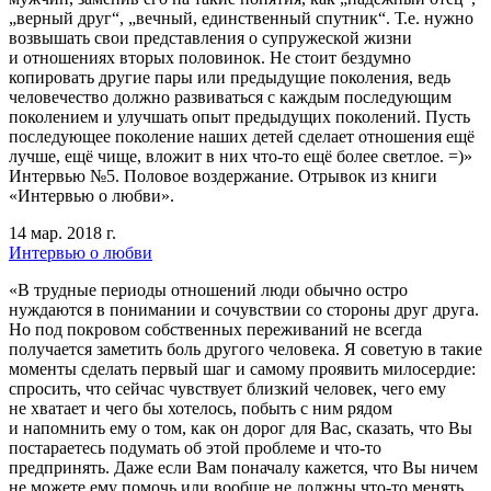
„верный друг“, „вечный, единственный спутник“. Т.е. нужно
возвышать свои представления о супружеской жизни
и отношениях вторых половинок. Не стоит бездумно
копировать другие пары или предыдущие поколения, ведь
человечество должно развиваться с каждым последующим
поколением и улучшать опыт предыдущих поколений. Пусть
последующее поколение наших детей сделает отношения ещё
лучше, ещё чище, вложит в них что-то ещё более светлое. =)»
Интервью №5. Половое воздержание. Отрывок из книги
«Интервью о любви».
14 мар. 2018 г.
Интервью о любви
«В трудные периоды отношений люди обычно остро
нуждаются в понимании и сочувствии со стороны друг друга.
Но под покровом собственных переживаний не всегда
получается заметить боль другого человека. Я советую в такие
моменты сделать первый шаг и самому проявить милосердие:
спросить, что сейчас чувствует близкий человек, чего ему
не хватает и чего бы хотелось, побыть с ним рядом
и напомнить ему о том, как он дорог для Вас, сказать, что Вы
постараетесь подумать об этой проблеме и что-то
предпринять. Даже если Вам поначалу кажется, что Вы ничем
не можете ему помочь или вообще не должны что-то менять,