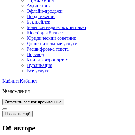
Тираж книги
Аудиокнига
Офлайн-продажи
Продвижение
Буктрейлер
Большой издательский пакет
Rideró для бизнеса
Юридический советник
Дополнительные услуги
Расшифровка текста
Перевод
Книги в аэропортах
Публикация
Все услуги
Кабинет
Кабинет
Уведомления
Отметить все как прочитанные
Показать ещё
Об авторе