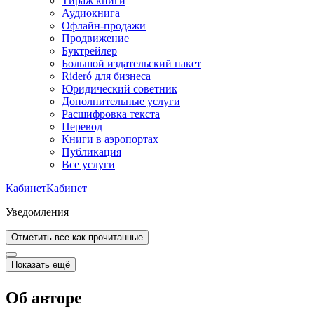
Тираж книги
Аудиокнига
Офлайн-продажи
Продвижение
Буктрейлер
Большой издательский пакет
Rideró для бизнеса
Юридический советник
Дополнительные услуги
Расшифровка текста
Перевод
Книги в аэропортах
Публикация
Все услуги
Кабинет
Кабинет
Уведомления
Отметить все как прочитанные
Показать ещё
Об авторе