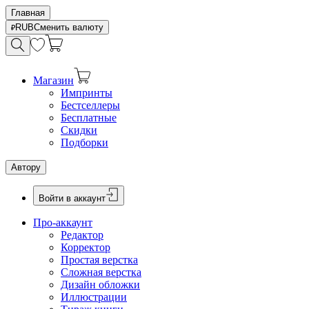
Главная
RUB
Сменить валюту
Магазин
Импринты
Бестселлеры
Бесплатные
Скидки
Подборки
Автору
Войти в аккаунт
Про-аккаунт
Редактор
Корректор
Простая верстка
Сложная верстка
Дизайн обложки
Иллюстрации