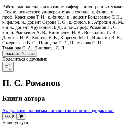
Работа выполнена коллективом кафедры иностранных языков
«Технологического университета» в составе: к. филол. н.,
проф. Красикова Т. И., к. филол. н., доцент Бондаренко Т. Н.,
к. филол. н., доцент Серова Т. О., к. филол. н., Атрохин А. М.,
к.п.н., доцент Арутюнян Д. Д., д.п.н., проф. Романов П. С.,
к.п. н. Рынкевич А. В., Виниченко Н. В., Воеводина И. В.,
Демская Н. В., Когтева Е. В., Кюрегян М. П., Никитин В. В.,
Ожерельева В. С., Прищепа Е. Э., Пермякова С. П.,
Туманова С. А., Чистякова С. Л.
Показать больше
Поделиться с друзьями
П. С. Романов
Книги автора
Актуальные проблемы лингвистики и лингводидактики
685 ₽
Наши услуги