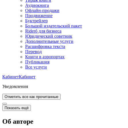
Тираж книги
Аудиокнига
Офлайн-продажи
Продвижение
Буктрейлер
Большой издательский пакет
Rideró для бизнеса
Юридический советник
Дополнительные услуги
Расшифровка текста
Перевод
Книги в аэропортах
Публикация
Все услуги
Кабинет
Кабинет
Уведомления
Отметить все как прочитанные
Показать ещё
Об авторе