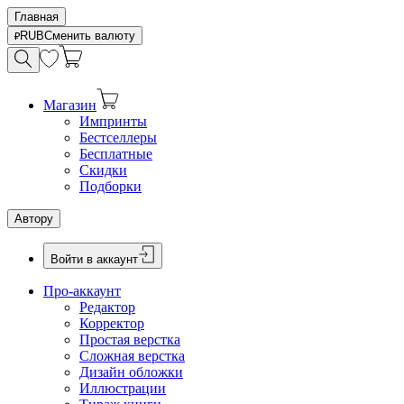
Главная
RUB
Сменить валюту
Магазин
Импринты
Бестселлеры
Бесплатные
Скидки
Подборки
Автору
Войти в аккаунт
Про-аккаунт
Редактор
Корректор
Простая верстка
Сложная верстка
Дизайн обложки
Иллюстрации