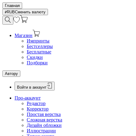
Главная
RUB
Сменить валюту
Магазин
Импринты
Бестселлеры
Бесплатные
Скидки
Подборки
Автору
Войти в аккаунт
Про-аккаунт
Редактор
Корректор
Простая верстка
Сложная верстка
Дизайн обложки
Иллюстрации