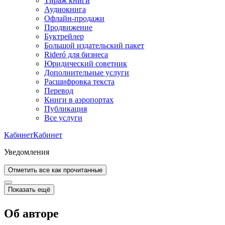
Тираж книги
Аудиокнига
Офлайн-продажи
Продвижение
Буктрейлер
Большой издательский пакет
Rideró для бизнеса
Юридический советник
Дополнительные услуги
Расшифровка текста
Перевод
Книги в аэропортах
Публикация
Все услуги
Кабинет
Кабинет
Уведомления
Отметить все как прочитанные
Показать ещё
Об авторе