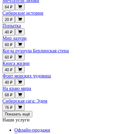
Мечтатели любви
64 ₽
Сибирские истории
20 ₽
Попытка
40 ₽
Мир лазури
60 ₽
Когда рухнула Берлинская стена
60 ₽
Книга жизни
40 ₽
Форт морских чудовищ
40 ₽
На краю мира
68 ₽
Сибирская сага: Эдем
76 ₽
Показать ещё
Наши услуги
Офлайн-продажи