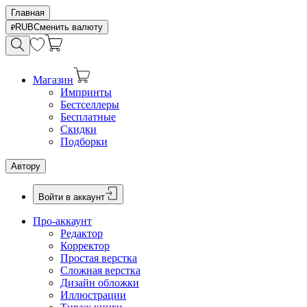
Главная
RUB
Сменить валюту
Магазин
Импринты
Бестселлеры
Бесплатные
Скидки
Подборки
Автору
Войти в аккаунт
Про-аккаунт
Редактор
Корректор
Простая верстка
Сложная верстка
Дизайн обложки
Иллюстрации