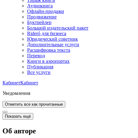
Тираж книги
Аудиокнига
Офлайн-продажи
Продвижение
Буктрейлер
Большой издательский пакет
Rideró для бизнеса
Юридический советник
Дополнительные услуги
Расшифровка текста
Перевод
Книги в аэропортах
Публикация
Все услуги
Кабинет
Кабинет
Уведомления
Отметить все как прочитанные
Показать ещё
Об авторе