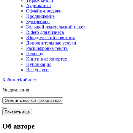
Тираж книги
Аудиокнига
Офлайн-продажи
Продвижение
Буктрейлер
Большой издательский пакет
Rideró для бизнеса
Юридический советник
Дополнительные услуги
Расшифровка текста
Перевод
Книги в аэропортах
Публикация
Все услуги
Кабинет
Кабинет
Уведомления
Отметить все как прочитанные
Показать ещё
Об авторе