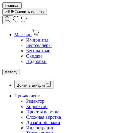
Главная
RUB
Сменить валюту
Магазин
Импринты
Бестселлеры
Бесплатные
Скидки
Подборки
Автору
Войти в аккаунт
Про-аккаунт
Редактор
Корректор
Простая верстка
Сложная верстка
Дизайн обложки
Иллюстрации