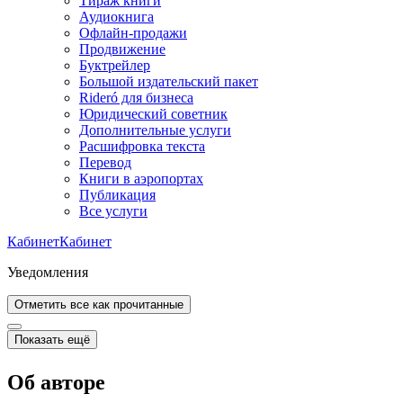
Тираж книги
Аудиокнига
Офлайн-продажи
Продвижение
Буктрейлер
Большой издательский пакет
Rideró для бизнеса
Юридический советник
Дополнительные услуги
Расшифровка текста
Перевод
Книги в аэропортах
Публикация
Все услуги
Кабинет
Кабинет
Уведомления
Отметить все как прочитанные
Показать ещё
Об авторе