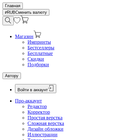
Главная
RUB
Сменить валюту
Магазин
Импринты
Бестселлеры
Бесплатные
Скидки
Подборки
Автору
Войти в аккаунт
Про-аккаунт
Редактор
Корректор
Простая верстка
Сложная верстка
Дизайн обложки
Иллюстрации