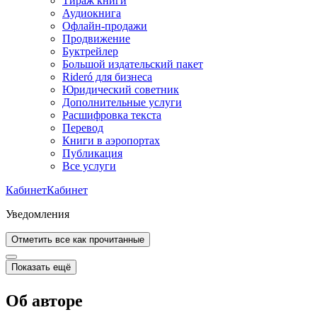
Тираж книги
Аудиокнига
Офлайн-продажи
Продвижение
Буктрейлер
Большой издательский пакет
Rideró для бизнеса
Юридический советник
Дополнительные услуги
Расшифровка текста
Перевод
Книги в аэропортах
Публикация
Все услуги
Кабинет
Кабинет
Уведомления
Отметить все как прочитанные
Показать ещё
Об авторе