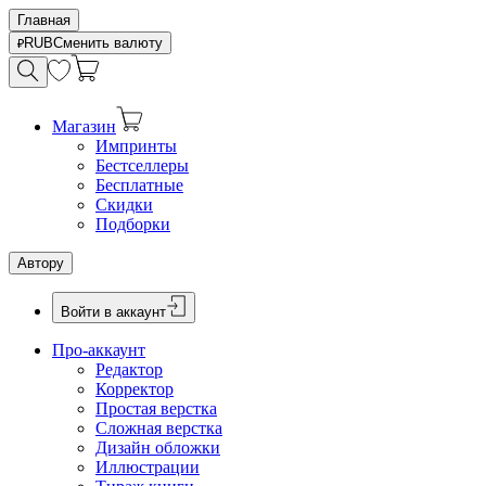
Главная
RUB
Сменить валюту
Магазин
Импринты
Бестселлеры
Бесплатные
Скидки
Подборки
Автору
Войти в аккаунт
Про-аккаунт
Редактор
Корректор
Простая верстка
Сложная верстка
Дизайн обложки
Иллюстрации