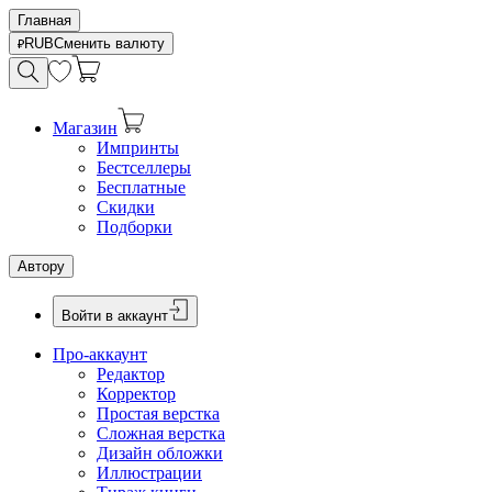
Главная
RUB
Сменить валюту
Магазин
Импринты
Бестселлеры
Бесплатные
Скидки
Подборки
Автору
Войти в аккаунт
Про-аккаунт
Редактор
Корректор
Простая верстка
Сложная верстка
Дизайн обложки
Иллюстрации