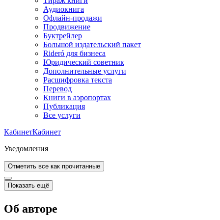
Тираж книги
Аудиокнига
Офлайн-продажи
Продвижение
Буктрейлер
Большой издательский пакет
Rideró для бизнеса
Юридический советник
Дополнительные услуги
Расшифровка текста
Перевод
Книги в аэропортах
Публикация
Все услуги
Кабинет
Кабинет
Уведомления
Отметить все как прочитанные
Показать ещё
Об авторе