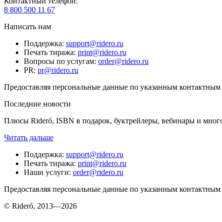
Контактный телефон
:
8 800 500 11 67
Написать нам
Поддержка
:
support@ridero.ru
Печать тиража
:
print@ridero.ru
Вопросы по услугам
:
order@ridero.ru
PR
:
pr@ridero.ru
Предоставляя персональные данные по указанным контактным д
Последние новости
Плюсы Rideró, ISBN в подарок, буктрейлеры, вебинары и мног
Читать дальше
Поддержка
:
support@ridero.ru
Печать тиража
:
print@ridero.ru
Наши услуги
:
order@ridero.ru
Предоставляя персональные данные по указанным контактным д
© Rideró, 2013—
2026