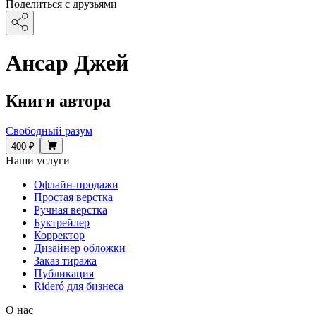
Поделиться с друзьями
Ансар Джей
Книги автора
Свободный разум
400 ₽
Наши услуги
Офлайн-продажи
Простая верстка
Ручная верстка
Буктрейлер
Корректор
Дизайнер обложки
Заказ тиража
Публикация
Rideró для бизнеса
О нас