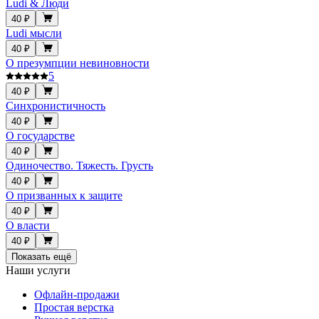
Ludi & Люди
40 ₽
Ludi мысли
40 ₽
О презумпции невиновности
5
40 ₽
Синхронистичность
40 ₽
О государстве
40 ₽
Одиночество. Тяжесть. Грусть
40 ₽
О призванных к защите
40 ₽
О власти
40 ₽
Показать ещё
Наши услуги
Офлайн-продажи
Простая верстка