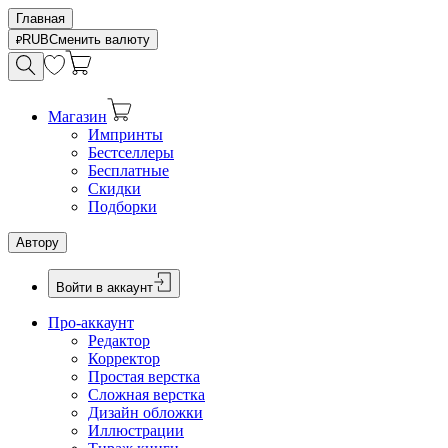
Главная
RUB
Сменить валюту
Магазин
Импринты
Бестселлеры
Бесплатные
Скидки
Подборки
Автору
Войти в аккаунт
Про-аккаунт
Редактор
Корректор
Простая верстка
Сложная верстка
Дизайн обложки
Иллюстрации