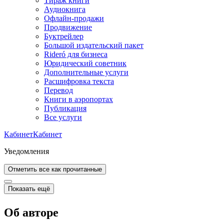
Тираж книги
Аудиокнига
Офлайн-продажи
Продвижение
Буктрейлер
Большой издательский пакет
Rideró для бизнеса
Юридический советник
Дополнительные услуги
Расшифровка текста
Перевод
Книги в аэропортах
Публикация
Все услуги
Кабинет
Кабинет
Уведомления
Отметить все как прочитанные
Показать ещё
Об авторе