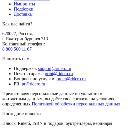
Импринты
Подборки
Доставка
Как нас найти?
620027
,
Россия
,
г. Екатеринбург, а/я 313
Контактный телефон
:
8 800 500 11 67
Написать нам
Поддержка
:
support@ridero.ru
Печать тиража
:
print@ridero.ru
Вопросы по услугам
:
order@ridero.ru
PR
:
pr@ridero.ru
Предоставляя персональные данные по указанным
контактным данным, вы даёте своё согласие на условиях,
определенных
Политикой обработки персональных данных
Последние новости
Плюсы Rideró, ISBN в подарок, буктрейлеры, вебинары