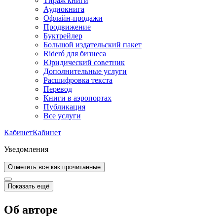
Тираж книги
Аудиокнига
Офлайн-продажи
Продвижение
Буктрейлер
Большой издательский пакет
Rideró для бизнеса
Юридический советник
Дополнительные услуги
Расшифровка текста
Перевод
Книги в аэропортах
Публикация
Все услуги
Кабинет
Кабинет
Уведомления
Отметить все как прочитанные
Показать ещё
Об авторе