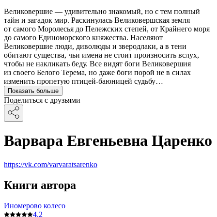
Великовершие — удивительно знакомый, но с тем полный
тайн и загадок мир. Раскинулась Великовершская земля
от самого Моролесья до Пележских степей, от Крайнего моря
до самого Единоморского княжества. Населяют
Великовершие люди, диволюды и зверодлаки, а в тени
обитают существа, чьи имена не стоит произносить вслух,
чтобы не накликать беду. Все видят боги Великовершия
из своего Белого Терема, но даже боги порой не в силах
изменить пропетую птицей-баюницей судьбу…
Показать больше
Поделиться с друзьями
Варвара Евгеньевна Царенко
https://vk.com/varvaratsarenko
Книги автора
Иномерово колесо
4.2