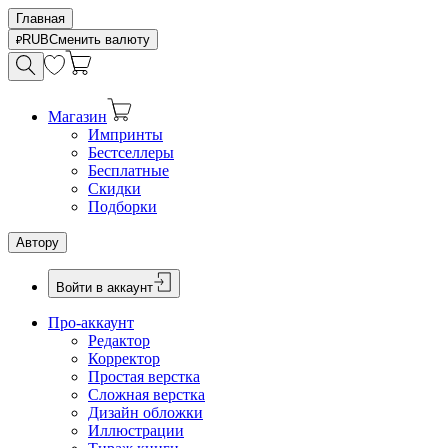
Главная
RUB
Сменить валюту
Магазин
Импринты
Бестселлеры
Бесплатные
Скидки
Подборки
Автору
Войти в аккаунт
Про-аккаунт
Редактор
Корректор
Простая верстка
Сложная верстка
Дизайн обложки
Иллюстрации