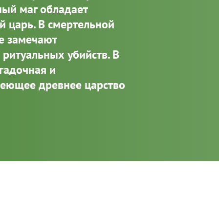
ный маг обладает
й царь. В смертельной
не замечают
ритуальных убийств. В
агадочная и
леющее древнее царство