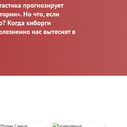
тастика прогнозирует
ории». Но что, если
о? Когда киборги
олезненно нас вытеснят в