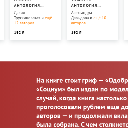
АНТОЛОГИЯ
АНТОЛОГИЯ
ГУМАНИСТИЧЕСКОЙ
СОЦИАЛЬНОЙ
Далия
Александра
Трускиновская
и
ещё
Давыдова
и
ещё 10
ФАНТАСТИКИ
ФАНТАСТИКИ
12
авторов
авторов
192
192
На книге стоит гриф — «Одобр
«Социум» был издан по модел
случай, когда книга настолько
проголосовали рублем еще до 
авторов — и продолжали вкла
была собрана. С чем столкнетс