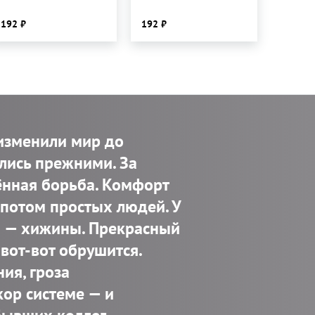
192
192
изменили мир до
ались прежними. За
ённая борьба. Комфорт
потом простых людей. У
— ​хижины. Прекрасный
вот-вот обрушится.
ия, гроза
ор системе — ​и