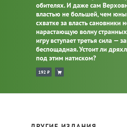
обителях. И даже сам Верхов
властью не большей, чем юны
схватке за власть сановники 
нарастающую волну странных 
игру вступает третья сила — ​з
беспощадная. Устоит ли дрях
под этим натиском?
192
ДРУГИЕ ИЗДАНИЯ