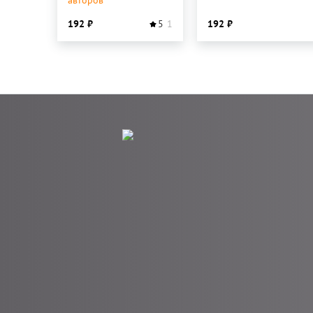
авторов
192
5
1
192