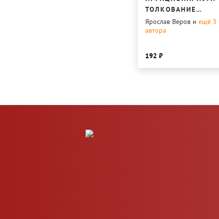
ТОЛКОВАНИЕ
НЕРЕАЛЬНОСТИ
Ярослав Веров
и
ещё 3
автора
192