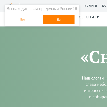
ЧАТЫ
МАГАЗИН
О СЕРВИСЕ
УСЛУГИ
КО
Вы находитесь за пределами России?
✖
ВСЕ КНИГИ
ПОИСК
Нет
Да
«С
Наш слоган —
слава небо
интересные
и собира