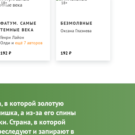
18
+
18
+
ФАТУМ. САМЫЕ
БЕЗМОЛВНЫЕ
ТЕМНЫЕ ВЕКА
Оксана Глазнева
Генри Лайон
Олди
и
ещё 7
авторов
192
192
а, в которой золотую
ишка, а из-за его спины
и. Страна, в которой
реследуют и запирают в