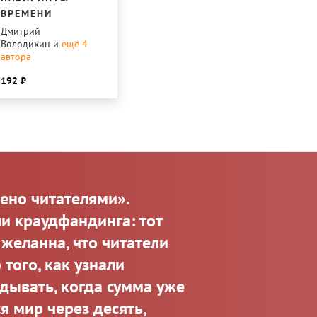
ВРЕМЕНИ
Дмитрий
Володихин
и
ещё 4
автора
192
ено читателями».
и краудфандинга: тот
 желанна, что читатели
того, как узнали
дывать, когда сумма уже
я мир через десять,