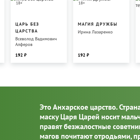
18
+
18
+
ЦАРЬ БЕЗ
МАГИЯ ДРУЖБЫ
ЦАРСТВА
Ирина Лазаренко
Всеволод Вадимович
Алферов
192
192
Это Анхарское царство. Стран
маску Царя Царей носит мальч
правят безжалостные советник
магов почитают отродьями, п