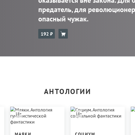
оказывается вне закона. Для 
предатель, для революционер
опасный чужак.
192
АНТОЛОГИИ
18
+
18
+
МАЯКИ.
СОЦИУМ.