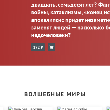
двадцать, семьдесят лет? Фан
войны, катаклизмы, «конец ист
апокалипсис придет незаметн
заменят людей — насколько б
недочеловеки?
192
ВОЛШЕБНЫЕ МИРЫ