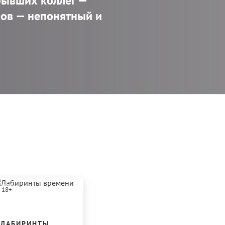
бывших коллег — ​
ов — ​непонятный и
18
+
ЛАБИРИНТЫ