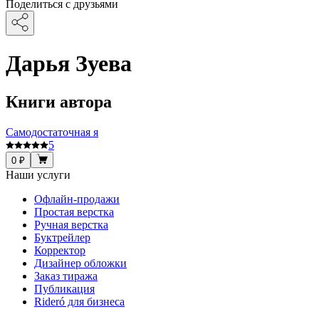
Поделиться с друзьями
Дарья Зуева
Книги автора
Cамодостаточная я
5
0 ₽
Наши услуги
Офлайн-продажи
Простая верстка
Ручная верстка
Буктрейлер
Корректор
Дизайнер обложки
Заказ тиража
Публикация
Rideró для бизнеса