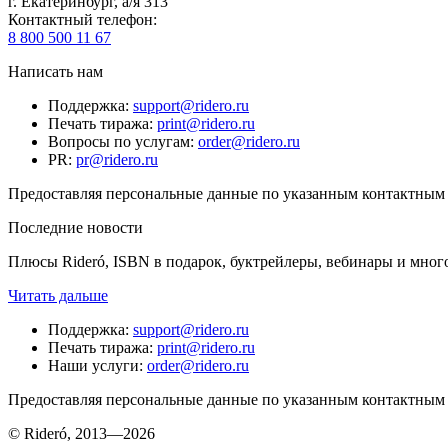
г. Екатеринбург, а/я 313
Контактный телефон
:
8 800 500 11 67
Написать нам
Поддержка
:
support@ridero.ru
Печать тиража
:
print@ridero.ru
Вопросы по услугам
:
order@ridero.ru
PR
:
pr@ridero.ru
Предоставляя персональные данные по указанным контактным д
Последние новости
Плюсы Rideró, ISBN в подарок, буктрейлеры, вебинары и мног
Читать дальше
Поддержка
:
support@ridero.ru
Печать тиража
:
print@ridero.ru
Наши услуги
:
order@ridero.ru
Предоставляя персональные данные по указанным контактным д
© Rideró, 2013—
2026