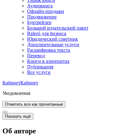
Тираж книги
Аудиокнига
Офлайн-продажи
Продвижение
Буктрейлер
Большой издательский пакет
Rideró для бизнеса
Юридический советник
Дополнительные услуги
Расшифровка текста
Перевод
Книги в аэропортах
Публикация
Все услуги
Кабинет
Кабинет
Уведомления
Отметить все как прочитанные
Показать ещё
Об авторе