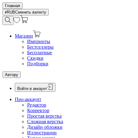
Главная
RUB
Сменить валюту
Магазин
Импринты
Бестселлеры
Бесплатные
Скидки
Подборки
Автору
Войти в аккаунт
Про-аккаунт
Редактор
Корректор
Простая верстка
Сложная верстка
Дизайн обложки
Иллюстрации