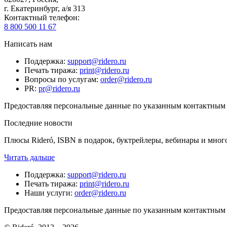
г. Екатеринбург, а/я 313
Контактный телефон
:
8 800 500 11 67
Написать нам
Поддержка
:
support@ridero.ru
Печать тиража
:
print@ridero.ru
Вопросы по услугам
:
order@ridero.ru
PR
:
pr@ridero.ru
Предоставляя персональные данные по указанным контактным д
Последние новости
Плюсы Rideró, ISBN в подарок, буктрейлеры, вебинары и мног
Читать дальше
Поддержка
:
support@ridero.ru
Печать тиража
:
print@ridero.ru
Наши услуги
:
order@ridero.ru
Предоставляя персональные данные по указанным контактным д