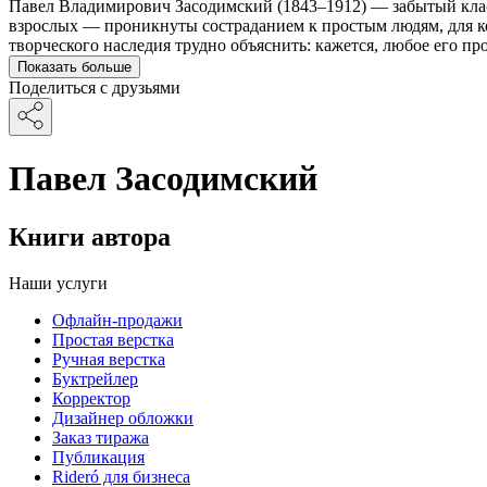
Павел Владимирович Засодимский (1843–1912) — забытый класси
взрослых — проникнуты состраданием к простым людям, для кот
творческого наследия трудно объяснить: кажется, любое его пр
Показать больше
Поделиться с друзьями
Павел Засодимский
Книги автора
Наши услуги
Офлайн-продажи
Простая верстка
Ручная верстка
Буктрейлер
Корректор
Дизайнер обложки
Заказ тиража
Публикация
Rideró для бизнеса