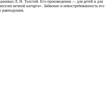
енивал Л. Н. Толстой. Его произведения — для детей и для
веселее вечной каторги». Забвение и невостребованность его
ме равнодушия.