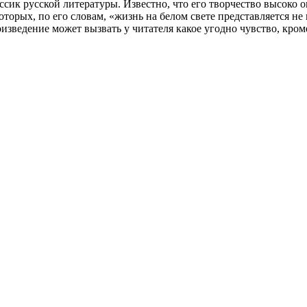
к русской литературы. Известно, что его творчество высоко оц
орых, по его словам, «жизнь на белом свете представляется не 
оизведение может вызвать у читателя какое угодно чувство, кро