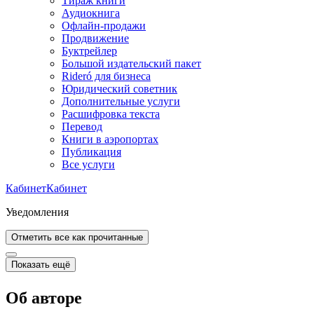
Тираж книги
Аудиокнига
Офлайн-продажи
Продвижение
Буктрейлер
Большой издательский пакет
Rideró для бизнеса
Юридический советник
Дополнительные услуги
Расшифровка текста
Перевод
Книги в аэропортах
Публикация
Все услуги
Кабинет
Кабинет
Уведомления
Отметить все как прочитанные
Показать ещё
Об авторе