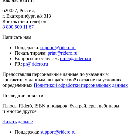
Как нас найти?
620027
,
Россия
,
г. Екатеринбург, а/я 313
Контактный телефон
:
8 800 500 11 67
Написать нам
Поддержка
:
support@ridero.ru
Печать тиража
:
print@ridero.ru
Вопросы по услугам
:
order@ridero.ru
PR
:
pr@ridero.ru
Предоставляя персональные данные по указанным
контактным данным, вы даёте своё согласие на условиях,
определенных
Политикой обработки персональных данных
Последние новости
Плюсы Rideró, ISBN в подарок, буктрейлеры, вебинары
и многое другое
Читать дальше
Поддержка
:
support@ridero.ru