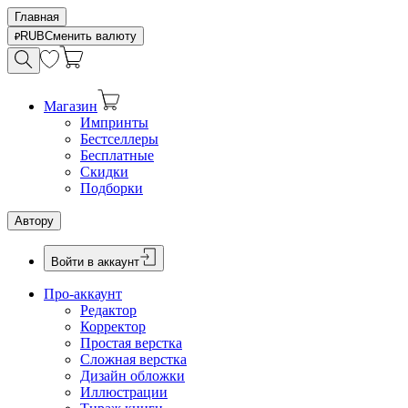
Главная
RUB
Сменить валюту
Магазин
Импринты
Бестселлеры
Бесплатные
Скидки
Подборки
Автору
Войти в аккаунт
Про-аккаунт
Редактор
Корректор
Простая верстка
Сложная верстка
Дизайн обложки
Иллюстрации