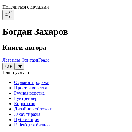
Поделиться с друзьями
Богдан Захаров
Книги автора
Легенды ФэнтазиГрада
40 ₽
Наши услуги
Офлайн-продажи
Простая верстка
Ручная верстка
Буктрейлер
Корректор
Дизайнер обложки
Заказ тиража
Публикация
Rideró для бизнеса