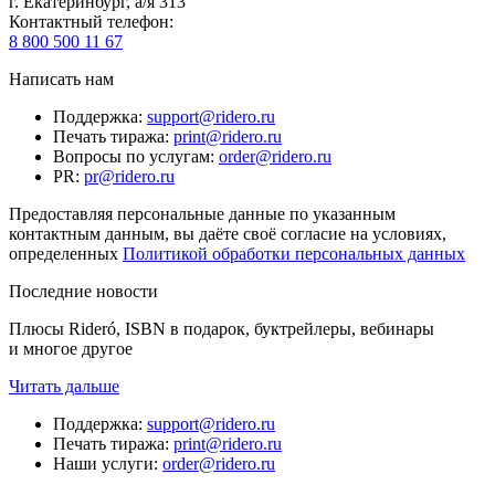
г. Екатеринбург, а/я 313
Контактный телефон
:
8 800 500 11 67
Написать нам
Поддержка
:
support@ridero.ru
Печать тиража
:
print@ridero.ru
Вопросы по услугам
:
order@ridero.ru
PR
:
pr@ridero.ru
Предоставляя персональные данные по указанным
контактным данным, вы даёте своё согласие на условиях,
определенных
Политикой обработки персональных данных
Последние новости
Плюсы Rideró, ISBN в подарок, буктрейлеры, вебинары
и многое другое
Читать дальше
Поддержка
:
support@ridero.ru
Печать тиража
:
print@ridero.ru
Наши услуги
:
order@ridero.ru