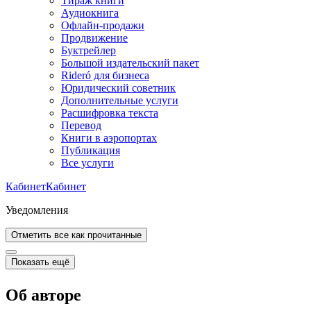
Тираж книги
Аудиокнига
Офлайн-продажи
Продвижение
Буктрейлер
Большой издательский пакет
Rideró для бизнеса
Юридический советник
Дополнительные услуги
Расшифровка текста
Перевод
Книги в аэропортах
Публикация
Все услуги
Кабинет
Кабинет
Уведомления
Отметить все как прочитанные
Показать ещё
Об авторе