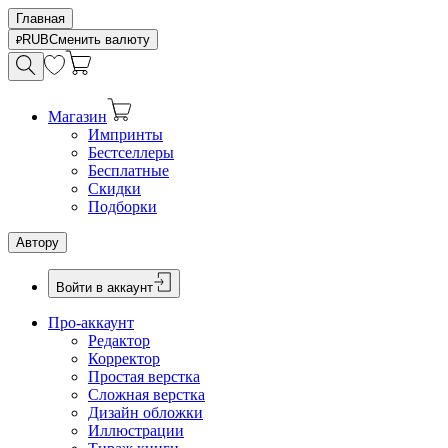
Главная
RUB
Сменить валюту
Магазин
Импринты
Бестселлеры
Бесплатные
Скидки
Подборки
Автору
Войти в аккаунт
Про-аккаунт
Редактор
Корректор
Простая верстка
Сложная верстка
Дизайн обложки
Иллюстрации