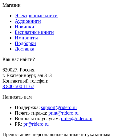
Магазин
Электронные книги
Аудиокниги
Новинки
Бесплатные книги
Импринты
Подборки
Доставка
Как нас найти?
620027
,
Россия
,
г. Екатеринбург, а/я 313
Контактный телефон
:
8 800 500 11 67
Написать нам
Поддержка
:
support@ridero.ru
Печать тиража
:
print@ridero.ru
Вопросы по услугам
:
order@ridero.ru
PR
:
pr@ridero.ru
Предоставляя персональные данные по указанным