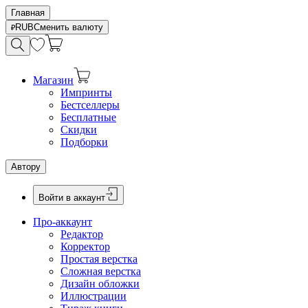
Главная
RUB
Сменить валюту
Магазин
Импринты
Бестселлеры
Бесплатные
Скидки
Подборки
Автору
Войти в аккаунт
Про-аккаунт
Редактор
Корректор
Простая верстка
Сложная верстка
Дизайн обложки
Иллюстрации