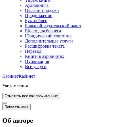
Тираж книги
Аудиокнига
Офлайн-продажи
Продвижение
Буктрейлер
Большой издательский пакет
Rideró для бизнеса
Юридический советник
Дополнительные услуги
Расшифровка текста
Перевод
Книги в аэропортах
Публикация
Все услуги
Кабинет
Кабинет
Уведомления
Отметить все как прочитанные
Показать ещё
Об авторе