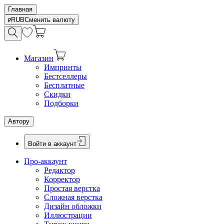
Главная
RUB
Сменить валюту
Магазин
Импринты
Бестселлеры
Бесплатные
Скидки
Подборки
Автору
Войти в аккаунт
Про-аккаунт
Редактор
Корректор
Простая верстка
Сложная верстка
Дизайн обложки
Иллюстрации