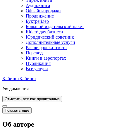
Тираж книги
Аудиокнига
Офлайн-продажи
Продвижение
Буктрейлер
Большой издательский пакет
Rideró для бизнеса
Юридический советник
Дополнительные услуги
Расшифровка текста
Перевод
Книги в аэропортах
Публикация
Все услуги
Кабинет
Кабинет
Уведомления
Отметить все как прочитанные
Показать ещё
Об авторе