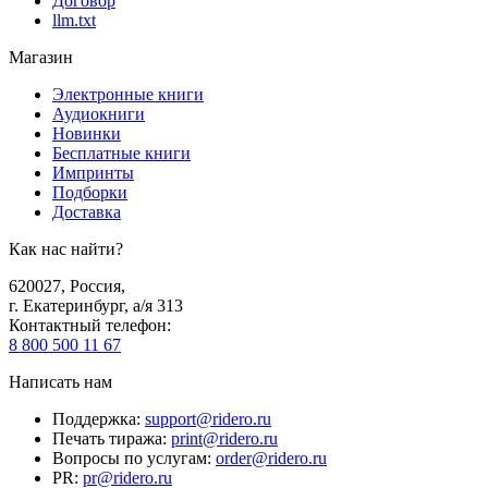
Договор
llm.txt
Магазин
Электронные книги
Аудиокниги
Новинки
Бесплатные книги
Импринты
Подборки
Доставка
Как нас найти?
620027
,
Россия
,
г. Екатеринбург, а/я 313
Контактный телефон
:
8 800 500 11 67
Написать нам
Поддержка
:
support@ridero.ru
Печать тиража
:
print@ridero.ru
Вопросы по услугам
:
order@ridero.ru
PR
:
pr@ridero.ru