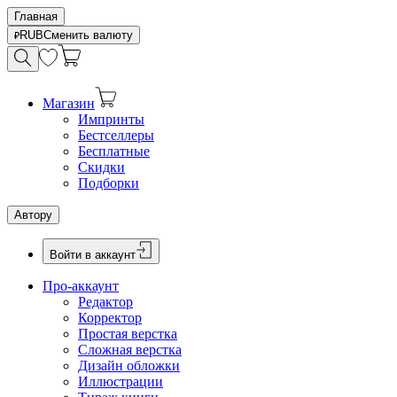
Главная
RUB
Сменить валюту
Магазин
Импринты
Бестселлеры
Бесплатные
Скидки
Подборки
Автору
Войти в аккаунт
Про-аккаунт
Редактор
Корректор
Простая верстка
Сложная верстка
Дизайн обложки
Иллюстрации