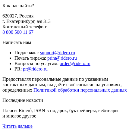
Как нас найти?
620027
,
Россия
,
г. Екатеринбург, а/я 313
Контактный телефон
:
8 800 500 11 67
Написать нам
Поддержка
:
support@ridero.ru
Печать тиража
:
print@ridero.ru
Вопросы по услугам
:
order@ridero.ru
PR
:
pr@ridero.ru
Предоставляя персональные данные по указанным
контактным данным, вы даёте своё согласие на условиях,
определенных
Политикой обработки персональных данных
Последние новости
Плюсы Rideró, ISBN в подарок, буктрейлеры, вебинары
и многое другое
Читать дальше