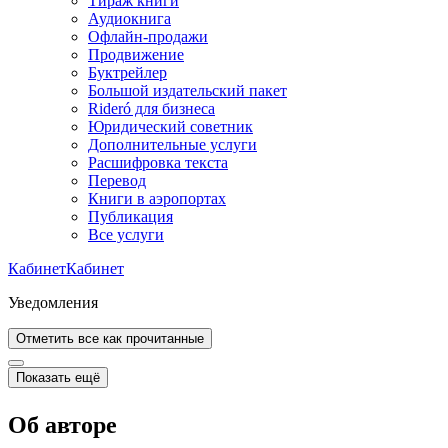
Тираж книги
Аудиокнига
Офлайн-продажи
Продвижение
Буктрейлер
Большой издательский пакет
Rideró для бизнеса
Юридический советник
Дополнительные услуги
Расшифровка текста
Перевод
Книги в аэропортах
Публикация
Все услуги
Кабинет
Кабинет
Уведомления
Отметить все как прочитанные
Показать ещё
Об авторе